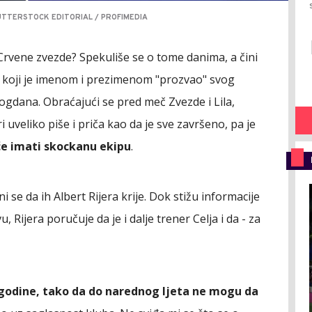
UTTERSTOCK EDITORIAL / PROFIMEDIA
r Crvene zvezde? Spekuliše se o tome danima, a čini
u koji je imenom i prezimenom "prozvao" svog
Bogdana. Obraćajući se pred meč Zvezde i Lila,
i uveliko piše i priča kao da je sve završeno, pa je
će imati skockanu ekipu
.
ini se da ih Albert Rijera krije. Dok stižu informacije
 Rijera poručuje da je i dalje trener Celja i da - za
godine, tako da do narednog ljeta ne mogu da