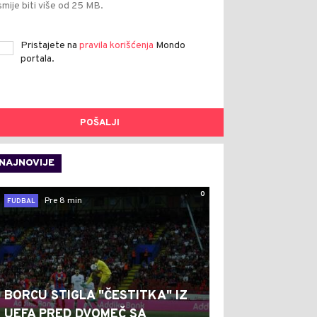
smije biti više od 25 MB.
Pristajete na
pravila korišćenja
Mondo
portala.
POŠALJI
NAJNOVIJE
0
Pre 8 min
FUDBAL
BORCU STIGLA "ČESTITKA" IZ
UEFA PRED DVOMEČ SA