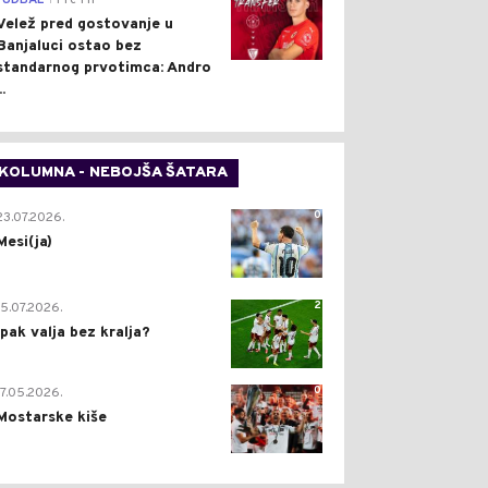
FUDBAL
Pre 1 h
Velež pred gostovanje u
Banjaluci ostao bez
standarnog prvotimca: Andro
..
KOLUMNA - NEBOJŠA ŠATARA
0
23.07.2026.
Mesi(ja)
2
15.07.2026.
Ipak valja bez kralja?
0
17.05.2026.
Mostarske kiše