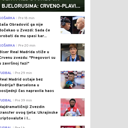
BJELORUSIMA: CRVENO-PLAVI...
0
KOŠARKA
Pre 18 min
|
Saša Obradović ga nije
dočekao u Zvezdi: Sada će
probati da mu spasi kar...
0
KOŠARKA
Pre 20 min
|
Biser Real Madrida stiže u
Crvenu zvezdu: "Pregovori su
u završnoj fazi"
0
FUDBAL
Pre 29 min
|
Real Madrid ostaje bez
Rodrija? Barselona u
posljednji čas napravila haos
0
FUDBAL
Pre 39 min
|
Najdramatičniji Zvezdin
transfer ovog ljeta: Ukrajinske
kriptovalute i l...
0
|