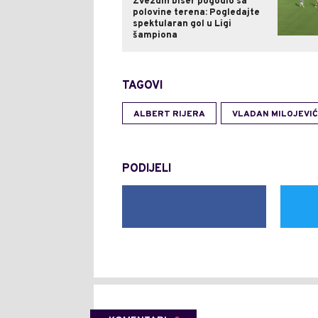
Zvezdin biser pogodio sa
polovine terena: Pogledajte
spektularan gol u Ligi
šampiona
TAGOVI
ALBERT RIJERA
VLADAN MILOJEVIĆ
PODIJELI