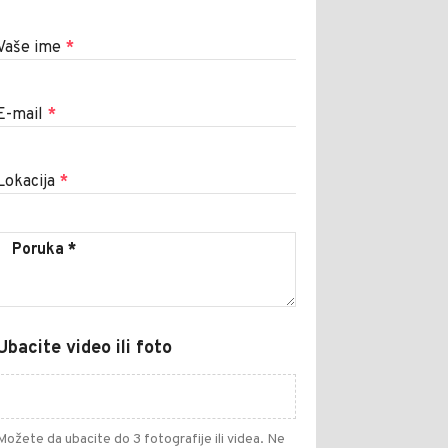
Vaše ime
*
E-mail
*
Lokacija
*
Ubacite video ili foto
Možete da ubacite do 3 fotografije ili videa. Ne