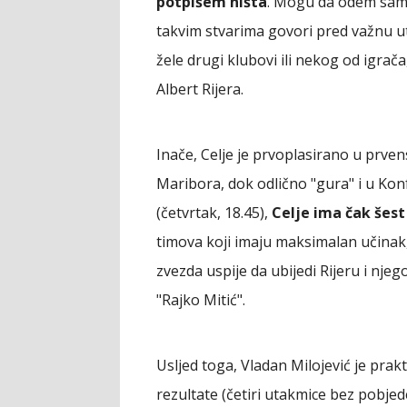
potpišem ništa
. Mogu da odem samo
takvim stvarima govori pred važnu ut
žele drugi klubovi ili nekog od igrač
Albert Rijera.
Inače, Celje je prvoplasirano u prven
Maribora, dok odlično "gura" i u Konf
(četvrtak, 18.45),
Celje ima čak šes
timova koji imaju maksimalan učinak,
zvezda uspije da ubijedi Rijeru i nj
"Rajko Mitić".
Usljed toga, Vladan Milojević je prakt
rezultate (četiri utakmice bez pobjede