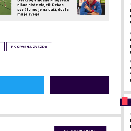
Ovakvog Vladana Milojevića
nikad niste vidjeli: Rekao
sve što mu je na duši, dosta
mu je svega
FK CRVENA ZVEZDA