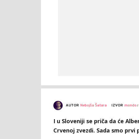
AUTOR
Nebojša Šatara
IZVOR
mondo.r
I u Sloveniji se priča da će Albe
Crvenoj zvezdi. Sada smo prvi p