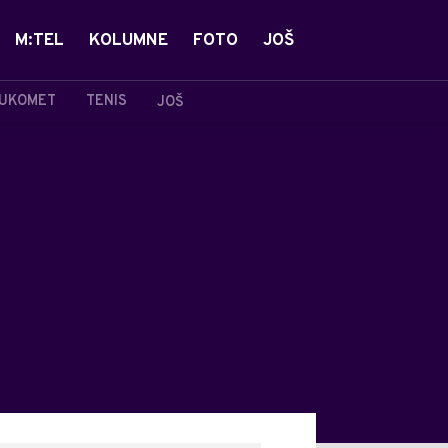
M:TEL
KOLUMNE
FOTO
JOŠ
UKOMET
TENIS
JOŠ