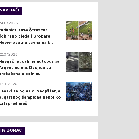
NAVIJAČI
0
24.07.2026.
Fudbaleri UNA Štrasena
šokirano gledali Grobare:
Nevjerovatna scena na k...
0
22.07.2026.
Navijači pucali na autobus sa
Argentincima: Dvojica su
prebačena u bolnicu
1
07.07.2026.
Levski se oglasio: Saopštenje
bugarskog šampiona nekoliko
sati pred meč ...
FK BORAC