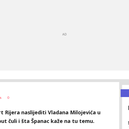
0
s
rt Rijera naslijediti Vladana Milojevića u
ut čuli i šta Španac kaže na tu temu.