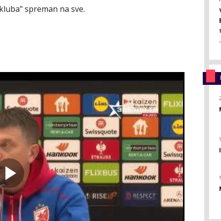
k kluba" spreman na sve.
.