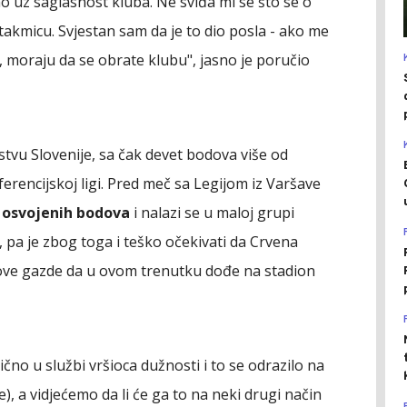
 uz saglasnost kluba. Ne sviđa mi se što se o
akmicu. Svjestan sam da je to dio posla - ako me
a, moraju da se obrate klubu", jasno je poručio
stvu Slovenije, sa čak devet bodova više od
erencijskoj ligi. Pred meč sa Legijom iz Varšave
t osvojenih bodova
i nalazi se u maloj grupi
 pa je zbog toga i teško očekivati da Crvena
egove gazde da u ovom trenutku dođe na stadion
ično u službi vršioca dužnosti i to se odrazilo na
), a vidjećemo da li će ga to na neki drugi način