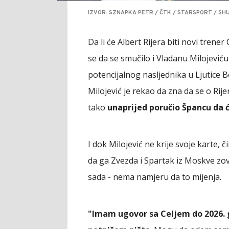
IZVOR: SZNAPKA PETR / ČTK / STARSPORT / SH
Da li će Albert Rijera biti novi trene
se da se smučilo i Vladanu Milojević
potencijalnog nasljednika u Ljutice 
Milojević je rekao da zna da se o Rijer
tako
unaprijed poručio Špancu da 
I dok Milojević ne krije svoje karte, č
da ga Zvezda i Spartak iz Moskve zovu,
sada - nema namjeru da to mijenja.
"Imam ugovor sa Celjem do 2026. 