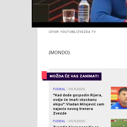
IZVOR: YOUTUBE/ZVEZDA TV
(MONDO)
MOŽDA ĆE VAS ZANIMATI
FUDBAL
05.11.2025.
|
"Kad dođe gospodin Rijera,
ovdje će imati skockanu
ekipu": Vladan Milojević sam
najavio novog trenera
Zvezde
FUDBAL
05.11.2025.
|