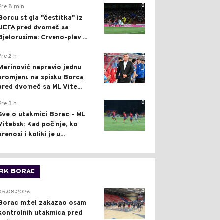
0
Pre 8 min
Borcu stigla "čestitka" iz
UEFA pred dvomeč sa
Bjelorusima: Crveno-plavi...
0
Pre 2 h
Marinović napravio jednu
promjenu na spisku Borca
pred dvomeč sa ML Vite...
0
Pre 3 h
Sve o utakmici Borac - ML
Vitebsk: Kad počinje, ko
prenosi i koliki je u...
RK BORAC
0
05.08.2026.
Borac m:tel zakazao osam
kontrolnih utakmica pred