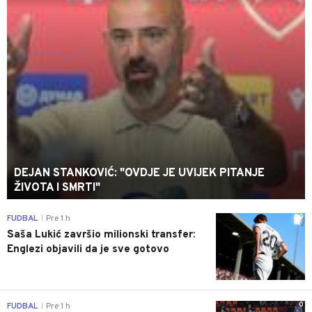
DEJAN STANKOVIĆ: "OVDJE JE UVIJEK PITANJE
ŽIVOTA I SMRTI"
0
FUDBAL
Pre 1 h
|
Saša Lukić završio milionski transfer:
Englezi objavili da je sve gotovo
0
FUDBAL
Pre 1 h
|