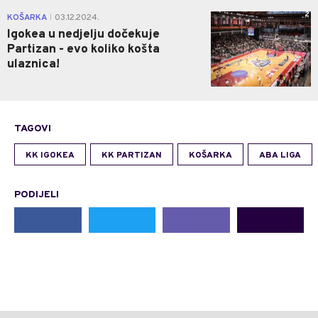
2
KOŠARKA
03.12.2024.
|
Igokea u nedjelju dočekuje
Partizan - evo koliko košta
ulaznica!
TAGOVI
KK IGOKEA
KK PARTIZAN
KOŠARKA
ABA LIGA
PODIJELI