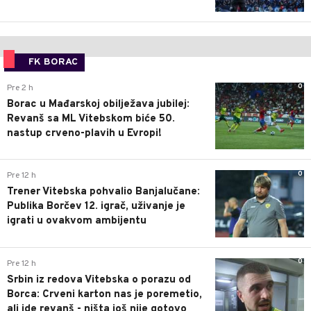
FK BORAC
0
Pre 2 h
Borac u Mađarskoj obilježava jubilej:
Revanš sa ML Vitebskom biće 50.
nastup crveno-plavih u Evropi!
0
Pre 12 h
Trener Vitebska pohvalio Banjalučane:
Publika Borčev 12. igrač, uživanje je
igrati u ovakvom ambijentu
0
Pre 12 h
Srbin iz redova Vitebska o porazu od
Borca: Crveni karton nas je poremetio,
ali ide revanš - ništa još nije gotovo