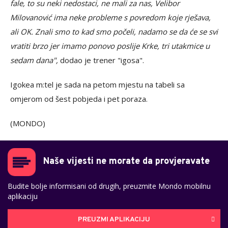
fale, to su neki nedostaci, ne mali za nas, Velibor
Milovanović ima neke probleme s povredom koje rješava,
ali OK. Znali smo to kad smo počeli, nadamo se da će se svi
vratiti brzo jer imamo ponovo poslije Krke, tri utakmice u
sedam dana",
dodao je trener "igosa".
Igokea m:tel je sada na petom mjestu na tabeli sa
omjerom od šest pobjeda i pet poraza.
(MONDO)
Naše vijesti ne morate da provjeravate
Budite bolje informisani od drugih, preuzmite Mondo mobilnu
aplikaciju
PREUZMI APLIKACIJU