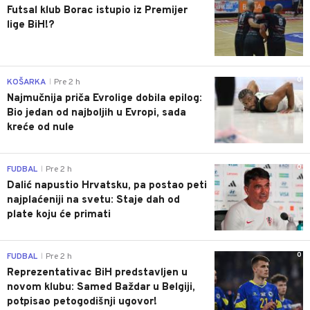
Futsal klub Borac istupio iz Premijer
lige BiH!?
0
KOŠARKA
Pre 2 h
|
Najmučnija priča Evrolige dobila epilog:
Bio jedan od najboljih u Evropi, sada
kreće od nule
0
FUDBAL
Pre 2 h
|
Dalić napustio Hrvatsku, pa postao peti
najplaćeniji na svetu: Staje dah od
plate koju će primati
0
FUDBAL
Pre 2 h
|
Reprezentativac BiH predstavljen u
novom klubu: Samed Baždar u Belgiji,
potpisao petogodišnji ugovor!