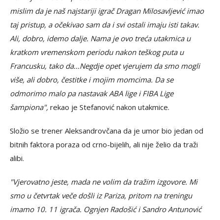
mislim da je naš najstariji igrač Dragan Milosavljević imao
taj pristup, a očekivao sam da i svi ostali imaju isti takav.
Ali, dobro, idemo dalje. Nama je ovo treća utakmica u
kratkom vremenskom periodu nakon teškog puta u
Francusku, tako da...Negdje opet vjerujem da smo mogli
više, ali dobro, čestitke i mojim momcima. Da se
odmorimo malo pa nastavak ABA lige i FIBA Lige
šampiona",
rekao je Stefanović nakon utakmice.
Složio se trener Aleksandrovčana da je umor bio jedan od
bitnih faktora poraza od crno-bijelih, ali nije želio da traži
alibi.
"Vjerovatno jeste, mada ne volim da tražim izgovore. Mi
smo u četvrtak veče došli iz Pariza, pritom na treningu
imamo 10. 11 igrača. Ognjen Radošić i Sandro Antunović