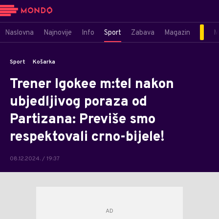
Naslovna
Najnovije
Info
Sport
Zabava
Magazin
M
Sport
Košarka
Trener Igokee m:tel nakon
ubjedljivog poraza od
Partizana: Previše smo
respektovali crno-bijele!
08.12.2024. / 19:37