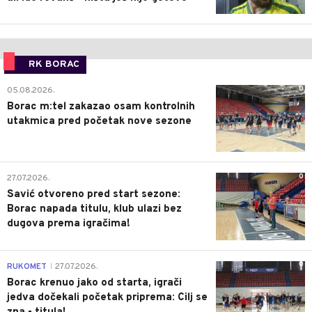
RK BORAC
0
05.08.2026.
Borac m:tel zakazao osam kontrolnih
utakmica pred početak nove sezone
0
27.07.2026.
Savić otvoreno pred start sezone:
Borac napada titulu, klub ulazi bez
dugova prema igračima!
0
RUKOMET
27.07.2026.
|
Borac krenuo jako od starta, igrači
jedva dočekali početak priprema: Cilj se