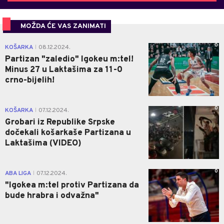
MOŽDA ĆE VAS ZANIMATI
0
KOŠARKA
08.12.2024.
|
Partizan "zaledio" Igokeu m:tel!
Minus 27 u Laktašima za 11-0
crno-bijelih!
0
KOŠARKA
07.12.2024.
|
Grobari iz Republike Srpske
dočekali košarkaše Partizana u
Laktašima (VIDEO)
0
ABA LIGA
07.12.2024.
|
"Igokea m:tel protiv Partizana da
bude hrabra i odvažna"