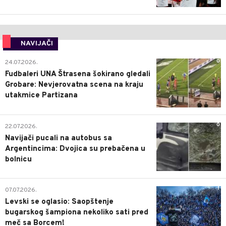
NAVIJAČI
0
24.07.2026.
Fudbaleri UNA Štrasena šokirano gledali
Grobare: Nevjerovatna scena na kraju
utakmice Partizana
0
22.07.2026.
Navijači pucali na autobus sa
Argentincima: Dvojica su prebačena u
bolnicu
1
07.07.2026.
Levski se oglasio: Saopštenje
bugarskog šampiona nekoliko sati pred
meč sa Borcem!