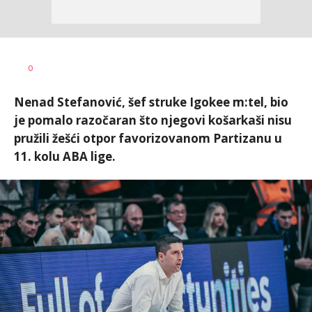
Nebojša
AUTOR
0
Šatara
Nenad Stefanović, šef struke Igokee m:tel, bio
je pomalo razočaran što njegovi košarkaši nisu
pružili žešći otpor favorizovanom Partizanu u
11. kolu ABA lige.