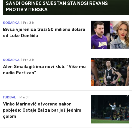
SANDI OGRINEC SVJESTAN ŠTA NOSI REVANŠ
PROTIV VITEBSKA
0
KOŠARKA
Pre 3 h
|
Bivša vjerenica traži 50 miliona dolara
od Luke Dončića
0
KOŠARKA
Pre 3 h
|
Alen Smailagić ima novi klub: "Više mu
nudio Partizan"
0
FUDBAL
Pre 3 h
|
Vinko Marinović otvoreno nakon
pobjede: Ostaje žal za bar još jednim
golom