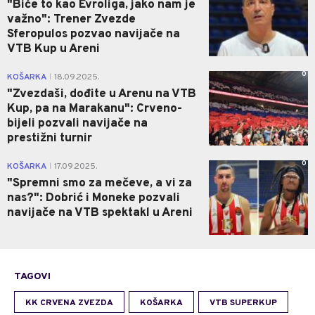
"Biće to kao Evroliga, jako nam je
važno": Trener Zvezde
Sferopulos pozvao navijače na
VTB Kup u Areni
0
KOŠARKA
18.09.2025.
|
"Zvezdaši, dođite u Arenu na VTB
Kup, pa na Marakanu": Crveno-
bijeli pozvali navijače na
prestižni turnir
0
KOŠARKA
17.09.2025.
|
"Spremni smo za mečeve, a vi za
nas?": Dobrić i Moneke pozvali
navijače na VTB spektakl u Areni
TAGOVI
KK CRVENA ZVEZDA
KOŠARKA
VTB SUPERKUP