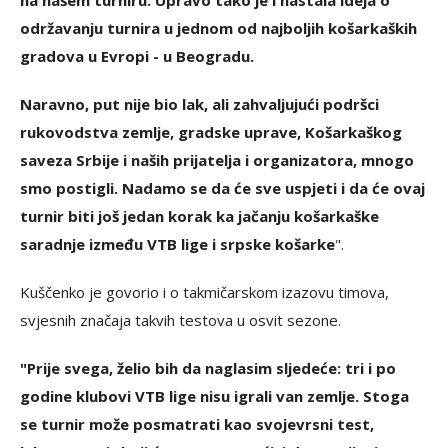
na našem turniru. Upravo tako je i nastala ideja o
održavanju turnira u jednom od najboljih košarkaških
gradova u Evropi - u Beogradu.
Naravno, put nije bio lak, ali zahvaljujući podršci
rukovodstva zemlje, gradske uprave, Košarkaškog
saveza Srbije i naših prijatelja i organizatora, mnogo
smo postigli. Nadamo se da će sve uspjeti i da će ovaj
turnir biti još jedan korak ka jačanju košarkaške
saradnje između VTB lige i srpske košarke
".
Kuščenko je govorio i o takmičarskom izazovu timova,
svjesnih značaja takvih testova u osvit sezone.
"Prije svega, želio bih da naglasim sljedeće: tri i po
godine klubovi VTB lige nisu igrali van zemlje. Stoga
se turnir može posmatrati kao svojevrsni test,