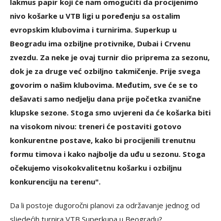
lakmus papir koji će nam omogućiti da procijenimo
nivo košarke u VTB ligi u poređenju sa ostalim
evropskim klubovima i turnirima. Superkup u
Beogradu ima ozbiljne protivnike, Dubai i Crvenu
zvezdu. Za neke je ovaj turnir dio priprema za sezonu,
dok je za druge već ozbiljno takmičenje. Prije svega
govorim o našim klubovima. Međutim, sve će se to
dešavati samo nedjelju dana prije početka zvanične
klupske sezone. Stoga smo uvjereni da će košarka biti
na visokom nivou: treneri će postaviti gotovo
konkurentne postave, kako bi procijenili trenutnu
formu timova i kako najbolje da uđu u sezonu. Stoga
očekujemo visokokvalitetnu košarku i ozbiljnu
konkurenciju na terenu".
Da li postoje dugoročni planovi za održavanje jednog od
sljedećih turnira VTB Superkupa u Beogradu?