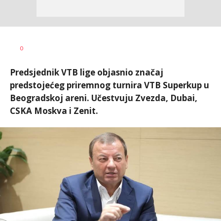
Dragan
AUTOR
0
Šutvić
Predsjednik VTB lige objasnio značaj
predstojećeg priremnog turnira VTB Superkup u
Beogradskoj areni. Učestvuju Zvezda, Dubai,
CSKA Moskva i Zenit.