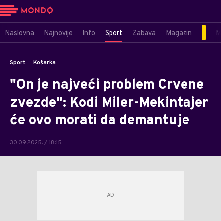
Naslovna
Najnovije
Info
Sport
Zabava
Magazin
M
Sport
Košarka
"On je najveći problem Crvene
zvezde": Kodi Miler-Mekintajer
će ovo morati da demantuje
30.09.2025. / 18:15