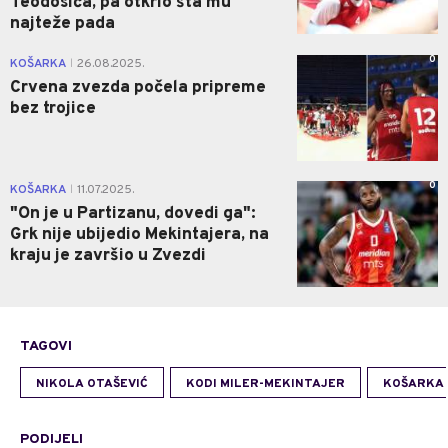
Teodosića, pa otkrio šta mu
najteže pada
0
KOŠARKA
26.08.2025.
|
Crvena zvezda počela pripreme
bez trojice
0
KOŠARKA
11.07.2025.
|
"On je u Partizanu, dovedi ga":
Grk nije ubijedio Mekintajera, na
kraju je završio u Zvezdi
TAGOVI
NIKOLA OTAŠEVIĆ
KODI MILER-MEKINTAJER
KOŠARKA
PODIJELI