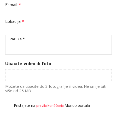
E-mail
*
Lokacija
*
Ubacite video ili foto
Možete da ubacite do 3 fotografije ili videa. Ne smije biti
više od 25 MB.
Pristajete na
Mondo portala.
pravila korišćenja