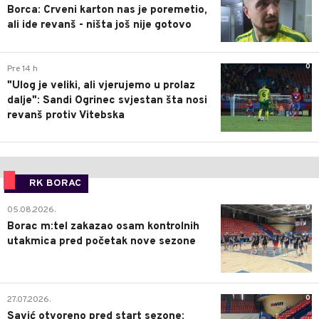
Borca: Crveni karton nas je poremetio,
ali ide revanš - ništa još nije gotovo
0
Pre 14 h
"Ulog je veliki, ali vjerujemo u prolaz
dalje": Sandi Ogrinec svjestan šta nosi
revanš protiv Vitebska
RK BORAC
0
05.08.2026.
Borac m:tel zakazao osam kontrolnih
utakmica pred početak nove sezone
0
27.07.2026.
Savić otvoreno pred start sezone: