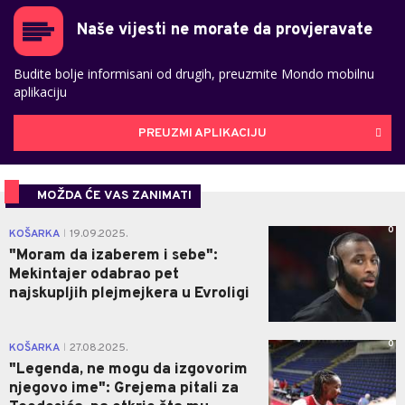
Naše vijesti ne morate da provjeravate
Budite bolje informisani od drugih, preuzmite Mondo mobilnu
aplikaciju
PREUZMI APLIKACIJU
MOŽDA ĆE VAS ZANIMATI
0
KOŠARKA
19.09.2025.
|
"Moram da izaberem i sebe":
Mekintajer odabrao pet
najskupljih plejmejkera u Evroligi
0
KOŠARKA
27.08.2025.
|
"Legenda, ne mogu da izgovorim
njegovo ime": Grejema pitali za