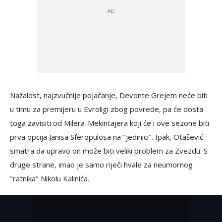
Nažalost, najzvučnije pojačanje, Devonte Grejem neće biti
u timu za premijeru u Evroligi zbog povrede, pa će dosta
toga zavisiti od Milera-Mekintajera koji će i ove sezone biti
prva opcija Janisa Sferopulosa na "jedinici". Ipak, Otašević
smatra da upravo on može biti veliki problem za Zvezdu. S
druge strane, imao je samo riječi hvale za neumornog
"ratnika" Nikolu Kalinića.