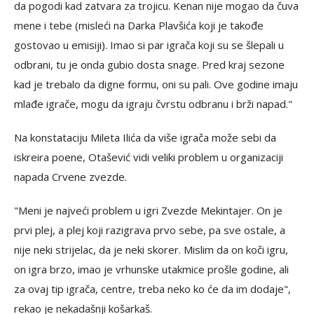
da pogodi kad zatvara za trojicu. Kenan nije mogao da čuva
mene i tebe (misleći na Darka Plavšića koji je takođe
gostovao u emisiji). Imao si par igrača koji su se šlepali u
odbrani, tu je onda gubio dosta snage. Pred kraj sezone
kad je trebalo da digne formu, oni su pali. Ove godine imaju
mlađe igrače, mogu da igraju čvrstu odbranu i brži napad."
Na konstataciju Mileta Ilića da više igrača može sebi da
iskreira poene, Otašević vidi veliki problem u organizaciji
napada Crvene zvezde.
"Meni je najveći problem u igri Zvezde Mekintajer. On je
prvi plej, a plej koji razigrava prvo sebe, pa sve ostale, a
nije neki strijelac, da je neki skorer. Mislim da on koči igru,
on igra brzo, imao je vrhunske utakmice prošle godine, ali
za ovaj tip igrača, centre, treba neko ko će da im dodaje",
rekao je nekadašnji košarkaš.