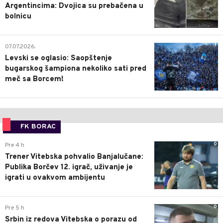
Argentincima: Dvojica su prebačena u
bolnicu
1
07.07.2026.
Levski se oglasio: Saopštenje
bugarskog šampiona nekoliko sati pred
meč sa Borcem!
FK BORAC
0
Pre 4 h
Trener Vitebska pohvalio Banjalučane:
Publika Borčev 12. igrač, uživanje je
igrati u ovakvom ambijentu
0
Pre 5 h
Srbin iz redova Vitebska o porazu od