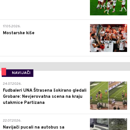
0
17.05.2026.
Mostarske kiše
NAVIJAČI
0
24.07.2026.
Fudbaleri UNA Štrasena šokirano gledali
Grobare: Nevjerovatna scena na kraju
utakmice Partizana
0
22.07.2026.
Navijači pucali na autobus sa