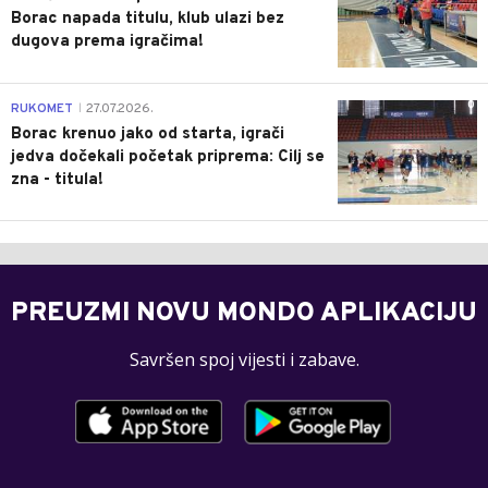
Borac napada titulu, klub ulazi bez
dugova prema igračima!
0
RUKOMET
27.07.2026.
|
Borac krenuo jako od starta, igrači
jedva dočekali početak priprema: Cilj se
zna - titula!
PREUZMI NOVU MONDO APLIKACIJU
Savršen spoj vijesti i zabave.