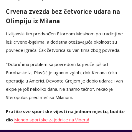
Crvena zvezda bez četvorice udara na
Olimpiju iz Milana
Italijanski tim predvođen Etoreom Mesinom po tradiciji ne
leži crveno-bijelima, a dodatna otežavajuća okolnost su
povrede igrača. Čak četvorica su van tima zbog povreda.
"Dobrić ima problem sa povredom koji vuče još od
Eurobasketa, Plavšić je uganuo zglob, dok Kenana čeka
operacija u Americi. Devonte Grejem je dobio udarac i van
ekipe je još nekoliko dana. Ne znamo tačno", rekao je
Sferopulos pred meč sa Milanom.
Pratite sve sportske vijesti na jednom mjestu, budite
dio
Mondo sportske zajednice na Viberu!