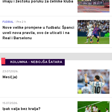
imaju i žestoku poruku za čelnike kluba
0
FUDBAL
Pre 2 h
|
Nove velike promjene u fudbalu: Španci
uveli nova pravila, ovo će uticati i na
Real i Barselonu
KOLUMNA - NEBOJŠA ŠATARA
0
23.07.2026.
Mesi(ja)
2
15.07.2026.
Ipak valja bez kralja?