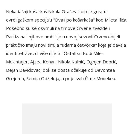
Nekadašnji košarkaš Nikola Otašević bio je gost u
evroligaškom specijalu "Dva i po košarkaša" kod Mileta Ilića.
Posebno su se osvrnuli na timove Crvene zvezde i
Partizana i njihove ambicije u novoj sezoni. Crveno-bijeli
praktično imaju novi tim, a "udarna četvorka" koja je davala
identitet Zvezdi više nije tu. Ostali su Kodi Miler-
Mekintajer, Ajzea Kenan, Nikola Kalinić, Ognjen Dobrić,
Dejan Davidovac, dok se dosta očekuje od Devontea
Grejema, Semija Odželeja, a prije svih Čime Monekea.