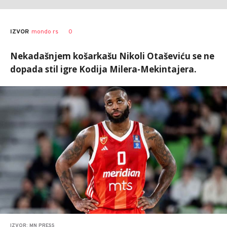
0
IZVOR
mondo rs
Nekadašnjem košarkašu Nikoli Otaševiću se ne
dopada stil igre Kodija Milera-Mekintajera.
IZVOR: MN PRESS