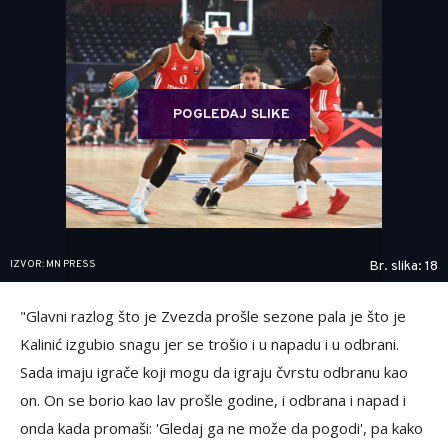
POGLEDAJ SLIKE
IZVOR: MN PRESS
Br. slika: 18
"Glavni razlog što je Zvezda prošle sezone pala je što je
Kalinić izgubio snagu jer se trošio i u napadu i u odbrani.
Sada imaju igrače koji mogu da igraju čvrstu odbranu kao
on. On se borio kao lav prošle godine, i odbrana i napad i
onda kada promaši: 'Gledaj ga ne može da pogodi', pa kako