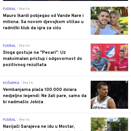
0
FUDBAL
Pre 1 h
|
Mauro Ikardi pobjegao od Vande Nare i
miliona: Sa novom djevojkom otišao u
radnički klub da igra za siću
0
FUDBAL
Pre 1 h
|
Sloga gostuje na "Pecari": Uz
maksimalan pristup i odgovornost do
pozitivnog rezultata
0
KOŠARKA
Pre 1 h
|
Vembanjama plaća 100.000 dolara
nedjeljno legendi: Ne žali pare, samo da
bi nadmašio Jokića
0
FUDBAL
Pre 1 h
|
Navijači Sarajeva ne idu u Mostar,