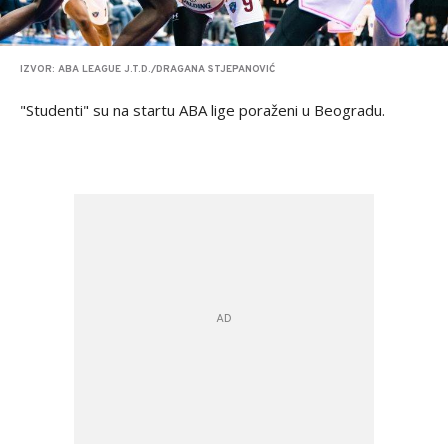
IZVOR: ABA LEAGUE J.T.D./DRAGANA STJEPANOVIĆ
"Studenti" su na startu ABA lige poraženi u Beogradu.