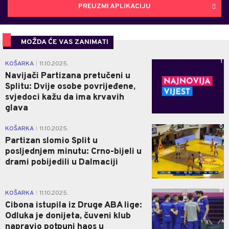
PREUZMI APLIKACIJU
MOŽDA ĆE VAS ZANIMATI
1
KOŠARKA
11.10.2025.
|
Navijači Partizana pretučeni u
Splitu: Dvije osobe povrijeđene,
svjedoci kažu da ima krvavih
glava
0
KOŠARKA
11.10.2025.
|
Partizan slomio Split u
posljednjem minutu: Crno-bijeli u
drami pobijedili u Dalmaciji
0
KOŠARKA
11.10.2025.
|
Cibona istupila iz Druge ABA lige:
Odluka je donijeta, čuveni klub
napravio potpuni haos u