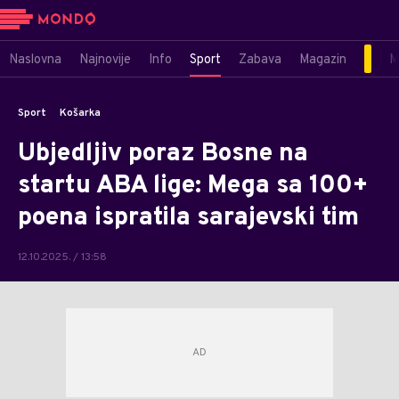
Naslovna
Najnovije
Info
Sport
Zabava
Magazin
M
Sport
Košarka
Ubjedljiv poraz Bosne na
startu ABA lige: Mega sa 100+
poena ispratila sarajevski tim
12.10.2025. / 13:58