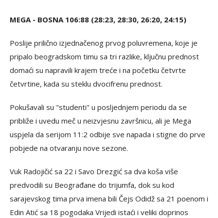
MEGA - BOSNA 106:88 (28:23, 28:30, 26:20, 24:15)
Poslije prilično izjednačenog prvog poluvremena, koje je
pripalo beogradskom timu sa tri razlike, ključnu prednost
domaći su napravili krajem treće i na početku četvrte
četvrtine, kada su steklu dvocifrenu prednost.
Pokušavali su "studenti" u posljednjem periodu da se
približe i uvedu meč u neizvjesnu završnicu, ali je Mega
uspjela da serijom 11:2 odbije sve napada i stigne do prve
pobjede na otvaranju nove sezone.
Vuk Radojičić sa 22 i Savo Drezgić sa dva koša više
predvodili su Beograđane do trijumfa, dok su kod
sarajevskog tima prva imena bili Čejs Odidž sa 21 poenom i
Edin Atić sa 18 pogodaka Vrijedi istaći i veliki doprinos