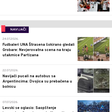
NAVIJAČI
0
24.07.2026.
Fudbaleri UNA Štrasena šokirano gledali
Grobare: Nevjerovatna scena na kraju
utakmice Partizana
0
22.07.2026.
Navijači pucali na autobus sa
Argentincima: Dvojica su prebačena u
bolnicu
1
07.07.2026.
Levski se oglasio: Saopštenje