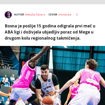
AUTOR
Nebojša Šatara
0
IZVOR
mondo.ba
Bosna je poslije 15 godina odigrala prvi meč u
ABA ligi i doživjela ubjedljiv poraz od Mege u
drugom kolu regionalnog takmičenja.