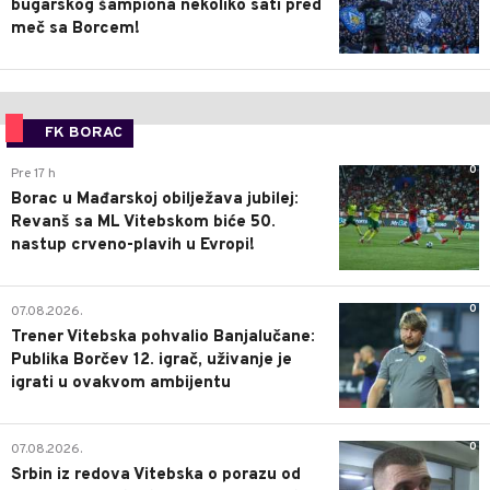
bugarskog šampiona nekoliko sati pred
meč sa Borcem!
FK BORAC
0
Pre 17 h
Borac u Mađarskoj obilježava jubilej:
Revanš sa ML Vitebskom biće 50.
nastup crveno-plavih u Evropi!
0
07.08.2026.
Trener Vitebska pohvalio Banjalučane:
Publika Borčev 12. igrač, uživanje je
igrati u ovakvom ambijentu
0
07.08.2026.
Srbin iz redova Vitebska o porazu od