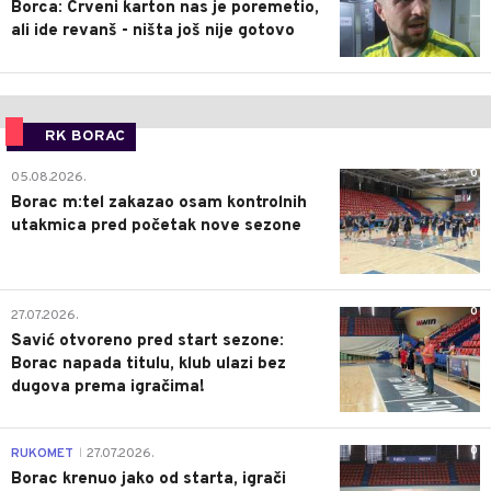
Borca: Crveni karton nas je poremetio,
ali ide revanš - ništa još nije gotovo
RK BORAC
0
05.08.2026.
Borac m:tel zakazao osam kontrolnih
utakmica pred početak nove sezone
0
27.07.2026.
Savić otvoreno pred start sezone:
Borac napada titulu, klub ulazi bez
dugova prema igračima!
0
RUKOMET
27.07.2026.
|
Borac krenuo jako od starta, igrači