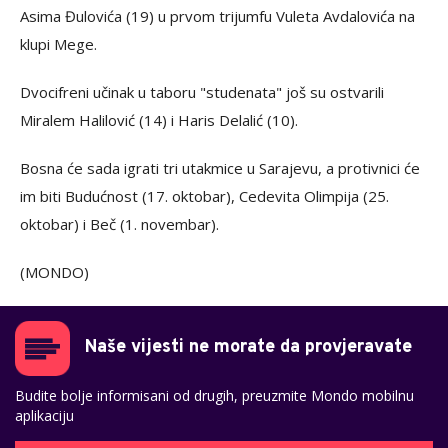
Asima Đulovića (19) u prvom trijumfu Vuleta Avdalovića na
klupi Mege.
Dvocifreni učinak u taboru "studenata" još su ostvarili
Miralem Halilović (14) i Haris Delalić (10).
Bosna će sada igrati tri utakmice u Sarajevu, a protivnici će
im biti Budućnost (17. oktobar), Cedevita Olimpija (25.
oktobar) i Beč (1. novembar).
(MONDO)
Naše vijesti ne morate da provjeravate
Budite bolje informisani od drugih, preuzmite Mondo mobilnu
aplikaciju