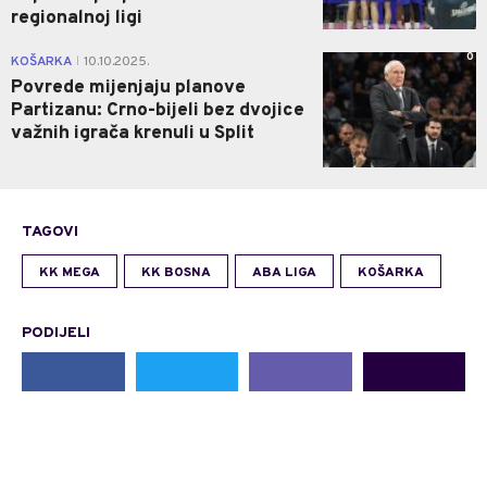
regionalnoj ligi
0
KOŠARKA
10.10.2025.
|
Povrede mijenjaju planove
Partizanu: Crno-bijeli bez dvojice
važnih igrača krenuli u Split
TAGOVI
KK MEGA
KK BOSNA
ABA LIGA
KOŠARKA
PODIJELI