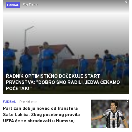
0
Pre 11 min
FUDBAL
RADNIK OPTIMISTIČNO DOČEKUJE START
PRVENSTVA: "DOBRO SMO RADILI, JEDVA ČEKAMO
POČETAK!"
0
FUDBAL
Pre 46 min
|
Partizan dobija novac od transfera
Saše Lukića: Zbog posebnog pravila
UEFA će se obradovati u Humskoj