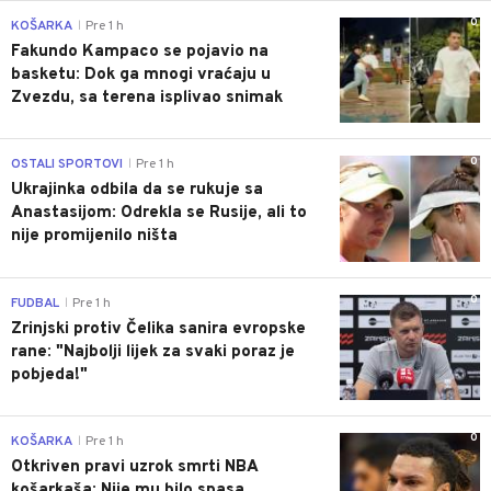
0
KOŠARKA
Pre 1 h
|
Fakundo Kampaco se pojavio na
basketu: Dok ga mnogi vraćaju u
Zvezdu, sa terena isplivao snimak
0
OSTALI SPORTOVI
Pre 1 h
|
Ukrajinka odbila da se rukuje sa
Anastasijom: Odrekla se Rusije, ali to
nije promijenilo ništa
0
FUDBAL
Pre 1 h
|
Zrinjski protiv Čelika sanira evropske
rane: "Najbolji lijek za svaki poraz je
pobjeda!"
0
KOŠARKA
Pre 1 h
|
Otkriven pravi uzrok smrti NBA
košarkaša: Nije mu bilo spasa