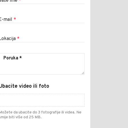
Vaše ime
*
E-mail
*
Lokacija
*
Ubacite video ili foto
Možete da ubacite do 3 fotografije ili videa. Ne
smije biti više od 25 MB.