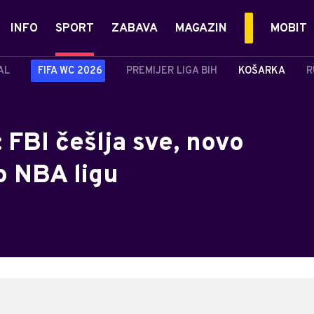
INFO
SPORT
ZABAVA
MAGAZIN
MOBIT
AL
FIFA WC 2026
PREMIJER LIGA BIH
KOŠARKA
R
: FBI češlja sve, novo
o NBA ligu