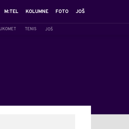
M:TEL
KOLUMNE
FOTO
JOŠ
UKOMET
TENIS
JOŠ