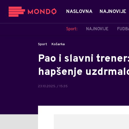
NASLOVNA
NAJNOVIJE
Sport:
NAJNOVIJE
FUDB
Sport
Košarka
Pao i slavni trener
hapšenje uzdrmal
23.10.2025. / 15:35