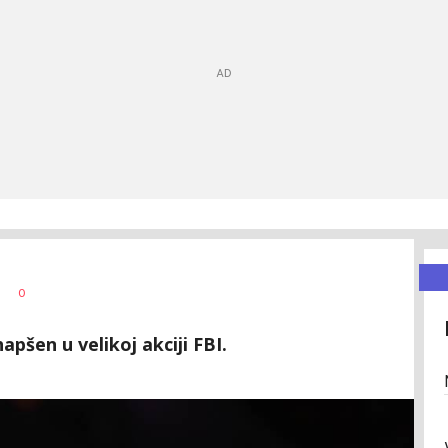
0
apšen u velikoj akciji FBI.