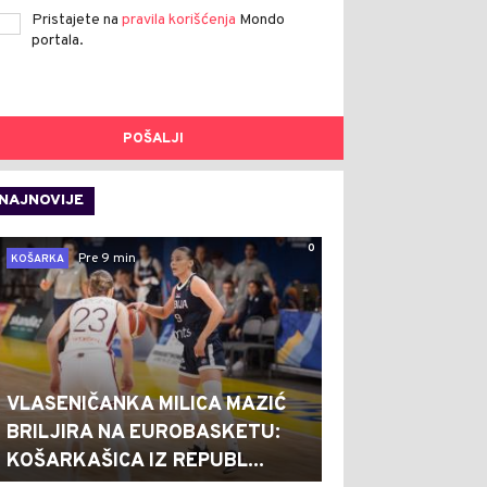
Pristajete na
pravila korišćenja
Mondo
portala.
POŠALJI
NAJNOVIJE
0
Pre 9 min
KOŠARKA
VLASENIČANKA MILICA MAZIĆ
BRILJIRA NA EUROBASKETU:
KOŠARKAŠICA IZ REPUBL...