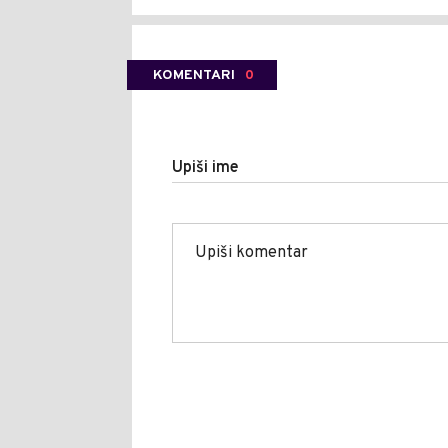
KOMENTARI
0
Upiši ime