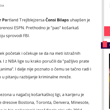
DIA
r Po
rtland Trejlblejzersa
Čonsi Bilaps
uhapšen je
prenosi ESPN. Prethodno je "pao" košarkaš
koju sprovodi FBI.
ek početak i očekuje se da na meti istražnih
I z NBA lige su krako poručili da "pažljivo prate
ganima". I dalje nije poznato o čemu se tačno radi i
dno u pitanju razbijanje kriminalne mreže.
zona u najjačoj košarkaškoj ligi, a karijeru je
 je dresove Bostona, Toronta, Denvera, Minesote,