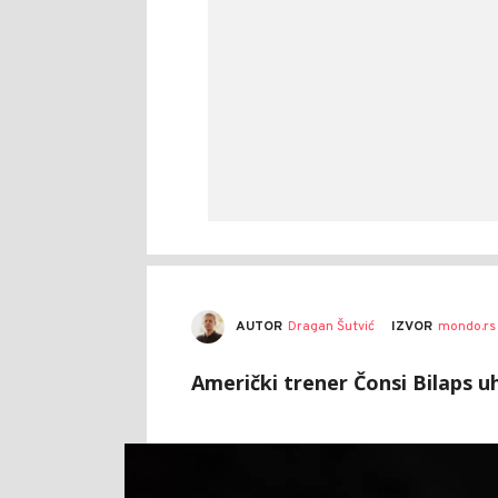
AUTOR
Dragan Šutvić
IZVOR
mondo.rs
Američki trener Čonsi Bilaps uh