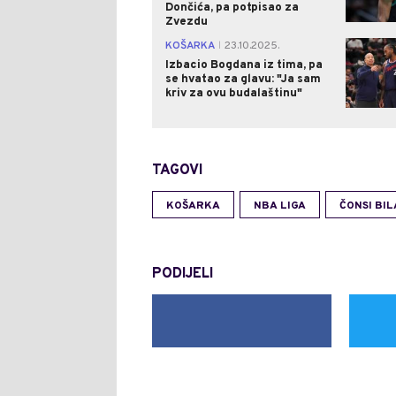
Dončića, pa potpisao za
Zvezdu
KOŠARKA
23.10.2025.
|
Izbacio Bogdana iz tima, pa
se hvatao za glavu: "Ja sam
kriv za ovu budalaštinu"
TAGOVI
KOŠARKA
NBA LIGA
ČONSI BIL
PODIJELI