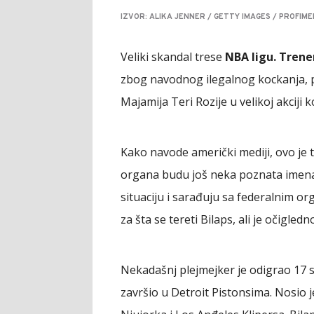
IZVOR: ALIKA JENNER / GETTY IMAGES / PROFIME
Veliki skandal trese
NBA ligu. Trene
zbog navodnog ilegalnog kockanja, 
Majamija Teri Rozije u velikoj akciji 
Kako navode američki mediji, ovo je t
organa budu još neka poznata imena. 
situaciju i sarađuju sa federalnim or
za šta se tereti Bilaps, ali je očigle
Nekadašnj plejmejker je odigrao 17 se
završio u Detroit Pistonsima. Nosio