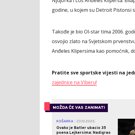
Njujorka i Los Anđeles Klipersa. Bilaps
godine, u kojem su Detroit Pistonsi s
Takođe je bio Ol-star tima 2006. godi
osvojio zlato na Svjetskom prvenstvu
Anđeles Klipersima kao pomoćnik, dok
Pratite sve sportske vijesti na j
zajednice na Viberu!
MOŽDA ĆE VAS ZANIMATI
KOŠARKA
23.10.2025.
|
Ovako je Batler ubacio 35
poena Lejkersima: Nadigrao