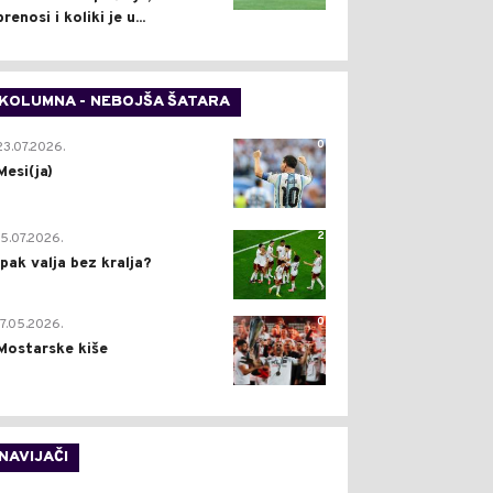
prenosi i koliki je u...
KOLUMNA - NEBOJŠA ŠATARA
0
23.07.2026.
Mesi(ja)
2
15.07.2026.
Ipak valja bez kralja?
0
17.05.2026.
Mostarske kiše
NAVIJAČI