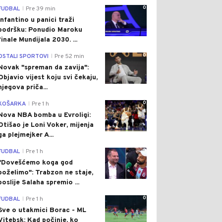
0
FUDBAL
Pre 39 min
|
Infantino u panici traži
podršku: Ponudio Maroku
finale Mundijala 2030. ...
0
OSTALI SPORTOVI
Pre 52 min
|
Novak "spreman da zavija":
Objavio vijest koju svi čekaju,
njegova priča...
0
KOŠARKA
Pre 1 h
|
Nova NBA bomba u Evroligi:
Otišao je Loni Voker, mijenja
ga plejmejker A...
0
FUDBAL
Pre 1 h
|
"Dovešćemo koga god
poželimo": Trabzon ne staje,
poslije Salaha spremio ...
0
FUDBAL
Pre 1 h
|
Sve o utakmici Borac - ML
Vitebsk: Kad počinje, ko