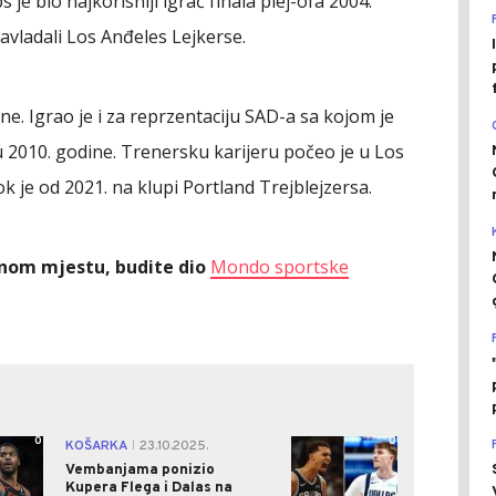
 je bio najkorisniji igrač finala plej-ofa 2004.
avladali Los Anđeles Lejkerse.
ne. Igrao je i za reprzentaciju SAD-a sa kojom je
 2010. godine. Trenersku karijeru počeo je u Los
 je od 2021. na klupi Portland Trejblejzersa.
ednom mjestu, budite dio
Mondo sportske
0
0
KOŠARKA
23.10.2025.
|
Vembanjama ponizio
Kupera Flega i Dalas na