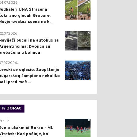
0
24.07.2026.
Fudbaleri UNA Štrasena
šokirano gledali Grobare:
Nevjerovatna scena na k...
0
22.07.2026.
Navijači pucali na autobus sa
Argentincima: Dvojica su
prebačena u bolnicu
1
07.07.2026.
Levski se oglasio: Saopštenje
bugarskog šampiona nekoliko
sati pred meč ...
FK BORAC
0
Pre 1 h
Sve o utakmici Borac - ML
Vitebsk: Kad počinje, ko