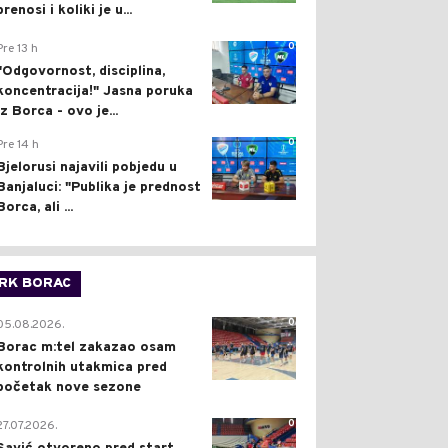
prenosi i koliki je u...
0
Pre 13 h
"Odgovornost, disciplina,
koncentracija!" Jasna poruka
iz Borca - ovo je...
0
Pre 14 h
Bjelorusi najavili pobjedu u
Banjaluci: "Publika je prednost
Borca, ali ...
RK BORAC
0
05.08.2026.
Borac m:tel zakazao osam
kontrolnih utakmica pred
početak nove sezone
0
27.07.2026.