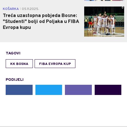
0
KOŠARKA
05.11.2025.
|
Treća uzastopna pobjeda Bosne:
"Studenti" bolji od Poljaka u FIBA
Evropa kupu
TAGOVI
KK BOSNA
FIBA EVROPA KUP
PODIJELI