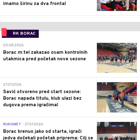
imamo širinu za dva fronta!
RK BORAC
0
05.08.2026.
Borac m:tel zakazao osam kontrolnih
utakmica pred početak nove sezone
0
27.07.2026.
Savić otvoreno pred start sezone:
Borac napada titulu, klub ulazi bez
dugova prema igračima!
0
RUKOMET
27.07.2026.
|
Borac krenuo jako od starta, igrači
jedva dočekali početak priprema: Cilj se