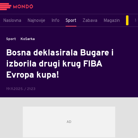
Naslovna
Najnovije
Info
Sport
Zabava
Magazin
M
Sport
Košarka
Bosna deklasirala Bugare i
izborila drugi krug FIBA
Evropa kupa!
19.11.2025. / 21:23