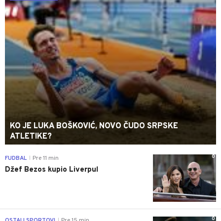
KO JE LUKA BOŠKOVIĆ, NOVO ČUDO SRPSKE
ATLETIKE?
0
FUDBAL
Pre 11 min
|
Džef Bezos kupio Liverpul
0
OSTALI SPORTOVI
Pre 15 min
|