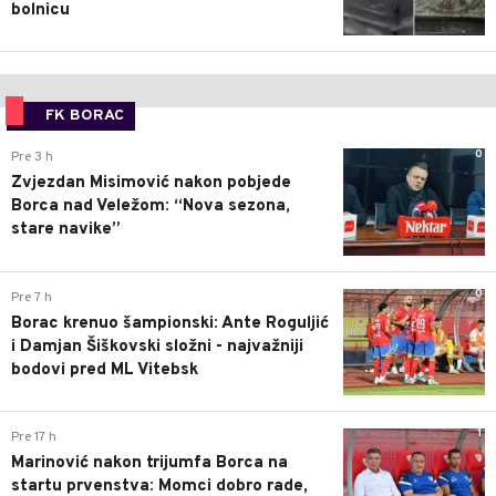
bolnicu
FK BORAC
0
Pre 3 h
Zvjezdan Misimović nakon pobjede
Borca nad Veležom: “Nova sezona,
stare navike”
0
Pre 7 h
Borac krenuo šampionski: Ante Roguljić
i Damjan Šiškovski složni - najvažniji
bodovi pred ML Vitebsk
1
Pre 17 h
Marinović nakon trijumfa Borca na
startu prvenstva: Momci dobro rade,