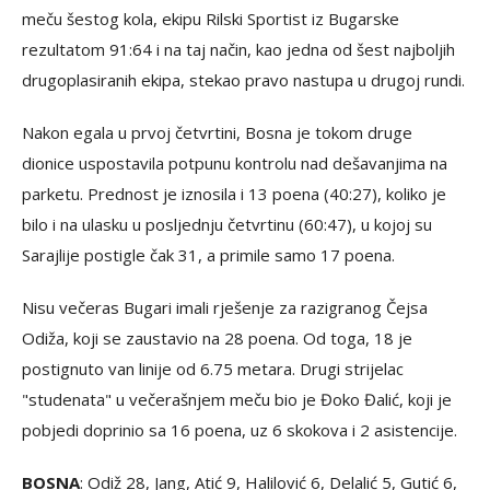
meču šestog kola, ekipu Rilski Sportist iz Bugarske
rezultatom 91:64 i na taj način, kao jedna od šest najboljih
drugoplasiranih ekipa, stekao pravo nastupa u drugoj rundi.
Nakon egala u prvoj četvrtini, Bosna je tokom druge
dionice uspostavila potpunu kontrolu nad dešavanjima na
parketu. Prednost je iznosila i 13 poena (40:27), koliko je
bilo i na ulasku u posljednju četvrtinu (60:47), u kojoj su
Sarajlije postigle čak 31, a primile samo 17 poena.
Nisu večeras Bugari imali rješenje za razigranog Čejsa
Odiža, koji se zaustavio na 28 poena. Od toga, 18 je
postignuto van linije od 6.75 metara. Drugi strijelac
"studenata" u večerašnjem meču bio je Đoko Đalić, koji je
pobjedi doprinio sa 16 poena, uz 6 skokova i 2 asistencije.
BOSNA
: Odiž 28, Jang, Atić 9, Halilović 6, Delalić 5, Gutić 6,