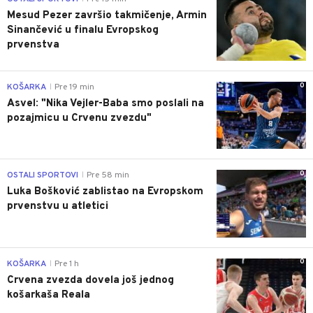
Mesud Pezer završio takmičenje, Armin
Sinančević u finalu Evropskog
prvenstva
0
KOŠARKA
Pre 19 min
|
Asvel: "Nika Vejler-Baba smo poslali na
pozajmicu u Crvenu zvezdu"
0
OSTALI SPORTOVI
Pre 58 min
|
Luka Bošković zablistao na Evropskom
prvenstvu u atletici
0
KOŠARKA
Pre 1 h
|
Crvena zvezda dovela još jednog
košarkaša Reala