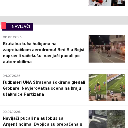
NAVIJAČI
0
08.08.2026.
Brutalna tuča huligana na
zagrebačkom aerodromu! Bed Blu Bojsi
napravili sačekušu, navijači padali po
automobilima
0
24.07.2026.
Fudbaleri UNA Štrasena šokirano gledali
Grobare: Nevjerovatna scena na kraju
utakmice Partizana
0
22.07.2026.
Navijači pucali na autobus sa
Argentincima: Dvojica su prebačena u