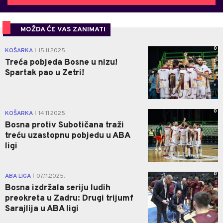
MOŽDA ĆE VAS ZANIMATI
0
KOŠARKA
15.11.2025.
|
Treća pobjeda Bosne u nizu!
Spartak pao u Zetri!
0
KOŠARKA
14.11.2025.
|
Bosna protiv Subotičana traži
treću uzastopnu pobjedu u ABA
ligi
0
ABA LIGA
07.11.2025.
|
Bosna izdržala seriju ludih
preokreta u Zadru: Drugi trijumf
Sarajlija u ABA ligi