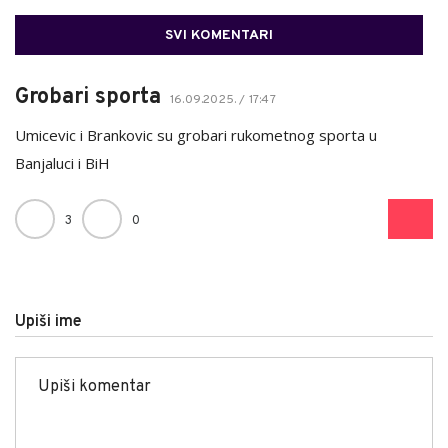
SVI KOMENTARI
Grobari sporta
16.09.2025. / 17:47
Umicevic i Brankovic su grobari rukometnog sporta u
Banjaluci i BiH
3
0
Upiši ime