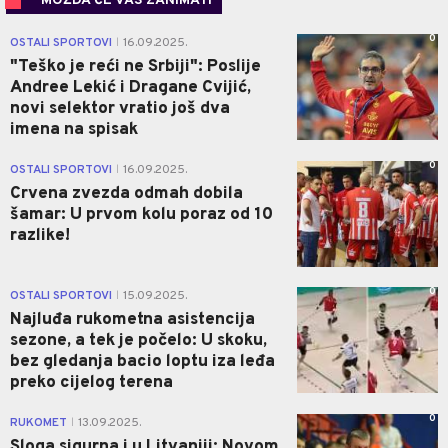
MOŽDA ĆE VAS ZANIMATI
0
OSTALI SPORTOVI
16.09.2025.
|
"Teško je reći ne Srbiji": Poslije
Andree Lekić i Dragane Cvijić,
novi selektor vratio još dva
imena na spisak
0
OSTALI SPORTOVI
16.09.2025.
|
Crvena zvezda odmah dobila
šamar: U prvom kolu poraz od 10
razlike!
0
OSTALI SPORTOVI
15.09.2025.
|
Najluđa rukometna asistencija
sezone, a tek je počelo: U skoku,
bez gledanja bacio loptu iza leđa
preko cijelog terena
0
RUKOMET
13.09.2025.
|
Sloga sigurna i u Litvaniji: Novom