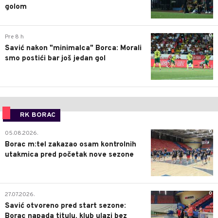
golom
0
Pre 8 h
Savić nakon "minimalca" Borca: Morali
smo postići bar još jedan gol
RK BORAC
0
05.08.2026.
Borac m:tel zakazao osam kontrolnih
utakmica pred početak nove sezone
0
27.07.2026.
Savić otvoreno pred start sezone:
Borac napada titulu, klub ulazi bez