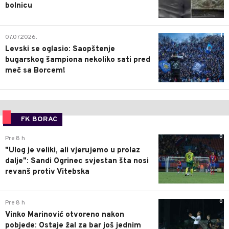
bolnicu
1
07.07.2026.
Levski se oglasio: Saopštenje
bugarskog šampiona nekoliko sati pred
meč sa Borcem!
FK BORAC
0
Pre 8 h
"Ulog je veliki, ali vjerujemo u prolaz
dalje": Sandi Ogrinec svjestan šta nosi
revanš protiv Vitebska
0
Pre 8 h
Vinko Marinović otvoreno nakon
pobjede: Ostaje žal za bar još jednim