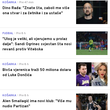
0
KOŠARKA
Pre 47 min
|
Dino Rađa: "Znate šta, zaboli me više
ona stvar i za četnike i za ustaše"
0
FUDBAL
Pre 8 h
|
"Ulog je veliki, ali vjerujemo u prolaz
dalje": Sandi Ogrinec svjestan šta nosi
revanš protiv Vitebska
0
KOŠARKA
Pre 8 h
|
Bivša vjerenica traži 50 miliona dolara
od Luke Dončića
0
KOŠARKA
Pre 8 h
|
Alen Smailagić ima novi klub: "Više mu
nudio Partizan"