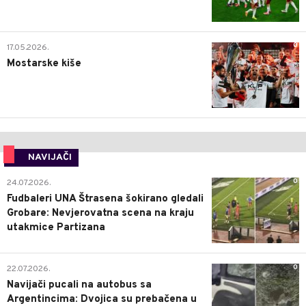
0
17.05.2026.
Mostarske kiše
NAVIJAČI
0
24.07.2026.
Fudbaleri UNA Štrasena šokirano gledali
Grobare: Nevjerovatna scena na kraju
utakmice Partizana
0
22.07.2026.
Navijači pucali na autobus sa
Argentincima: Dvojica su prebačena u