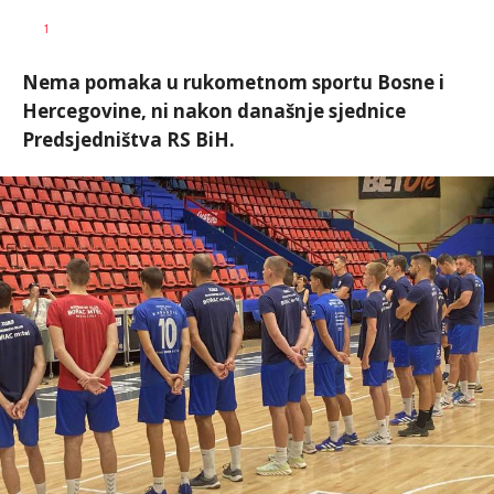
Nebojša
AUTOR
1
Šatara
Nema pomaka u rukometnom sportu Bosne i
Hercegovine, ni nakon današnje sjednice
Predsjedništva RS BiH.