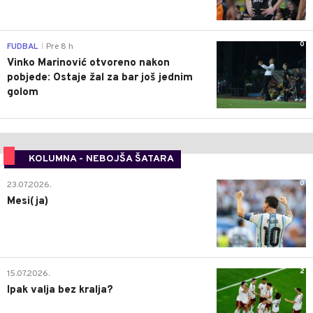
0
FUDBAL
Pre 8 h
|
Vinko Marinović otvoreno nakon
pobjede: Ostaje žal za bar još jednim
golom
KOLUMNA - NEBOJŠA ŠATARA
0
23.07.2026.
Mesi(ja)
2
15.07.2026.
Ipak valja bez kralja?