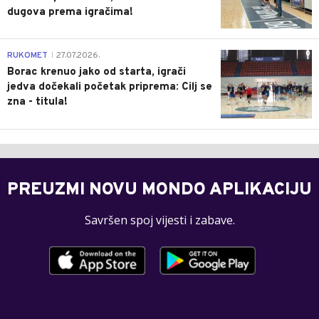
dugova prema igračima!
0
RUKOMET
27.07.2026.
|
Borac krenuo jako od starta, igrači
jedva dočekali početak priprema: Cilj se
zna - titula!
PREUZMI NOVU MONDO APLIKACIJU
Savršen spoj vijesti i zabave.