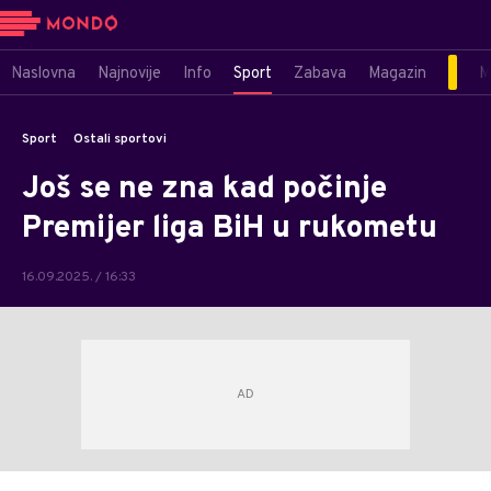
Naslovna
Najnovije
Info
Sport
Zabava
Magazin
M
Sport
Ostali sportovi
Još se ne zna kad počinje
Premijer liga BiH u rukometu
16.09.2025. / 16:33