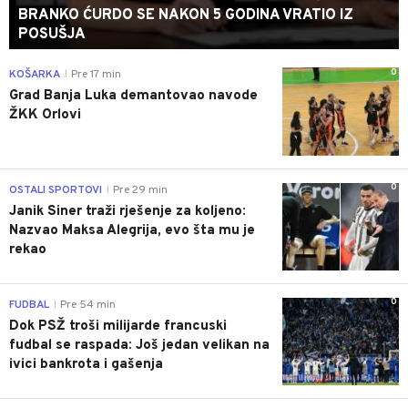
BRANKO ĆURDO SE NAKON 5 GODINA VRATIO IZ
POSUŠJA
0
KOŠARKA
Pre 17 min
|
Grad Banja Luka demantovao navode
ŽKK Orlovi
0
OSTALI SPORTOVI
Pre 29 min
|
Janik Siner traži rješenje za koljeno:
Nazvao Maksa Alegrija, evo šta mu je
rekao
0
FUDBAL
Pre 54 min
|
Dok PSŽ troši milijarde francuski
fudbal se raspada: Još jedan velikan na
ivici bankrota i gašenja