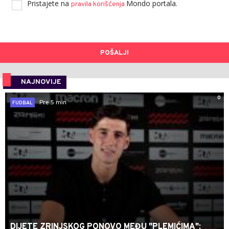
Pristajete na
Mondo portala.
pravila korišćenja
POŠALJI
NAJNOVIJE
0
Pre 5 min
FUDBAL
DIJETE ZRINJSKOG PONOVO MEĐU "PLEMIĆIMA":