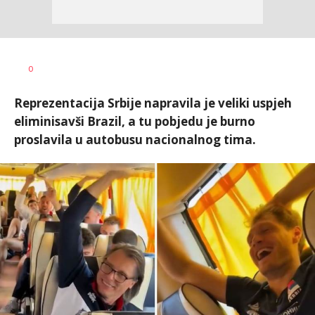
Dragan
AUTOR
0
Šutvić
Reprezentacija Srbije napravila je veliki uspjeh
eliminisavši Brazil, a tu pobjedu je burno
proslavila u autobusu nacionalnog tima.