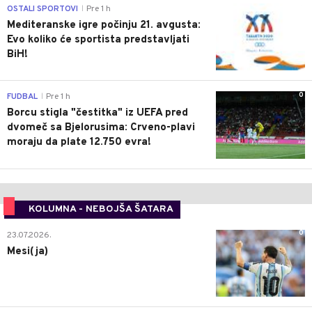
0
OSTALI SPORTOVI
Pre 1 h
|
Mediteranske igre počinju 21. avgusta:
Evo koliko će sportista predstavljati
BiH!
0
FUDBAL
Pre 1 h
|
Borcu stigla "čestitka" iz UEFA pred
dvomeč sa Bjelorusima: Crveno-plavi
moraju da plate 12.750 evra!
KOLUMNA - NEBOJŠA ŠATARA
0
23.07.2026.
Mesi(ja)