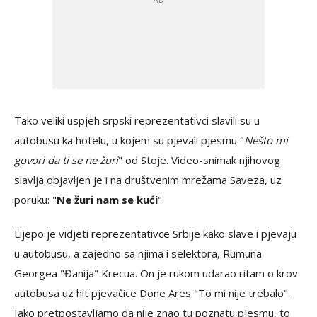
Tako veliki uspjeh srpski reprezentativci slavili su u
autobusu ka hotelu, u kojem su pjevali pjesmu "
Nešto mi
govori da ti se ne žuri
" od Stoje. Video-snimak njihovog
slavlja objavljen je i na društvenim mrežama Saveza, uz
poruku: "
Ne žuri nam se kući
".
Lijepo je vidjeti reprezentativce Srbije kako slave i pjevaju
u autobusu, a zajedno sa njima i selektora, Rumuna
Georgea "Đanija" Krecua. On je rukom udarao ritam o krov
autobusa uz hit pjevačice Done Ares "To mi nije trebalo".
Iako pretpostavljamo da nije znao tu poznatu pjesmu, to