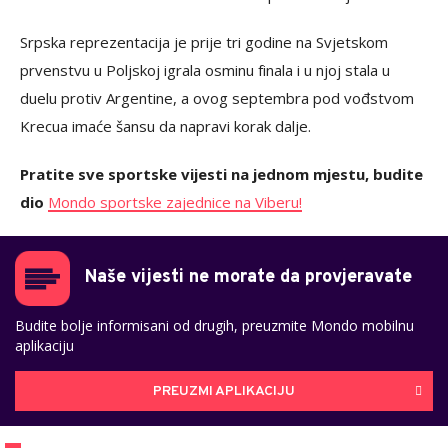
Srpska reprezentacija je prije tri godine na Svjetskom
prvenstvu u Poljskoj igrala osminu finala i u njoj stala u
duelu protiv Argentine, a ovog septembra pod vođstvom
Krecua imaće šansu da napravi korak dalje.
Pratite sve sportske vijesti na jednom mjestu, budite
dio
Mondo sportske zajednice na Viberu!
Naše vijesti ne morate da provjeravate
Budite bolje informisani od drugih, preuzmite Mondo mobilnu
aplikaciju
PREUZMI APLIKACIJU