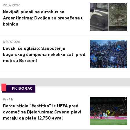
0
22.07.2026.
Navijači pucali na autobus sa
Argentincima: Dvojica su prebačena u
bolnicu
1
07.07.2026.
Levski se oglasio: Saopštenje
bugarskog šampiona nekoliko sati pred
meč sa Borcem!
FK BORAC
0
Pre 1 h
Borcu stigla "čestitka" iz UEFA pred
dvomeč sa Bjelorusima: Crveno-plavi
moraju da plate 12.750 evra!