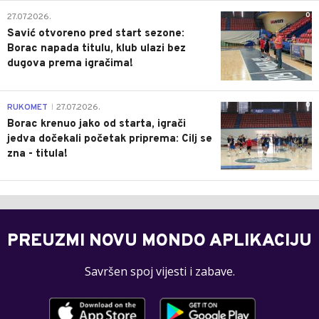
0
27.07.2026.
Savić otvoreno pred start sezone:
Borac napada titulu, klub ulazi bez
dugova prema igračima!
0
RUKOMET
27.07.2026.
|
Borac krenuo jako od starta, igrači
jedva dočekali početak priprema: Cilj se
zna - titula!
PREUZMI NOVU MONDO APLIKACIJU
Savršen spoj vijesti i zabave.