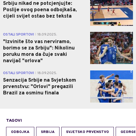
Srbiju nikad ne potcjenjujte:
Poslije ovog poena odbojkaša,
cijeli svijet ostao bez teksta
0
OSTALI SPORTOVI
18.09.2025.
|
"Izvinite što vas nerviramo,
borimo se za Srbiju": Nikolinu
poruku mora da čuje svaki
navijač "orlova"
0
OSTALI SPORTOVI
18.09.2025.
|
Senzacija Srbije na Svjetskom
prvenstvu: "Orlovi" pregazili
Brazil za osminu finala
TAGOVI
ODBOJKA
SRBIJA
SVJETSKO PRVENSTVO
GEORGE