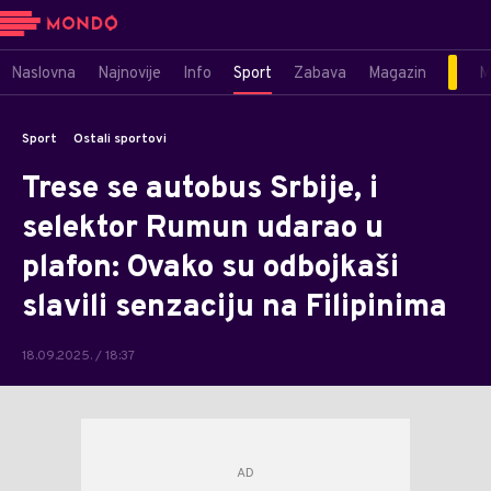
Naslovna
Najnovije
Info
Sport
Zabava
Magazin
M
Sport
Ostali sportovi
Trese se autobus Srbije, i
selektor Rumun udarao u
plafon: Ovako su odbojkaši
slavili senzaciju na Filipinima
18.09.2025. / 18:37