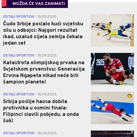
MOŽDA ĆE VAS ZANIMATI
0
OSTALI SPORTOVI
18.09.2025.
|
Čudo Srbije poslalo kući svjetsku
silu u odbojci: Najgori rezultat
ikad, uzalud cijela zemlja čekala
jedan set
0
OSTALI SPORTOVI
18.09.2025.
|
Katastrofa olimpijskog prvaka na
Svjetskom prvenstvu: Generacija
Ervina Ngapeta nikad neće biti
šampion planete!
0
OSTALI SPORTOVI
18.09.2025.
|
Srbija poslije haosa dobila
protivnika u osmini finala:
Filipinci slavili pobjedu, a onda
šok!
0
OSTALI SPORTOVI
18.09.2025.
|