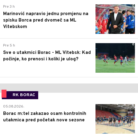
0
Pre 3 h
Marinović napravio jednu promjenu na
spisku Borca pred dvomeč sa ML
Vitebskom
0
Pre 5 h
Sve o utakmici Borac - ML Vitebsk: Kad
počinje, ko prenosi i koliki je ulog?
RK BORAC
0
05.08.2026.
Borac m:tel zakazao osam kontrolnih
utakmica pred početak nove sezone