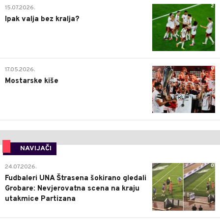
2
15.07.2026.
Ipak valja bez kralja?
0
17.05.2026.
Mostarske kiše
NAVIJAČI
0
24.07.2026.
Fudbaleri UNA Štrasena šokirano gledali
Grobare: Nevjerovatna scena na kraju
utakmice Partizana