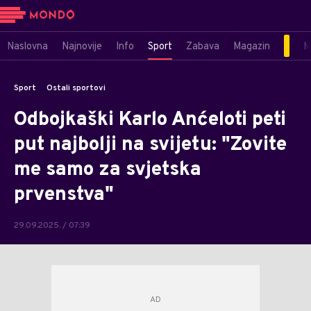
Naslovna
Najnovije
Info
Sport
Zabava
Magazin
M
Sport
Ostali sportovi
Odbojkaški Karlo Anćeloti peti
put najbolji na svijetu: "Zovite
me samo za svjetska
prvenstva"
29.09.2025. / 07:39