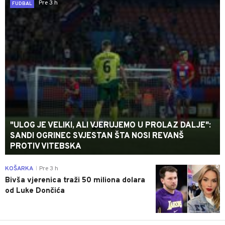
Pre 3 h
FUDBAL
"ULOG JE VELIKI, ALI VJERUJEMO U PROLAZ DALJE":
SANDI OGRINEC SVJESTAN ŠTA NOSI REVANŠ
PROTIV VITEBSKA
0
KOŠARKA
Pre 3 h
|
Bivša vjerenica traži 50 miliona dolara
od Luke Dončića