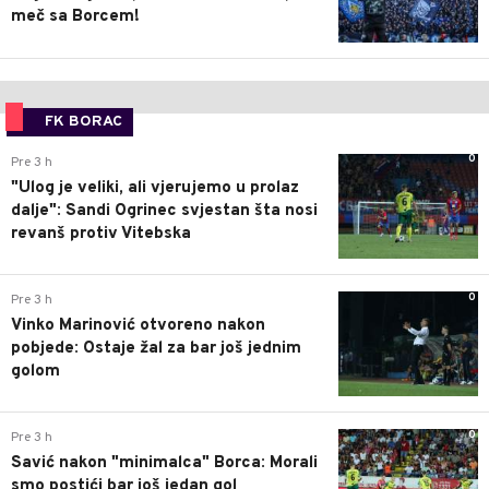
meč sa Borcem!
FK BORAC
0
Pre 3 h
"Ulog je veliki, ali vjerujemo u prolaz
dalje": Sandi Ogrinec svjestan šta nosi
revanš protiv Vitebska
0
Pre 3 h
Vinko Marinović otvoreno nakon
pobjede: Ostaje žal za bar još jednim
golom
0
Pre 3 h
Savić nakon "minimalca" Borca: Morali
smo postići bar još jedan gol