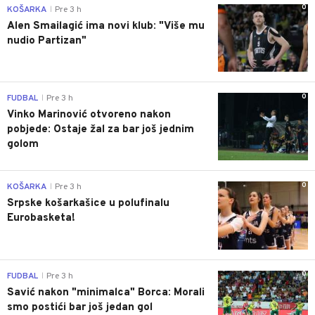
0
KOŠARKA
Pre 3 h
|
Alen Smailagić ima novi klub: "Više mu
nudio Partizan"
0
FUDBAL
Pre 3 h
|
Vinko Marinović otvoreno nakon
pobjede: Ostaje žal za bar još jednim
golom
0
KOŠARKA
Pre 3 h
|
Srpske košarkašice u polufinalu
Eurobasketa!
0
FUDBAL
Pre 3 h
|
Savić nakon "minimalca" Borca: Morali
smo postići bar još jedan gol