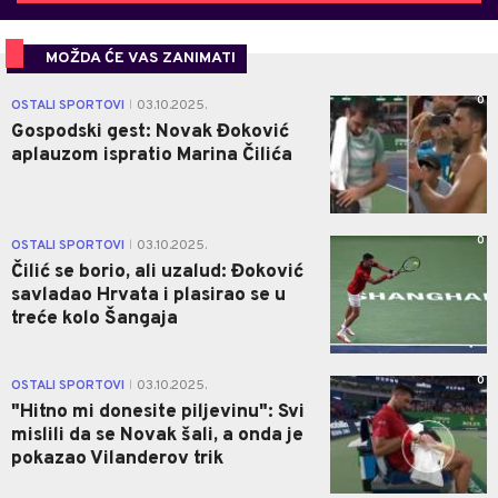
MOŽDA ĆE VAS ZANIMATI
0
OSTALI SPORTOVI
03.10.2025.
|
Gospodski gest: Novak Đoković
aplauzom ispratio Marina Čilića
0
OSTALI SPORTOVI
03.10.2025.
|
Čilić se borio, ali uzalud: Đoković
savladao Hrvata i plasirao se u
treće kolo Šangaja
0
OSTALI SPORTOVI
03.10.2025.
|
"Hitno mi donesite piljevinu": Svi
mislili da se Novak šali, a onda je
pokazao Vilanderov trik