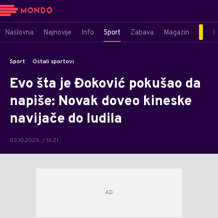
Naslovna
Najnovije
Info
Sport
Zabava
Magazin
M
Sport
Ostali sportovi
Evo šta je Đoković pokušao da
napiše: Novak doveo kineske
navijače do ludila
03.10.2025. / 16:21