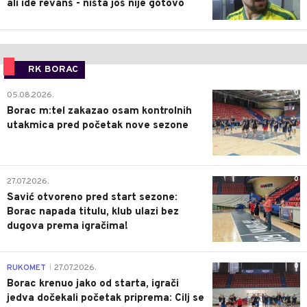
ali ide revanš - ništa još nije gotovo
RK BORAC
0
05.08.2026.
Borac m:tel zakazao osam kontrolnih
utakmica pred početak nove sezone
0
27.07.2026.
Savić otvoreno pred start sezone:
Borac napada titulu, klub ulazi bez
dugova prema igračima!
0
RUKOMET
27.07.2026.
|
Borac krenuo jako od starta, igrači
jedva dočekali početak priprema: Cilj se