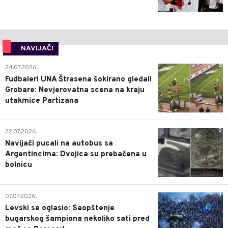
NAVIJAČI
0
24.07.2026.
Fudbaleri UNA Štrasena šokirano gledali
Grobare: Nevjerovatna scena na kraju
utakmice Partizana
0
22.07.2026.
Navijači pucali na autobus sa
Argentincima: Dvojica su prebačena u
bolnicu
1
07.07.2026.
Levski se oglasio: Saopštenje
bugarskog šampiona nekoliko sati pred