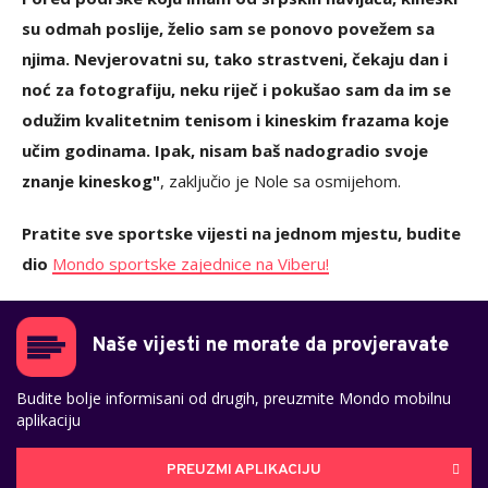
su odmah poslije, želio sam se ponovo povežem sa
njima. Nevjerovatni su, tako strastveni, čekaju dan i
noć za fotografiju, neku riječ i pokušao sam da im se
odužim kvalitetnim tenisom i kineskim frazama koje
učim godinama. Ipak, nisam baš nadogradio svoje
znanje kineskog"
, zaključio je Nole sa osmijehom.
Pratite sve sportske vijesti na jednom mjestu, budite
dio
Mondo sportske zajednice na Viberu!
Naše vijesti ne morate da provjeravate
Budite bolje informisani od drugih, preuzmite Mondo mobilnu
aplikaciju
PREUZMI APLIKACIJU