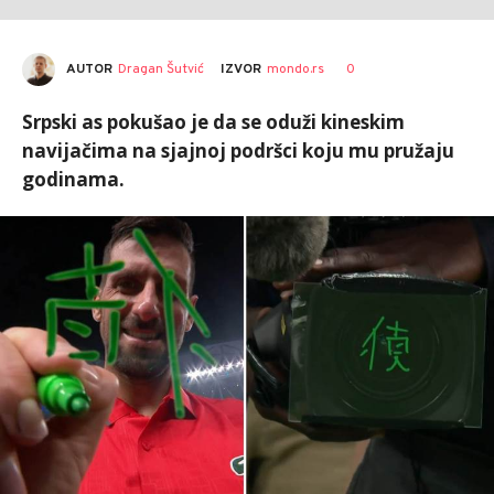
AUTOR
Dragan Šutvić
0
IZVOR
mondo.rs
Srpski as pokušao je da se oduži kineskim
navijačima na sjajnoj podršci koju mu pružaju
godinama.