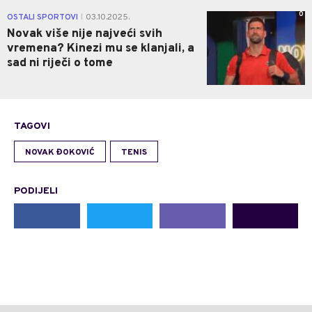
0
OSTALI SPORTOVI
03.10.2025.
|
Novak više nije najveći svih
vremena? Kinezi mu se klanjali, a
sad ni riječi o tome
TAGOVI
NOVAK ĐOKOVIĆ
TENIS
PODIJELI