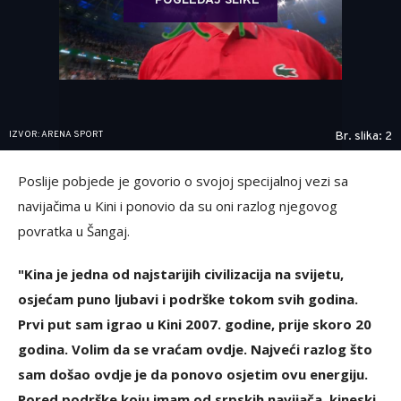
POGLEDAJ SLIKE
IZVOR: ARENA SPORT
Br. slika: 2
Poslije pobjede je govorio o svojoj specijalnoj vezi sa
navijačima u Kini i ponovio da su oni razlog njegovog
povratka u Šangaj.
"Kina je jedna od najstarijih civilizacija na svijetu,
osjećam puno ljubavi i podrške tokom svih godina.
Prvi put sam igrao u Kini 2007. godine, prije skoro 20
godina. Volim da se vraćam ovdje. Najveći razlog što
sam došao ovdje je da ponovo osjetim ovu energiju.
Pored podrške koju imam od srpskih navijača, kineski