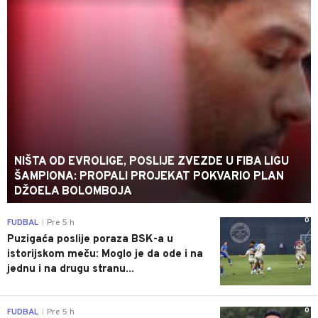
NIŠTA OD EVROLIGE, POSLIJE ZVEZDE U FIBA LIGU
ŠAMPIONA: PROPALI PROJEKAT POKVARIO PLAN
DŽOELA BOLOMBOJA
0
FUDBAL
Pre 5 h
|
Puzigaća poslije poraza BSK-a u
istorijskom meču: Moglo je da ode i na
jednu i na drugu stranu...
0
FUDBAL
Pre 5 h
|