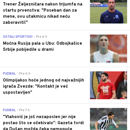
Trener Željezničara nakon trijumfa na
startu prvenstva: "Poseban dan za
mene, ovu utakmicu nikad neću
zaboraviti!"
0
OSTALI SPORTOVI
Pre 6 h
|
Moćna Rusija pala u Ubu: Odbojkašice
Srbije pobijedile u drami
0
FUDBAL
Pre 6 h
|
Olimpijakos hoće jednog od najvažnijih
igrača Zvezde: "Kontakt je već
uspostavljen"
0
FUDBAL
Pre 7 h
|
"Vlahović je još nezaposlen jer nije
postao što se očekivalo": Gazeta tvrdi
da Dušan možda čeka nemoguće