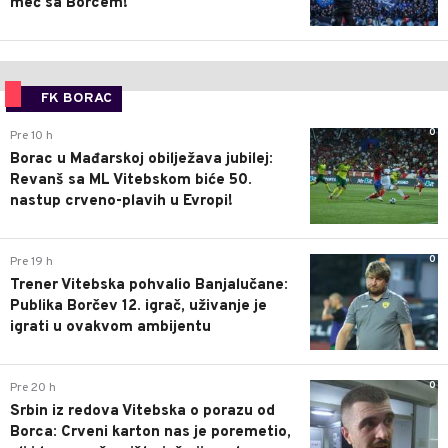
meč sa Borcem!
FK BORAC
0
Pre 10 h
Borac u Mađarskoj obilježava jubilej:
Revanš sa ML Vitebskom biće 50.
nastup crveno-plavih u Evropi!
0
Pre 19 h
Trener Vitebska pohvalio Banjalučane:
Publika Borčev 12. igrač, uživanje je
igrati u ovakvom ambijentu
0
Pre 20 h
Srbin iz redova Vitebska o porazu od
Borca: Crveni karton nas je poremetio,