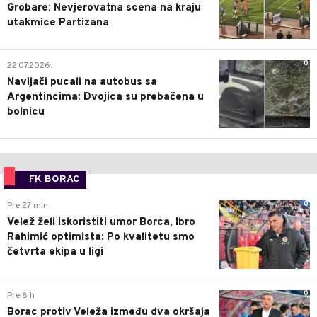
Grobare: Nevjerovatna scena na kraju
utakmice Partizana
0
22.07.2026.
Navijači pucali na autobus sa
Argentincima: Dvojica su prebačena u
bolnicu
FK BORAC
0
Pre 27 min
Velež želi iskoristiti umor Borca, Ibro
Rahimić optimista: Po kvalitetu smo
četvrta ekipa u ligi
0
Pre 8 h
Borac protiv Veleža između dva okršaja