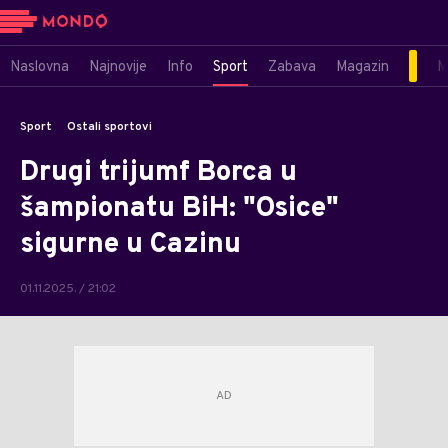
Naslovna
Najnovije
Info
Sport
Zabava
Magazin
M
Sport
Ostali sportovi
Drugi trijumf Borca u
šampionatu BiH: "Osice"
sigurne u Cazinu
01.11.2025. / 21:02