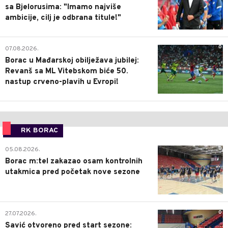
sa Bjelorusima: "Imamo najviše
ambicije, cilj je odbrana titule!"
0
07.08.2026.
Borac u Mađarskoj obilježava jubilej:
Revanš sa ML Vitebskom biće 50.
nastup crveno-plavih u Evropi!
RK BORAC
0
05.08.2026.
Borac m:tel zakazao osam kontrolnih
utakmica pred početak nove sezone
0
27.07.2026.
Savić otvoreno pred start sezone: