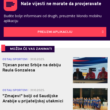
Naše vijesti ne morate da provjeravate
Budite bolje informisani od drugih, preuzmite Mondo mobilnu
aplikaciju
PREUZMI APLIKACIJU
MOŽDA ĆE VAS ZANIMATI
0
OSTALI SPORTOVI
31.10.2025.
|
Tijesan poraz Srbije na debiju
Raula Gonzalesa
0
OSTALI SPORTOVI
31.10.2025.
|
"Zmajevi" bolji od Saudijske
Arabije u prijateljskoj utakmici