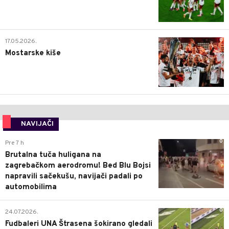
0
17.05.2026.
Mostarske kiše
NAVIJAČI
0
Pre 7 h
Brutalna tuča huligana na
zagrebačkom aerodromu! Bed Blu Bojsi
napravili sačekušu, navijači padali po
automobilima
0
24.07.2026.
Fudbaleri UNA Štrasena šokirano gledali