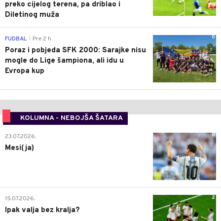
preko cijelog terena, pa driblao i
Diletinog muža
0
FUDBAL
Pre 2 h
|
Poraz i pobjeda SFK 2000: Sarajke nisu
mogle do Lige šampiona, ali idu u
Evropa kup
KOLUMNA - NEBOJŠA ŠATARA
0
23.07.2026.
Mesi(ja)
2
15.07.2026.
Ipak valja bez kralja?