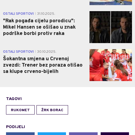
0
OSTALI SPORTOVI
31.10.2025.
|
"Rak pogađa cijelu porodicu":
Mikel Hansen se ošišao u znak
podrške borbi protiv raka
0
OSTALI SPORTOVI
30.10.2025.
|
Šokantna smjena u Crvenoj
zvezdi: Trener bez poraza otišao
sa klupe crveno-bijelih
TAGOVI
RUKOMET
ŽRK BORAC
PODIJELI