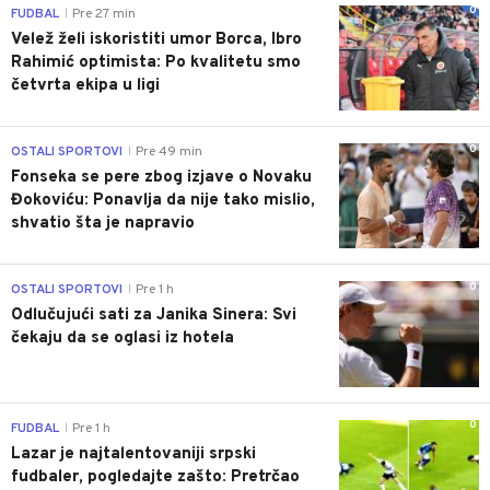
0
FUDBAL
Pre 27 min
|
Velež želi iskoristiti umor Borca, Ibro
Rahimić optimista: Po kvalitetu smo
četvrta ekipa u ligi
0
OSTALI SPORTOVI
Pre 49 min
|
Fonseka se pere zbog izjave o Novaku
Đokoviću: Ponavlja da nije tako mislio,
shvatio šta je napravio
0
OSTALI SPORTOVI
Pre 1 h
|
Odlučujući sati za Janika Sinera: Svi
čekaju da se oglasi iz hotela
0
FUDBAL
Pre 1 h
|
Lazar je najtalentovaniji srpski
fudbaler, pogledajte zašto: Pretrčao