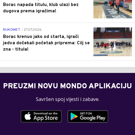
Borac napada titulu, klub ulazi bez
dugova prema igračima!
0
RUKOMET
27.07.2026.
|
Borac krenuo jako od starta, igrači
jedva dočekali početak priprema: Cilj se
zna - titula!
PREUZMI NOVU MONDO APLIKACIJU
Savršen spoj vijesti i zabave.