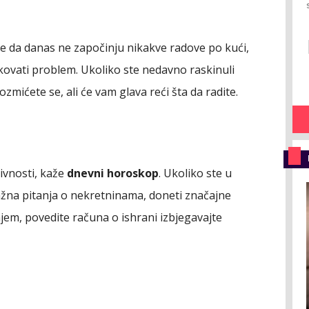
 da danas ne započinju nikakve radove po kući,
ovati problem. Ukoliko ste nedavno raskinuli
ozmićete se, ali će vam glava reći šta da radite.
ivnosti, kaže
dnevni horoskop
. Ukoliko ste u
 važna pitanja o nekretninama, doneti značajne
em, povedite računa o ishrani izbjegavajte