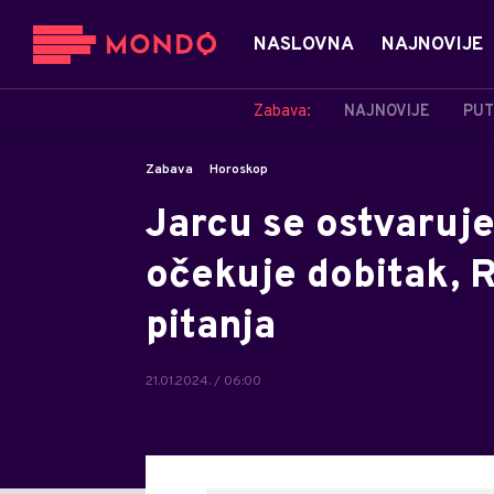
NASLOVNA
NAJNOVIJE
Zabava:
NAJNOVIJE
PUT
Zabava
Horoskop
Jarcu se ostvaruje
očekuje dobitak, 
pitanja
21.01.2024. / 06:00