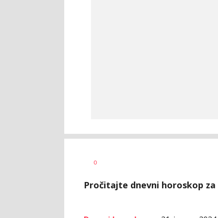
Maja
AUTOR
0
Gašić
Pročitajte dnevni horoskop za 