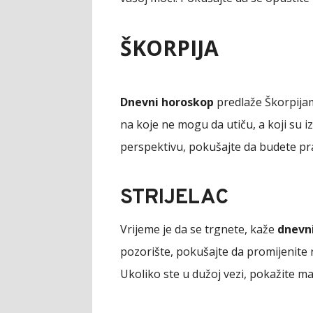
ŠKORPIJA
Dnevni horoskop
predlaže Škorpijama
na koje ne mogu da utiču, a koji su i
perspektivu, pokušajte da budete prakt
STRIJELAC
Vrijeme je da se trgnete, kaže
dnevn
pozorište, pokušajte da promijenite r
Ukoliko ste u dužoj vezi, pokažite m