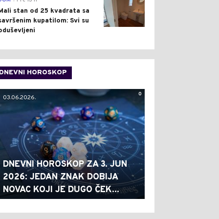
DOM
Pre 13 h
Mali stan od 25 kvadrata sa
savršenim kupatilom: Svi su
oduševljeni
DNEVNI HOROSKOP
0
03.06.2026.
DNEVNI HOROSKOP ZA 3. JUN
2026: JEDAN ZNAK DOBIJA
NOVAC KOJI JE DUGO ČEK...