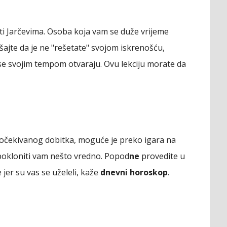
ti Jarčevima. Osoba koja vam se duže vrijeme
šajte da je ne "rešetate" svojom iskrenošću,
se svojim tempom otvaraju. Ovu lekciju morate da
eočekivanog dobitka, moguće je preko igara na
 i pokloniti vam nešto vredno. Popod
ne
provedite u
 jer su vas se uželeli, kaže
dnevni horoskop
.