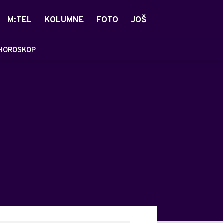
M:TEL
KOLUMNE
FOTO
JOŠ
HOROSKOP