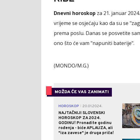
Dnevni horoskop
za 21. januar 2024
vrijeme se osjećaju kao da su se "za
prema poslu. Danas se posvetite samo
ono što će vam "napuniti baterije".
(MONDO/M.G.)
MOŽDA ĆE VAS ZANIMATI
HOROSKOP
20.01.2024.
|
NAJTAČNIJI SLOVENSKI
HOROSKOP ZA 2024.
GODINU! Pronađite godinu
rođenja - biće APLAUZA, ali
"iza zavese" je druga priča!