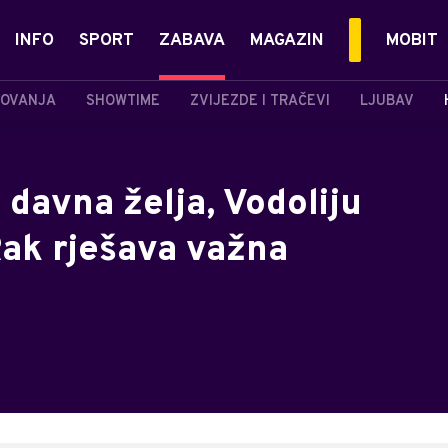
INFO
SPORT
ZABAVA
MAGAZIN
MOBIT
OVANJA
SHOWTIME
ZVIJEZDE I TRAČEVI
LJUBAV
 davna želja, Vodoliju
Rak rješava važna