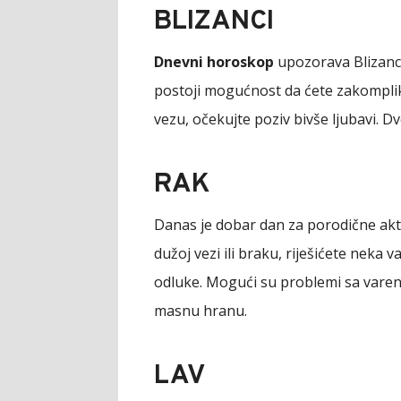
BLIZANCI
Dnevni horoskop
upozorava Blizance
postoji mogućnost da ćete zakomplik
vezu, očekujte poziv bivše ljubavi. Dv
RAK
Danas je dobar dan za porodične akt
dužoj vezi ili braku, riješićete neka
odluke. Mogući su problemi sa varenj
masnu hranu.
LAV