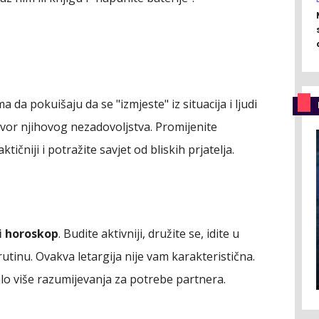
 da pokuišaju da se "izmjeste" iz situacija i ljudi
zvor njihovog nezadovoljstva. Promijenite
ičniji i potražite savjet od bliskih prjatelja.
i horoskop
. Budite aktivniji, družite se, idite u
utinu. Ovakva letargija nije vam karakteristična.
alo više razumijevanja za potrebe partnera.