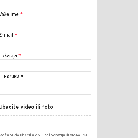
Vaše ime
*
E-mail
*
Lokacija
*
Ubacite video ili foto
Možete da ubacite do 3 fotografije ili videa. Ne