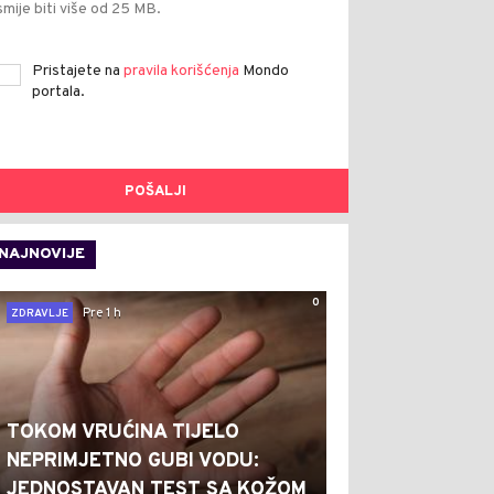
smije biti više od 25 MB.
Pristajete na
pravila korišćenja
Mondo
portala.
POŠALJI
NAJNOVIJE
0
Pre 1 h
ZDRAVLJE
TOKOM VRUĆINA TIJELO
NEPRIMJETNO GUBI VODU:
JEDNOSTAVAN TEST SA KOŽOM