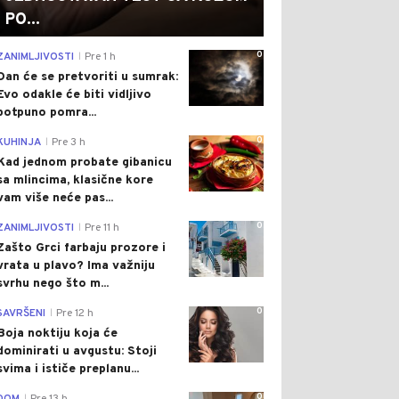
PO...
0
ZANIMLJIVOSTI
Pre 1 h
|
Dan će se pretvoriti u sumrak:
Evo odakle će biti vidljivo
potpuno pomra...
0
KUHINJA
Pre 3 h
|
Kad jednom probate gibanicu
sa mlincima, klasične kore
vam više neće pas...
0
ZANIMLJIVOSTI
Pre 11 h
|
Zašto Grci farbaju prozore i
vrata u plavo? Ima važniju
svrhu nego što m...
0
SAVRŠENI
Pre 12 h
|
Boja noktiju koja će
dominirati u avgustu: Stoji
svima i ističe preplanu...
0
|