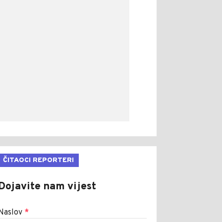
ČITAOCI REPORTERI
Dojavite nam vijest
Naslov
*