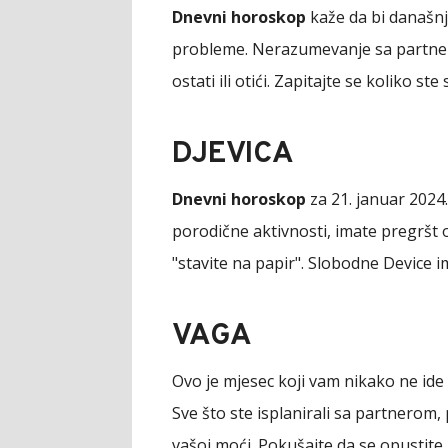
Dnevni horoskop
kaže da bi današn
probleme. Nerazumevanje sa partnero
ostati ili otići. Zapitajte se koliko s
DJEVICA
Dnevni horoskop
za 21. januar 2024
porodične aktivnosti, imate pregršt
"stavite na papir". Slobodne Device 
VAGA
Ovo je mjesec koji vam nikako ne ide 
Sve što ste isplanirali sa partnerom,
vašoj moći. Pokušajte da se opustite u