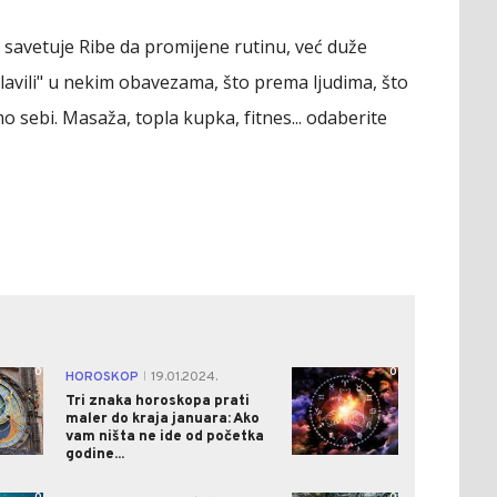
. savetuje Ribe da promijene rutinu, već duže
glavili" u nekim obavezama, što prema ljudima, što
 sebi. Masaža, topla kupka, fitnes... odaberite
0
0
HOROSKOP
19.01.2024.
|
Tri znaka horoskopa prati
maler do kraja januara: Ako
vam ništa ne ide od početka
godine...