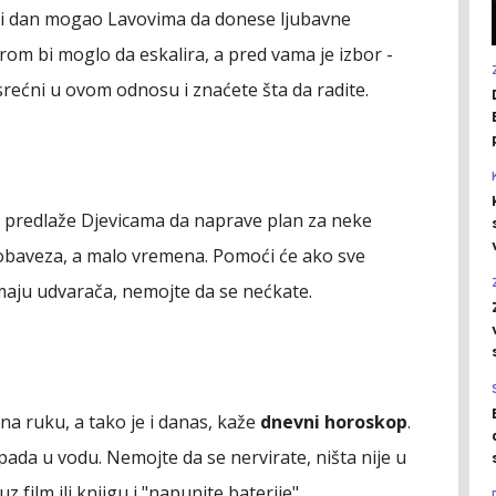
ji dan mogao Lavovima da donese ljubavne
m bi moglo da eskalira, a pred vama je izbor -
te srećni u ovom odnosu i znaćete šta da radite.
. predlaže Djevicama da naprave plan za neke
 obaveza, a malo vremena. Pomoći će ako sve
imaju udvarača, nemojte da se nećkate.
na ruku, a tako je i danas, kaže
dnevni horoskop
.
 pada u vodu. Nemojte da se nervirate, ništa nije u
z film ili knjigu i "napunite baterije".