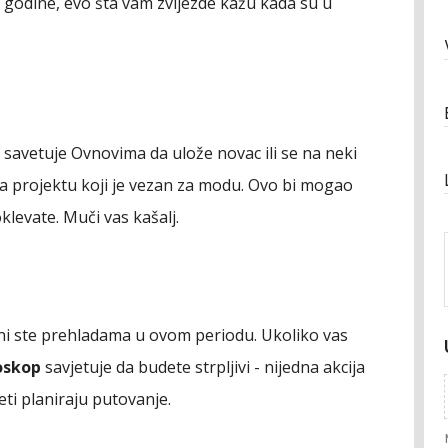
. godine, evo šta vam zvijezde kažu kada su u
 savetuje Ovnovima da ulože novac ili se na neki
na projektu koji je vezan za modu. Ovo bi mogao
levate. Muči vas kašalj.
ni ste prehladama u ovom periodu. Ukoliko vas
oskop
savjetuje da budete strpljivi - nijedna akcija
ti planiraju putovanje.