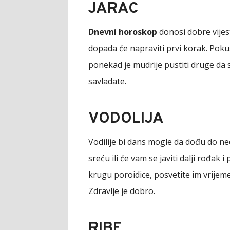
JARAC
Dnevni horoskop
donosi dobre vijes
dopada će napraviti prvi korak. Poku
ponekad je mudrije pustiti druge da 
savladate.
VODOLIJA
Vodilije bi dans mogle da dođu do n
sreću ili će vam se javiti dalji rođak
krugu poroidice, posvetite im vrijeme
Zdravlje je dobro.
RIBE