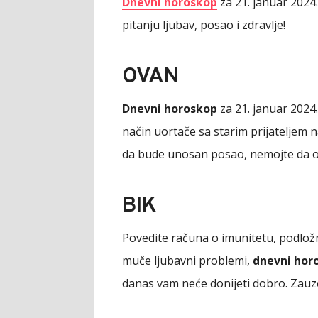
Dnevni horoskop
za 21. januar 2024
pitanju ljubav, posao i zdravlje!
OVAN
Dnevni horoskop
za 21. januar 2024.
način uortače sa starim prijateljem 
da bude unosan posao, nemojte da ok
BIK
Povedite računa o imunitetu, podlož
muče ljubavni problemi,
dnevni hor
danas vam neće donijeti dobro. Zauze