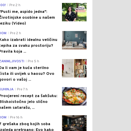
0
100!
Pre 2 h
|
"Pusti me, aspido jedna":
Životinjske osobine u našem
jeziku (Video)
0
DOM
Pre 2 h
|
Kako izabrati idealnu veličinu
tepiha za svaku prostoriju?
Pravila koja ...
0
ZANIMLJIVOSTI
Pre 5 h
|
Da li vam je kuća sterilno
čista ili uvijek u haosu? Ovo
govori o vašoj ...
0
KUHINJA
Pre 7 h
|
Provjereni recept za šakšuku:
Bliskoistočno jelo slično
našem satarašu, ...
0
DOM
Pre 16 h
|
7 grešaka zbog kojih soba
izgleda pretrpano: Evo kako