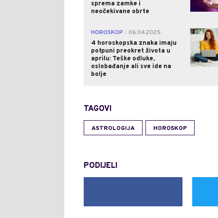
sprema zamke i
neočekivane obrte
HOROSKOP
06.04.2025.
|
4 horoskopska znaka imaju
potpuni preokret života u
aprilu: Teške odluke,
oslobađanje ali sve ide na
bolje
TAGOVI
ASTROLOGIJA
HOROSKOP
PODIJELI