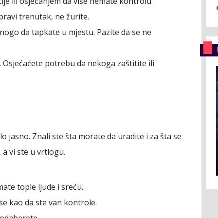
je ili osjećanjem da više nemate kontrolu.
ravi trenutak, ne žurite.
mnogo da tapkate u mjestu. Pazite da se ne
a. Osjećaćete potrebu da nekoga zaštitite ili
lo jasno. Znali ste šta morate da uradite i za šta se
a vi ste u vrtlogu.
ate tople ljude i sreću.
 se kao da ste van kontrole.