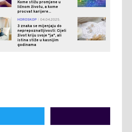
Kome stižu promjene u
ličnom životu, a kome
procvat karijere...
0
0
HOROSKOP
04.04.2025.
|
3 znaka se mijenjaju do
neprepoznatljivosti: Cijeli
život kriju svoje "ja", ali
istina stiže u kasnijim
godinama