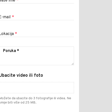
Vaše ime
*
E-mail
*
Lokacija
*
Ubacite video ili foto
Možete da ubacite do 3 fotografije ili videa. Ne
smije biti više od 25 MB.