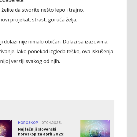
 odaberete.
 želite da stvorite nešto lepo i trajno.
ovi projekat, strast, goruća želja.
oji dolazi nije nimalo običan. Dolazi sa izazovima,
krivanje. Iako ponekad izgleda teško, ova iskušenja
ijoj verziji svakog od njih.
0
0
HOROSKOP
07.04.2025.
|
Najtačniji slovenski
horoskop za april 2025: