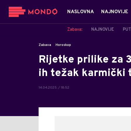
NASLOVNA
NAJNOVIJE
Zabava:
NAJNOVIJE
PUT
Zabava
Horoskop
Rijetke prilike za
ih težak karmički t
14.04.2025. / 18:52