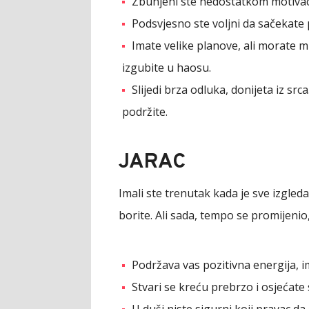
Zbunjeni ste nedostatkom motivaci
Podsvjesno ste voljni da sačekate p
Imate velike planove, ali morate 
izgubite u haosu.
Slijedi brza odluka, donijeta iz src
podržite.
JARAC
Imali ste trenutak kada je sve izgleda
borite. Ali sada, tempo se promijenio, 
Podržava vas pozitivna energija, im
Stvari se kreću prebrzo i osjećate