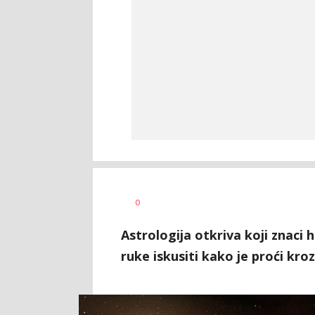
Vesna
AUTOR
0
Kerkez
Astrologija otkriva koji znaci
ruke iskusiti kako je proći kro