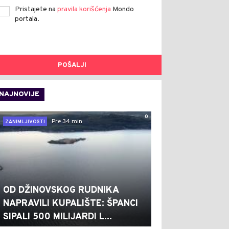
Pristajete na
pravila korišćenja
Mondo
portala.
POŠALJI
NAJNOVIJE
0
Pre 34 min
ZANIMLJIVOSTI
OD DŽINOVSKOG RUDNIKA
NAPRAVILI KUPALIŠTE: ŠPANCI
SIPALI 500 MILIJARDI L...