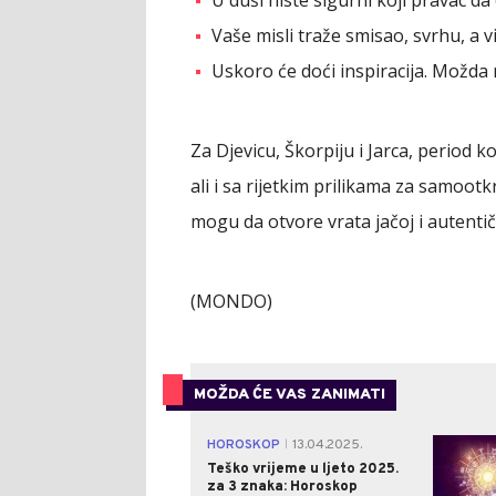
U duši niste sigurni koji pravac da
Vaše misli traže smisao, svrhu, a vi
Uskoro će doći inspiracija. Možda n
Za Djevicu, Škorpiju i Jarca, period k
ali i sa rijetkim prilikama za samoot
mogu da otvore vrata jačoj i autentičn
(MONDO)
MOŽDA ĆE VAS ZANIMATI
HOROSKOP
13.04.2025.
|
Teško vrijeme u ljeto 2025.
za 3 znaka: Horoskop