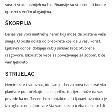
susret vraća osmijeh na lice. Finansije su stabilne, ali budite
oprezni s većim ulaganjima.
ŠKORPIJA
Danas vas vodi unutrašnji nemir koji može da postane vaša
snaga. U poslu dolazi do preokreta koji ide u vašu korist.
Ljubavni odnosi dobijaju dublji smisao kroz otvorene
razgovore. Iskoristite veče za povezivanje sa sobom, biće
vam ljekovito.
STRIJELAC
Nemirni ste i radoznali, idealan je dan za nova iskustva! Ako
planirate put, očekujte sjajnu priliku. Karijera može da vas
povede ka međunarodnim kontaktima. U ljubavi, avantura je
iza ugla, ali ne zaboravite šta vam zaista treba da biste bili