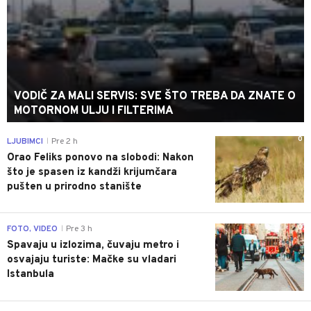
VODIČ ZA MALI SERVIS: SVE ŠTO TREBA DA ZNATE O
MOTORNOM ULJU I FILTERIMA
0
LJUBIMCI
Pre 2 h
|
Orao Feliks ponovo na slobodi: Nakon
što je spasen iz kandži krijumčara
pušten u prirodno stanište
0
FOTO, VIDEO
Pre 3 h
|
Spavaju u izlozima, čuvaju metro i
osvajaju turiste: Mačke su vladari
Istanbula