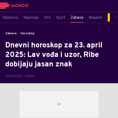
Naslovna
Najnovije
Info
Sport
Zabava
Magazin
M
Zabava
Horoskop
Dnevni horoskop za 23. april
2025: Lav vođa i uzor, Ribe
dobijaju jasan znak
23.04.2025. / 06:00