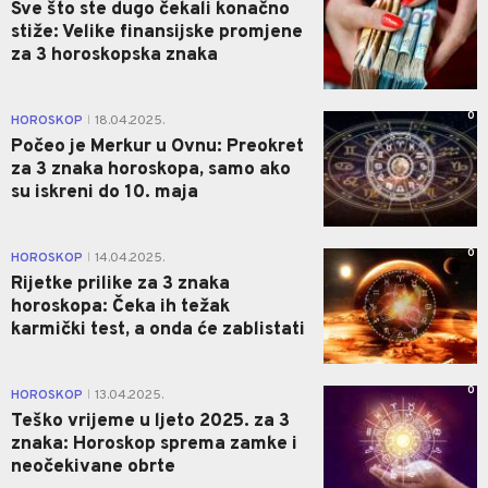
Sve što ste dugo čekali konačno
stiže: Velike finansijske promjene
za 3 horoskopska znaka
0
HOROSKOP
18.04.2025.
|
Počeo je Merkur u Ovnu: Preokret
za 3 znaka horoskopa, samo ako
su iskreni do 10. maja
0
HOROSKOP
14.04.2025.
|
Rijetke prilike za 3 znaka
horoskopa: Čeka ih težak
karmički test, a onda će zablistati
0
HOROSKOP
13.04.2025.
|
Teško vrijeme u ljeto 2025. za 3
znaka: Horoskop sprema zamke i
neočekivane obrte