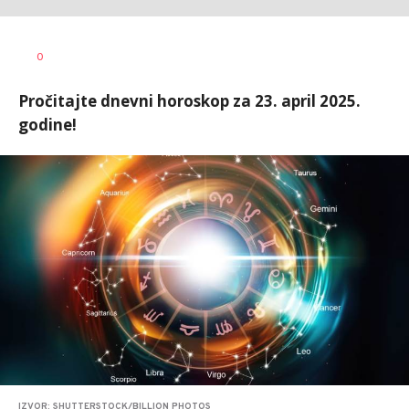
Tamara
AUTOR
0
Veličković
Pročitajte dnevni horoskop za 23. april 2025.
godine!
IZVOR: SHUTTERSTOCK/BILLION PHOTOS