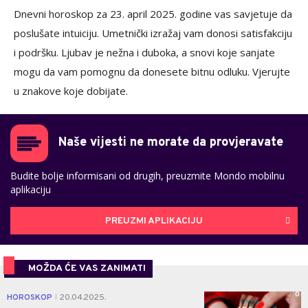
Dnevni horoskop za 23. april 2025. godine vas savjetuje da
poslušate intuiciju. Umetnički izražaj vam donosi satisfakciju
i podršku. Ljubav je nežna i duboka, a snovi koje sanjate
mogu da vam pomognu da donesete bitnu odluku. Vjerujte
u znakove koje dobijate.
Naše vijesti ne morate da provjeravate
Budite bolje informisani od drugih, preuzmite Mondo mobilnu
aplikaciju
PREUZMI APLIKACIJU
MOŽDA ĆE VAS ZANIMATI
0
HOROSKOP
20.04.2025.
|