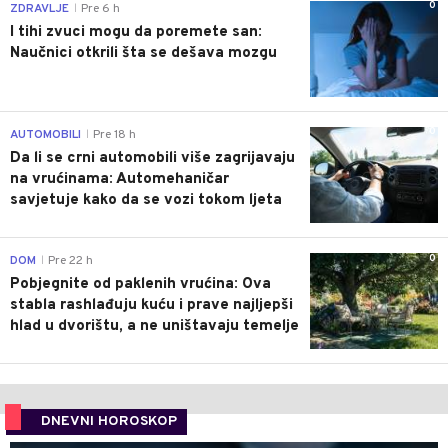
0
ZDRAVLJE
Pre 6 h
|
I tihi zvuci mogu da poremete san:
Naučnici otkrili šta se dešava mozgu
0
AUTOMOBILI
Pre 18 h
|
Da li se crni automobili više zagrijavaju
na vrućinama: Automehaničar
savjetuje kako da se vozi tokom ljeta
0
DOM
Pre 22 h
|
Pobjegnite od paklenih vrućina: Ova
stabla rashlađuju kuću i prave najljepši
hlad u dvorištu, a ne uništavaju temelje
DNEVNI HOROSKOP