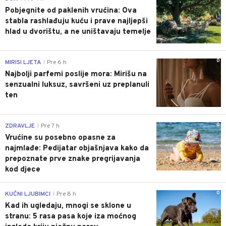
Pobjegnite od paklenih vrućina: Ova
stabla rashlađuju kuću i prave najljepši
hlad u dvorištu, a ne uništavaju temelje
0
MIRISI LJETA
Pre 6 h
|
Najbolji parfemi poslije mora: Mirišu na
senzualni luksuz, savršeni uz preplanuli
ten
0
ZDRAVLJE
Pre 7 h
|
Vrućine su posebno opasne za
najmlađe: Pedijatar objašnjava kako da
prepoznate prve znake pregrijavanja
kod djece
0
KUĆNI LJUBIMCI
Pre 8 h
|
Kad ih ugledaju, mnogi se sklone u
stranu: 5 rasa pasa koje iza moćnog