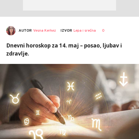
AUTOR
Vesna Kerkez
0
IZVOR
Lepa i srećna
Dnevni horoskop za 14. maj – posao, ljubav i
zdravlje.