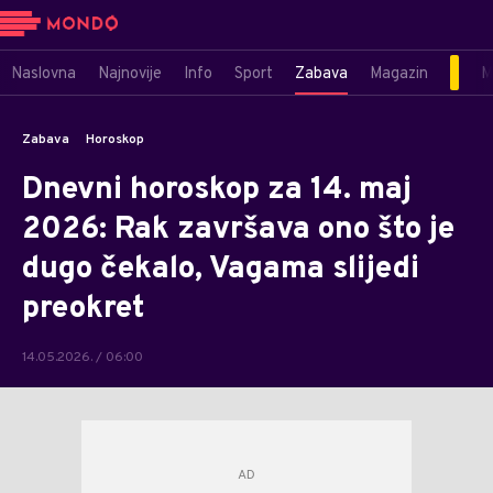
Naslovna
Najnovije
Info
Sport
Zabava
Magazin
M
Zabava
Horoskop
Dnevni horoskop za 14. maj
2026: Rak završava ono što je
dugo čekalo, Vagama slijedi
preokret
14.05.2026. / 06:00