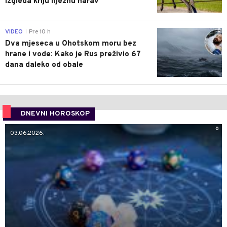
izgleda kriju nježnu narav
0
VIDEO
Pre 10 h
|
Dva mjeseca u Ohotskom moru bez
hrane i vode: Kako je Rus preživio 67
dana daleko od obale
DNEVNI HOROSKOP
0
03.06.2026.