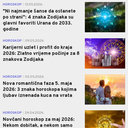
0
HOROSKOP
13.05.2026.
|
"Ni najmanje šanse da ostanete
po strani": 4 znaka Zodijaka su
glavni favoriti Urana do 2033.
godine
0
HOROSKOP
09.05.2026.
|
Karijerni uzlet i profit do kraja
2026: Zlatno vrijeme počinje za 8
znakova Zodijaka
0
HOROSKOP
05.05.2026.
|
Nova romantična faza 5. maja
2026: 3 znaka horoskopa kojima
ljubav iznenada kuca na vrata
0
HOROSKOP
24.04.2026.
|
Novčani horoskop za maj 2026:
Nekom dobitak, a nekom samo