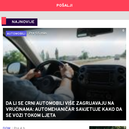
POŠALJI
NAJNOVIJE
0
Pre 55 min
AUTOMOBILI
DA LI SE CRNI AUTOMOBILI VIŠE ZAGRIJAVAJU NA
VRUĆINAMA: AUTOMEHANIČAR SAVJETUJE KAKO DA
SE VOZI TOKOM LJETA
0
DOM
Pre 4 h
|