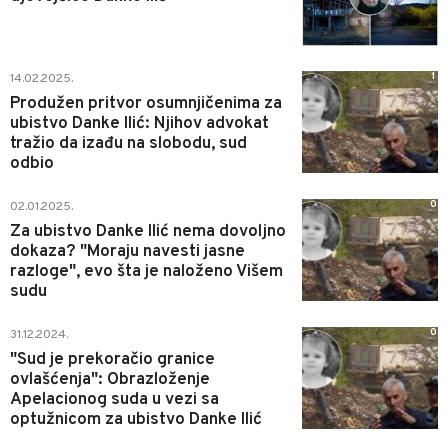
1
14.02.2025.
Produžen pritvor osumnjičenima za
ubistvo Danke Ilić: Njihov advokat
tražio da izađu na slobodu, sud
odbio
0
02.01.2025.
Za ubistvo Danke Ilić nema dovoljno
dokaza? "Moraju navesti jasne
razloge", evo šta je naloženo Višem
sudu
0
31.12.2024.
"Sud je prekoračio granice
ovlašćenja": Obrazloženje
Apelacionog suda u vezi sa
optužnicom za ubistvo Danke Ilić