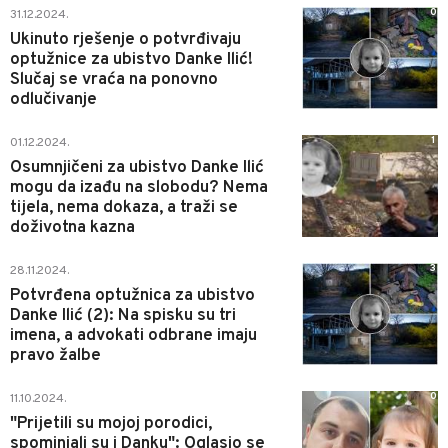
0
31.12.2024.
Ukinuto rješenje o potvrđivaju
optužnice za ubistvo Danke Ilić!
Slučaj se vraća na ponovno
odlučivanje
1
01.12.2024.
Osumnjičeni za ubistvo Danke Ilić
mogu da izađu na slobodu? Nema
tijela, nema dokaza, a traži se
doživotna kazna
3
28.11.2024.
Potvrđena optužnica za ubistvo
Danke Ilić (2): Na spisku su tri
imena, a advokati odbrane imaju
pravo žalbe
0
11.10.2024.
"Prijetili su mojoj porodici,
spominjali su i Danku": Oglasio se