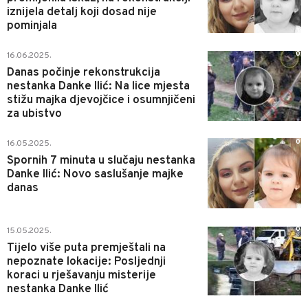
iznijela detalj koji dosad nije
pominjala
0
16.06.2025.
Danas počinje rekonstrukcija
nestanka Danke Ilić: Na lice mjesta
stižu majka djevojčice i osumnjičeni
za ubistvo
0
16.05.2025.
Spornih 7 minuta u slučaju nestanka
Danke Ilić: Novo saslušanje majke
danas
0
15.05.2025.
Tijelo više puta premještali na
nepoznate lokacije: Posljednji
koraci u rješavanju misterije
nestanka Danke Ilić