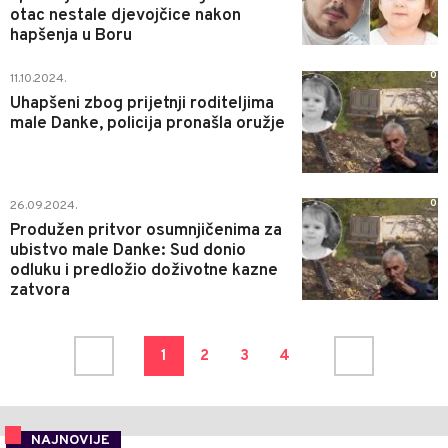
otac nestale djevojčice nakon
hapšenja u Boru
0
11.10.2024.
Uhapšeni zbog prijetnji roditeljima
male Danke, policija pronašla oružje
0
26.09.2024.
Produžen pritvor osumnjičenima za
ubistvo male Danke: Sud donio
odluku i predložio doživotne kazne
zatvora
1
2
3
4
NAJNOVIJE