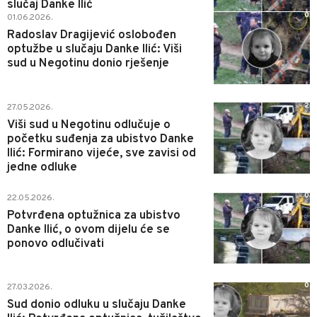
slučaj Danke Ilić
0
01.06.2026.
Radoslav Dragijević oslobođen
optužbe u slučaju Danke Ilić: Viši
sud u Negotinu donio rješenje
2
27.05.2026.
Viši sud u Negotinu odlučuje o
početku suđenja za ubistvo Danke
Ilić: Formirano vijeće, sve zavisi od
jedne odluke
0
22.05.2026.
Potvrđena optužnica za ubistvo
Danke Ilić, o ovom dijelu će se
ponovo odlučivati
0
27.03.2026.
Sud donio odluku u slučaju Danke