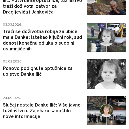
Ilić: Potvrđena optužnica, tužilaštvo
traži doživotni zatvor za
Dragijevića i Jankovića
0
03.03.2026.
Traži se doživotna robija za ubice
male Danke: Istekao ključni rok, sud
donosi konačnu odluku o sudbini
osumnjičenih
1
05.02.2026.
Ponovo podignuta optužnica za
ubistvo Danke Ilić
0
24.12.2025.
Slučaj nestale Danke Ilić: Više javno
tužilaštvo u Zaječaru saopštilo
nove informacije