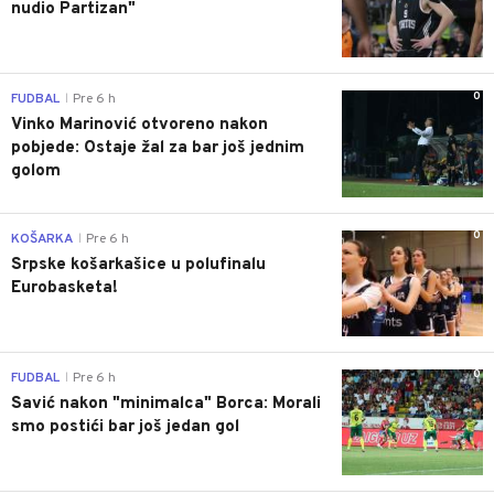
nudio Partizan"
0
FUDBAL
Pre 6 h
|
Vinko Marinović otvoreno nakon
pobjede: Ostaje žal za bar još jednim
golom
0
KOŠARKA
Pre 6 h
|
Srpske košarkašice u polufinalu
Eurobasketa!
0
FUDBAL
Pre 6 h
|
Savić nakon "minimalca" Borca: Morali
smo postići bar još jedan gol