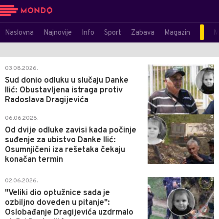
Naslovna
Najnovije
Info
Sport
Zabava
Magazin
M
0
03.08.2026.
Sud donio odluku u slučaju Danke
Ilić: Obustavljena istraga protiv
Radoslava Dragijevića
0
06.06.2026.
Od dvije odluke zavisi kada počinje
suđenje za ubistvo Danke Ilić:
Osumnjičeni iza rešetaka čekaju
konačan termin
0
02.06.2026.
"Veliki dio optužnice sada je
ozbiljno doveden u pitanje":
Oslobađanje Dragijevića uzdrmalo