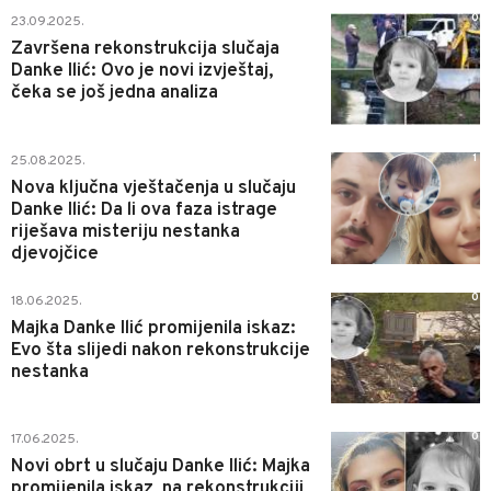
0
23.09.2025.
Završena rekonstrukcija slučaja
Danke Ilić: Ovo je novi izvještaj,
čeka se još jedna analiza
1
25.08.2025.
Nova ključna vještačenja u slučaju
Danke Ilić: Da li ova faza istrage
riješava misteriju nestanka
djevojčice
0
18.06.2025.
Majka Danke Ilić promijenila iskaz:
Evo šta slijedi nakon rekonstrukcije
nestanka
0
17.06.2025.
Novi obrt u slučaju Danke Ilić: Majka
promijenila iskaz, na rekonstrukciji