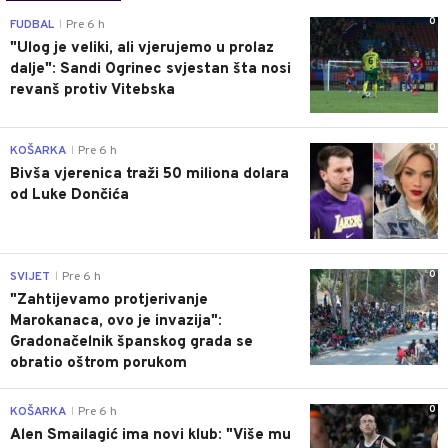
0
FUDBAL
Pre 6 h
|
"Ulog je veliki, ali vjerujemo u prolaz
dalje": Sandi Ogrinec svjestan šta nosi
revanš protiv Vitebska
0
KOŠARKA
Pre 6 h
|
Bivša vjerenica traži 50 miliona dolara
od Luke Dončića
0
SVIJET
Pre 6 h
|
"Zahtijevamo protjerivanje
Marokanaca, ovo je invazija":
Gradonačelnik španskog grada se
obratio oštrom porukom
0
KOŠARKA
Pre 6 h
|
Alen Smailagić ima novi klub: "Više mu