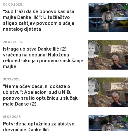
0
06.05.2025.
"Sud traži da se ponovo sasluša
majka Danke Ilić": U tužilaštvo
stigao zahtjev povodom slučaja
nestalog djeteta
0
28.04.2025.
Istraga ubistva Danke Ilić (2)
vraćena na dopunu: Naložena
rekonstrukcija i ponovno saslušanje
majke
0
31.03.2025.
"Nema očevidaca, ni dokaza o
ubistvu": Apelacioni sud u Nišu
ponovo srušio optužnicu u slučaju
male Danke (2)
0
18.02.2025.
Potvrđena optužnica za ubistvo
djevojčice Danke Ilić