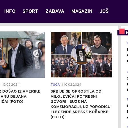
INFO
SPORT
ZABAVA
MAGAZIN
JOŠ
0
0
12.02.2024.
TUGA!
10.02.2024.
|
|
R DOŠAO IZ AMERIKE
SRBIJE SE OPROSTILA OD
RANU DEJANA
MILOJEVIĆA! POTRESNI
IĆA! (FOTO)
GOVORI I SUZE NA
KOMEMORACIJI, UZ PORODICU
I LEGENDE SRPSKE KOŠARKE
(FOTO)