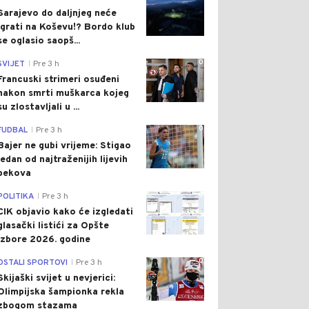
Sarajevo do daljnjeg neće
igrati na Koševu!? Bordo klub
se oglasio saopš...
0
SVIJET
Pre 3 h
|
Francuski strimeri osuđeni
nakon smrti muškarca kojeg
su zlostavljali u ...
0
FUDBAL
Pre 3 h
|
Bajer ne gubi vrijeme: Stigao
jedan od najtraženijih lijevih
bekova
0
POLITIKA
Pre 3 h
|
CIK objavio kako će izgledati
glasački listići za Opšte
izbore 2026. godine
0
OSTALI SPORTOVI
Pre 3 h
|
Skijaški svijet u nevjerici:
Olimpijska šampionka rekla
zbogom stazama