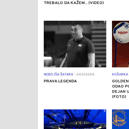
TREBALO DA KAŽEM... (VIDEO)
0
NEBOJŠA ŠATARA
24.01.2024.
KOŠARKA
|
PRAVA LEGENDA
GOLDEN
ODAO PO
DEJAN U
(FOTO)
0