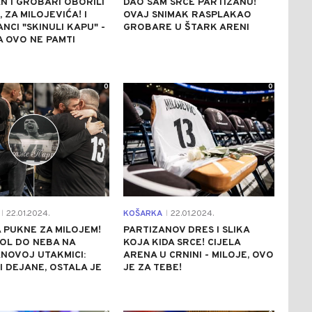
N I GROBARI OBORILI
DAO SAM SRCE PARTIZANU!
 ZA MILOJEVIĆA! I
OVAJ SNIMAK RASPLAKAO
NCI "SKINULI KAPU" -
GROBARE U ŠTARK ARENI
A OVO NE PAMTI
0
0
22.01.2024.
KOŠARKA
22.01.2024.
|
|
 PUKNE ZA MILOJEM!
PARTIZANOV DRES I SLIKA
BOL DO NEBA NA
KOJA KIDA SRCE! CIJELA
NOVOJ UTAKMICI:
ARENA U CRNINI - MILOJE, OVO
SI DEJANE, OSTALA JE
JE ZA TEBE!