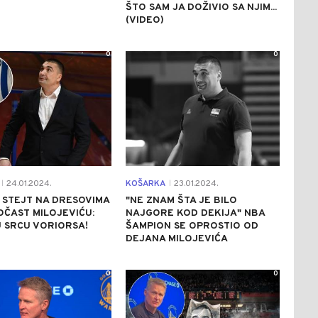
ŠTO SAM JA DOŽIVIO SA NJIM...
(VIDEO)
0
0
24.01.2024.
KOŠARKA
23.01.2024.
|
|
 STEJT NA DRESOVIMA
"NE ZNAM ŠTA JE BILO
ČAST MILOJEVIĆU:
NAJGORE KOD DEKIJA" NBA
 SRCU VORIORSA!
ŠAMPION SE OPROSTIO OD
DEJANA MILOJEVIĆA
0
0