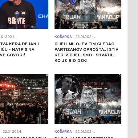
.01.2024.
KOŠARKA
23.01.2024.
|
TIVA KERA DEJANU
CIJELI MILOJEV TIM GLEDAO
IĆU - NATPIS NA
PARTIZANOV OPROŠTAJ! STIV
SVE GOVORI!
KER: VIDJELI SMO I SHVATILI
KO JE BIO DEKI
0
0
22.01.2024.
KOŠARKA
22.01.2024.
|
|