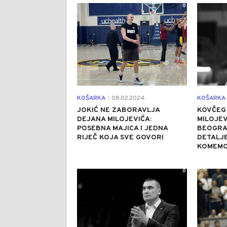
0
KOŠARKA
08.02.2024.
KOŠARKA
|
JOKIĆ NE ZABORAVLJA
KOVČEG 
DEJANA MILOJEVIĆA:
MILOJE
POSEBNA MAJICA I JEDNA
BEOGRA
RIJEČ KOJA SVE GOVORI
DETALJE
KOMEMO
0