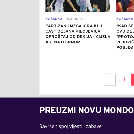
KOŠARKA
21.01.2024.
KOŠARKA
|
PARTIZAN I MEGA IGRAJU U
"KAD SE
ČAST DEJANA MILOJEVIĆA:
OVU DEJ
OPROŠTAJ OD DEKIJA - CIJELA
"PROTO
ARENA U CRNOM
PEJOVIĆ
POBJEĐ
1
PREUZMI NOVU MONDO
Savršen spoj vijesti i zabave.