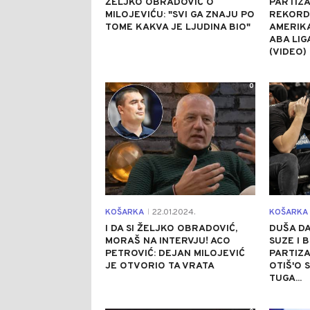
ŽELJKO OBRADOVIĆ O
PARTIZA
MILOJEVIĆU: "SVI GA ZNAJU PO
REKORD,
TOME KAKVA JE LJUDINA BIO"
AMERIKA
ABA LIG
(VIDEO)
0
KOŠARKA
22.01.2024.
KOŠARKA
|
I DA SI ŽELJKO OBRADOVIĆ,
DUŠA DA
MORAŠ NA INTERVJU! ACO
SUZE I 
PETROVIĆ: DEJAN MILOJEVIĆ
PARTIZA
JE OTVORIO TA VRATA
OTIŠ'O 
TUGA...