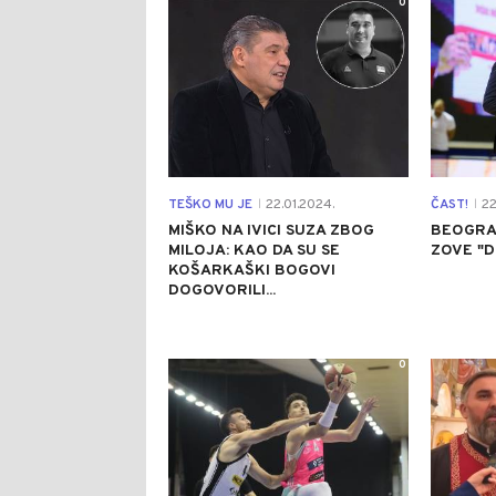
0
TEŠKO MU JE
22.01.2024.
ČAST!
22
|
|
MIŠKO NA IVICI SUZA ZBOG
BEOGRA
MILOJA: KAO DA SU SE
ZOVE "D
KOŠARKAŠKI BOGOVI
DOGOVORILI...
0