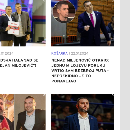
0
0
.01.2024.
KOŠARKA
22.01.2024.
|
DSKA HALA SAD SE
NENAD MILJENOVIĆ OTKRIO:
EJAN MILOJEVIĆ"!
JEDNU MILOJEVU PORUKU
VRTIO SAM BEZBROJ PUTA -
NEPREKIDNO JE TO
PONAVLJAO
0
0