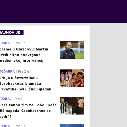
NAJNOVIJE
0
FUDBAL
Pre 2 h
|
Drama u Glazgovu: Martin
O'Nil hitno podvrgnut
medicinskoj intervenciji
0
KOŠARKA
Pre 2 h
|
Srbija u četvrtfinalu
Eurobasketa, blamaža
Hrvatske: Svi u čudu gledali ...
0
FUDBAL
Pre 3 h
|
Partizanov tim za Tobol: Saša
Ilić napada Kazahstance sa
ovih 11
0
FUDBAL
Pre 3 h
|