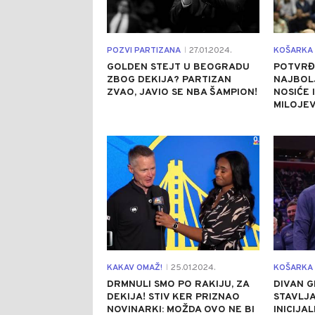
POZVI PARTIZANA
27.01.2024.
KOŠARKA
|
GOLDEN STEJT U BEOGRADU
POTVRĐ
ZBOG DEKIJA? PARTIZAN
NAJBOLJ
ZVAO, JAVIO SE NBA ŠAMPION!
NOSIĆE 
MILOJEV
0
KAKAV OMAŽ!
25.01.2024.
KOŠARKA
|
DRMNULI SMO PO RAKIJU, ZA
DIVAN G
DEKIJA! STIV KER PRIZNAO
STAVLJA
NOVINARKI: MOŽDA OVO NE BI
INICIJA