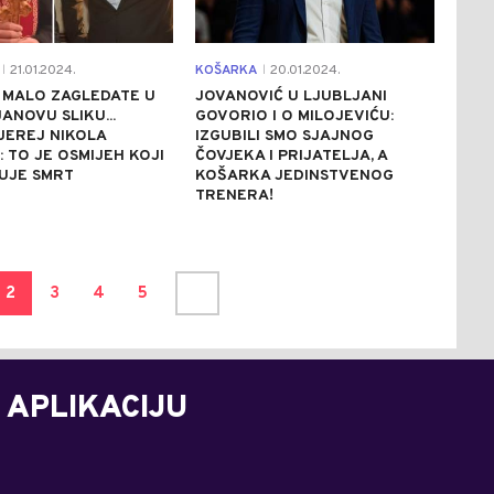
21.01.2024.
KOŠARKA
20.01.2024.
|
|
 MALO ZAGLEDATE U
JOVANOVIĆ U LJUBLJANI
ANOVU SLIKU...
GOVORIO I O MILOJEVIĆU:
JEREJ NIKOLA
IZGUBILI SMO SJAJNOG
: TO JE OSMIJEH KOJI
ČOVJEKA I PRIJATELJA, A
UJE SMRT
KOŠARKA JEDINSTVENOG
TRENERA!
2
3
4
5
 APLIKACIJU