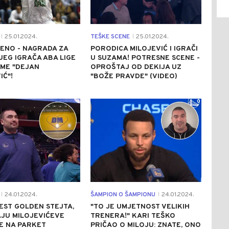
25.01.2024.
TEŠKE SCENE
25.01.2024.
|
|
ENO - NAGRADA ZA
PORODICA MILOJEVIĆ I IGRAČI
EG IGRAČA ABA LIGE
U SUZAMA! POTRESNE SCENE -
IME "DEJAN
OPROŠTAJ OD DEKIJA UZ
IĆ"!
"BOŽE PRAVDE" (VIDEO)
0
0
24.01.2024.
ŠAMPION O ŠAMPIONU
24.01.2024.
|
|
EST GOLDEN STEJTA,
"TO JE UMJETNOST VELIKIH
JU MILOJEVIĆEVE
TRENERA!" KARI TEŠKO
LE NA PARKET
PRIČAO O MILOJU: ZNATE, ONO