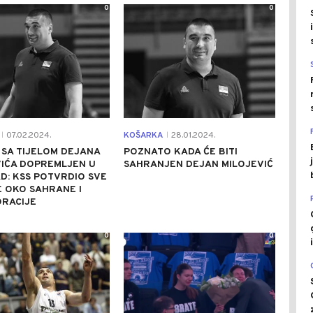
0
0
07.02.2024.
KOŠARKA
28.01.2024.
|
|
SA TIJELOM DEJANA
POZNATO KADA ĆE BITI
VIĆA DOPREMLJEN U
SAHRANJEN DEJAN MILOJEVIĆ
D: KSS POTVRDIO SVE
 OKO SAHRANE I
RACIJE
0
0