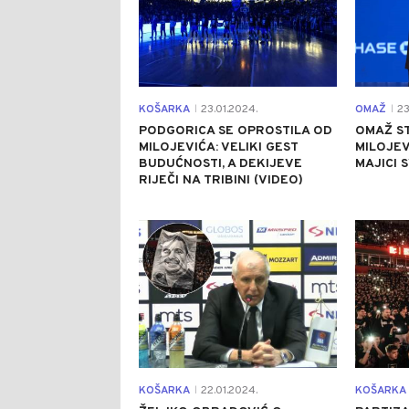
KOŠARKA
23.01.2024.
OMAŽ
23
|
|
PODGORICA SE OPROSTILA OD
OMAŽ S
MILOJEVIĆA: VELIKI GEST
MILOJEV
BUDUĆNOSTI, A DEKIJEVE
MAJICI 
RIJEČI NA TRIBINI (VIDEO)
0
KOŠARKA
22.01.2024.
KOŠARKA
|