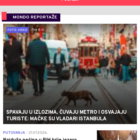
MONDO REPORTAŽE
0
Pre 8 h
FOTO, VIDEO
SPAVAJU U IZLOZIMA, ČUVAJU METRO I OSVAJAJU
TURISTE: MAČKE SU VLADARI ISTANBULA
0
PUTOVANJA
21.07.2026.
|