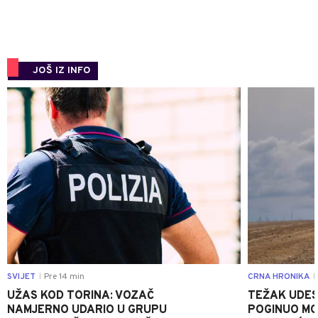
JOŠ IZ INFO
0
SVIJET
Pre 14 min
CRNA HRONIKA
|
|
UŽAS KOD TORINA: VOZAČ
TEŽAK UDES
NAMJERNO UDARIO U GRUPU
POGINUO MO