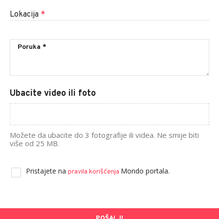
Lokacija
*
Ubacite video ili foto
Možete da ubacite do 3 fotografije ili videa. Ne smije biti
više od 25 MB.
Pristajete na
Mondo portala.
pravila korišćenja
POŠALJI