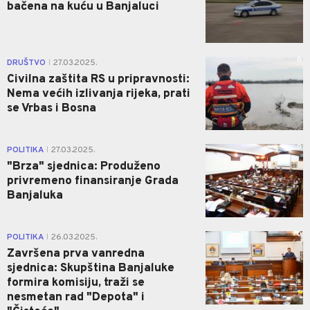
bačena na kuću u Banjaluci
0
DRUŠTVO
27.03.2025.
|
Civilna zaštita RS u pripravnosti:
Nema većih izlivanja rijeka, prati
se Vrbas i Bosna
0
POLITIKA
27.03.2025.
|
"Brza" sjednica: Produženo
privremeno finansiranje Grada
Banjaluka
0
POLITIKA
26.03.2025.
|
Završena prva vanredna
sjednica: Skupština Banjaluke
formira komisiju, traži se
nesmetan rad "Depota" i