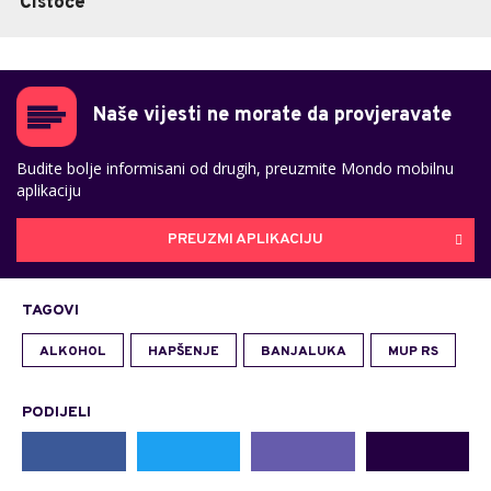
"Čistoće"
Naše vijesti ne morate da provjeravate
Budite bolje informisani od drugih, preuzmite Mondo mobilnu
aplikaciju
PREUZMI APLIKACIJU
TAGOVI
ALKOHOL
HAPŠENJE
BANJALUKA
MUP RS
PODIJELI