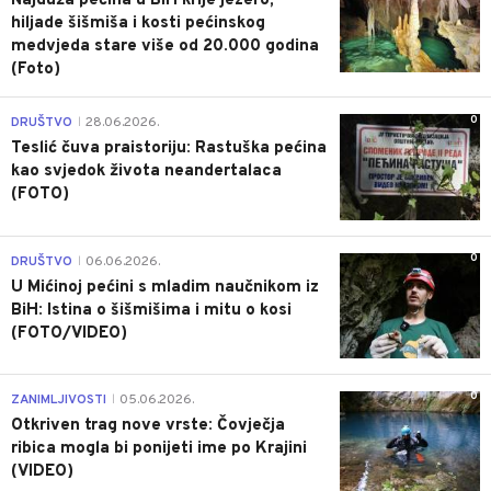
Najduža pećina u BiH krije jezero,
hiljade šišmiša i kosti pećinskog
medvjeda stare više od 20.000 godina
(Foto)
0
DRUŠTVO
28.06.2026.
|
Teslić čuva praistoriju: Rastuška pećina
kao svjedok života neandertalaca
(FOTO)
0
DRUŠTVO
06.06.2026.
|
U Mićinoj pećini s mladim naučnikom iz
BiH: Istina o šišmišima i mitu o kosi
(FOTO/VIDEO)
0
ZANIMLJIVOSTI
05.06.2026.
|
Otkriven trag nove vrste: Čovječja
ribica mogla bi ponijeti ime po Krajini
(VIDEO)