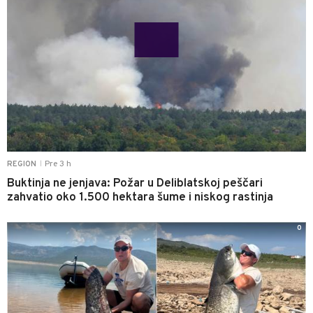
Pre 3 h
REGION
|
Buktinja ne jenjava: Požar u Deliblatskoj peščari
zahvatio oko 1.500 hektara šume i niskog rastinja
0