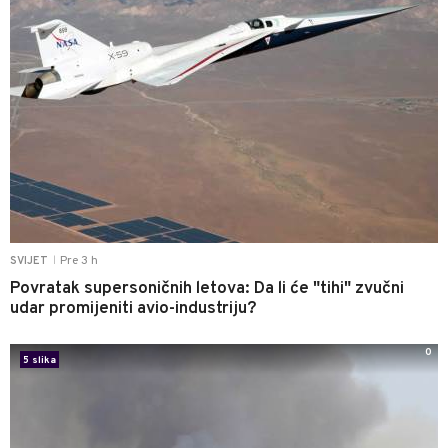
Pre 3 h
SVIJET
|
Povratak supersoničnih letova: Da li će "tihi" zvučni
udar promijeniti avio-industriju?
0
5 slika