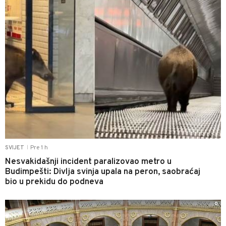
Pre 1 h
SVIJET
|
Nesvakidašnji incident paralizovao metro u
Budimpešti: Divlja svinja upala na peron, saobraćaj
bio u prekidu do podneva
0