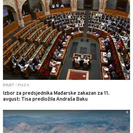
Pre 2 h
SVIJET
|
Izbor za predsjednika Mađarske zakazan za 11.
avgust: Tisa predložila Andraša Baku
0