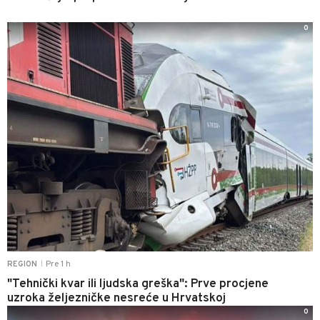
0
Pre 1 h
REGION
|
"Tehnički kvar ili ljudska greška": Prve procjene
uzroka željezničke nesreće u Hrvatskoj
0