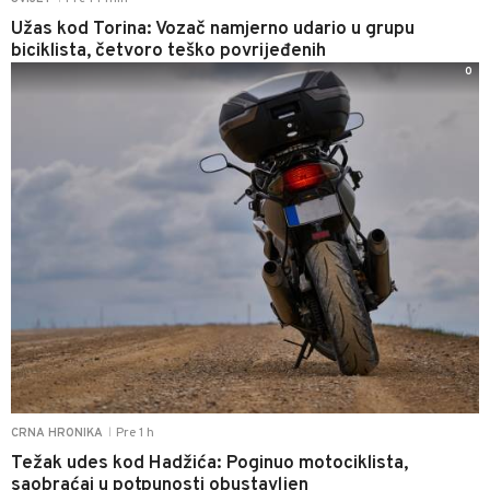
Užas kod Torina: Vozač namjerno udario u grupu
biciklista, četvoro teško povrijeđenih
0
Pre 1 h
CRNA HRONIKA
|
Težak udes kod Hadžića: Poginuo motociklista,
saobraćaj u potpunosti obustavljen