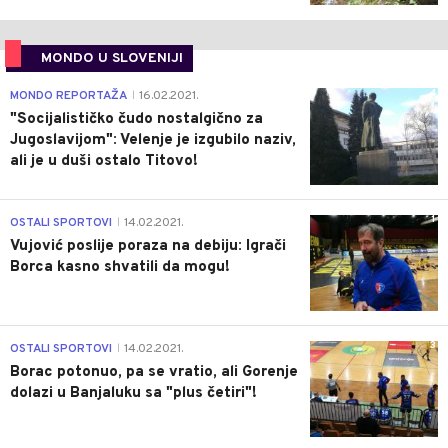
MONDO U SLOVENIJI
4
MONDO REPORTAŽA
16.02.2021.
|
"Socijalističko čudo nostalgično za
Jugoslavijom": Velenje je izgubilo naziv,
ali je u duši ostalo Titovo!
1
OSTALI SPORTOVI
14.02.2021.
|
Vujović poslije poraza na debiju: Igrači
Borca kasno shvatili da mogu!
3
OSTALI SPORTOVI
14.02.2021.
|
Borac potonuo, pa se vratio, ali Gorenje
dolazi u Banjaluku sa "plus četiri"!