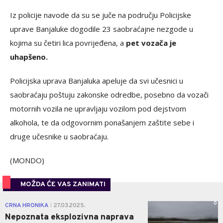
Iz policije navode da su se juče na području Policijske
uprave Banjaluke dogodile 23 saobraćajne nezgode u
kojima su četiri lica povrijeđena, a
pet vozača je
uhapšeno.
Policijska uprava Banjaluka apeluje da svi učesnici u
saobraćaju poštuju zakonske odredbe, posebno da vozači
motornih vozila ne upravljaju vozilom pod dejstvom
alkohola, te da odgovornim ponašanjem zaštite sebe i
druge učesnike u saobraćaju.
(MONDO)
MOŽDA ĆE VAS ZANIMATI
0
CRNA HRONIKA
27.03.2025.
|
Nepoznata eksplozivna naprava