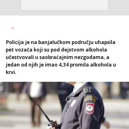
Nikolina
AUTOR
0
Damjanić
Policija je na banjalučkom području uhapsila
pet vozača koji su pod dejstvom alkohola
učestvovali u saobraćajnim nezgodama, a
jedan od njih je imao 4,34 promila alkohola u
krvi.