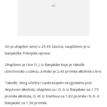
On je uhapšen sinoć u 23.45 časova, saopšteno je iz
banjalučke Policijske uprave.
Uhapšeno je i lice D. J. iz Banjaluke koje je takođe
učestvovalo u udesu, a imalo je 2,43 promila alkohola u krvi.
Takođe, zbog učešća i saobraćajnim nezgodama pod
dejstvom alkohola, uhapšeni su i D. A. iz Banjaluke sa 1,75
promila alkohola, G. M. iz Kneževa sa 1,82 promila i N. K. iz
Banjaluke sa 1,56 promila.