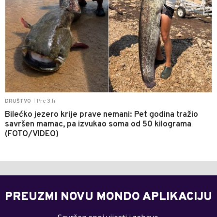
Pre 3 h
DRUŠTVO
|
Bilećko jezero krije prave nemani: Pet godina tražio
savršen mamac, pa izvukao soma od 50 kilograma
(FOTO/VIDEO)
PREUZMI NOVU MONDO APLIKACIJU