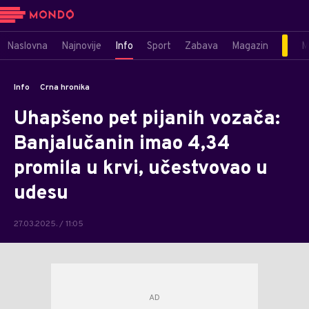
Naslovna
Najnovije
Info
Sport
Zabava
Magazin
M
Info
Crna hronika
Uhapšeno pet pijanih vozača:
Banjalučanin imao 4,34
promila u krvi, učestvovao u
udesu
27.03.2025. / 11:05