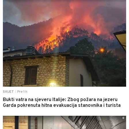
Pre 1 h
SVIJET
|
Bukti vatra na sjeveru Italije: Zbog požara na jezeru
Garda pokrenuta hitna evakuacija stanovnika i turista
0