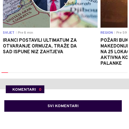
SVIJET
Pre 8 min
REGION
Pre 59 
|
|
IRANCI POSTAVILI ULTIMATUM ZA
POŽARI BUK
OTVARANJE ORMUZA, TRAŽE DA
MAKEDONIJE
SAD ISPUNE NIZ ZAHTJEVA
NA 25 LOKAC
AKTIVNA KOD
PALANKE
KOMENTARI
0
SVI KOMENTARI