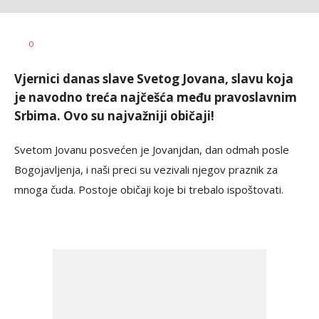
Bojana
AUTOR
Zimonjić
0
Jelisavac
Vjernici danas slave Svetog Jovana, slavu koja
je navodno treća najčešća među pravoslavnim
Srbima. Ovo su najvažniji običaji!
Svetom Jovanu posvećen je Jovanjdan, dan odmah posle
Bogojavljenja, i naši preci su vezivali njegov praznik za
mnoga čuda. Postoje običaji koje bi trebalo ispoštovati.