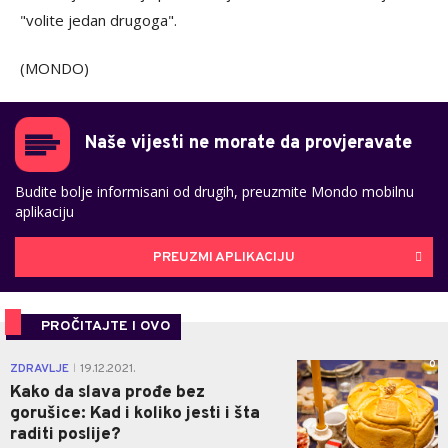
"volite jedan drugoga".
(MONDO)
Naše vijesti ne morate da provjeravate
Budite bolje informisani od drugih, preuzmite Mondo mobilnu
aplikaciju
PREUZMI APLIKACIJU
PROČITAJTE I OVO
0
ZDRAVLJE
19.12.2021.
|
Kako da slava prođe bez
gorušice: Kad i koliko jesti i šta
raditi poslije?