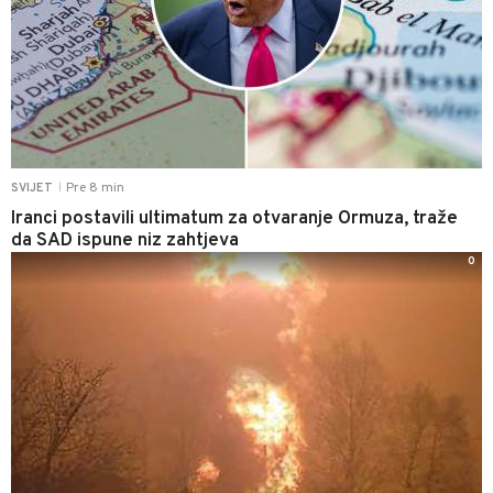
Pre 8 min
SVIJET
|
Iranci postavili ultimatum za otvaranje Ormuza, traže
da SAD ispune niz zahtjeva
0