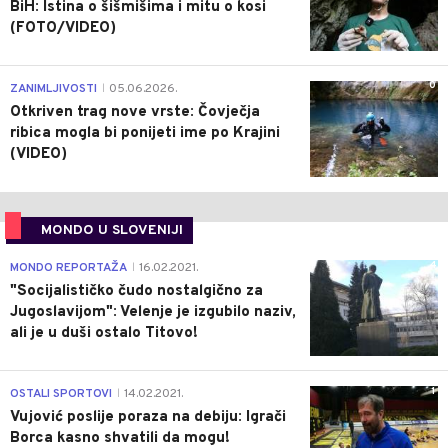
BiH: Istina o šišmišima i mitu o kosi
(FOTO/VIDEO)
0
ZANIMLJIVOSTI
05.06.2026.
|
Otkriven trag nove vrste: Čovječja
ribica mogla bi ponijeti ime po Krajini
(VIDEO)
MONDO U SLOVENIJI
4
MONDO REPORTAŽA
16.02.2021.
|
"Socijalističko čudo nostalgično za
Jugoslavijom": Velenje je izgubilo naziv,
ali je u duši ostalo Titovo!
1
OSTALI SPORTOVI
14.02.2021.
|
Vujović poslije poraza na debiju: Igrači
Borca kasno shvatili da mogu!