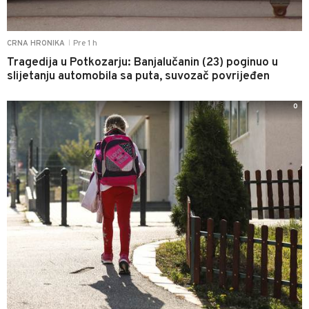
Pre 1 h
CRNA HRONIKA
|
Tragedija u Potkozarju: Banjalučanin (23) poginuo u
slijetanju automobila sa puta, suvozač povrijeđen
0