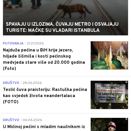
SPAVAJU U IZLOZIMA, ČUVAJU METRO I OSVAJAJU
TURISTE: MAČKE SU VLADARI ISTANBULA
0
PUTOVANJA
21.07.2026.
|
Najduža pećina u BiH krije jezero,
hiljade šišmiša i kosti pećinskog
medvjeda stare više od 20.000 godina
(Foto)
0
DRUŠTVO
28.06.2026.
|
Teslić čuva praistoriju: Rastuška pećina
kao svjedok života neandertalaca
(FOTO)
0
DRUŠTVO
06.06.2026.
|
U Mićinoj pećini s mladim naučnikom iz