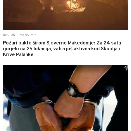
Pre 59 min
REGION
|
Požari bukte širom Sjeverne Makedonije: Za 24 sata
gorjelo na 25 lokacija, vatra još aktivna kod Skoplja i
Krive Palanke
0