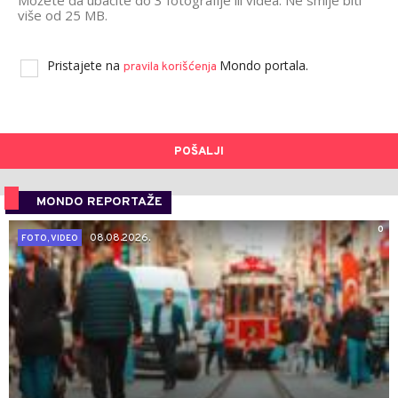
Možete da ubacite do 3 fotografije ili videa. Ne smije biti
više od 25 MB.
Pristajete na
Mondo portala.
pravila korišćenja
POŠALJI
MONDO REPORTAŽE
0
08.08.2026.
FOTO, VIDEO