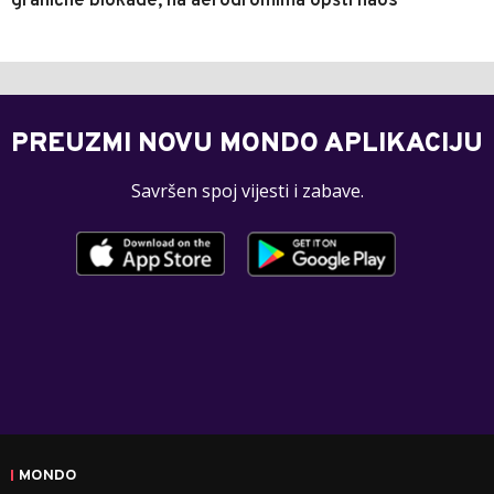
granične blokade, na aerodromima opšti haos
PREUZMI NOVU MONDO APLIKACIJU
Savršen spoj vijesti i zabave.
MONDO