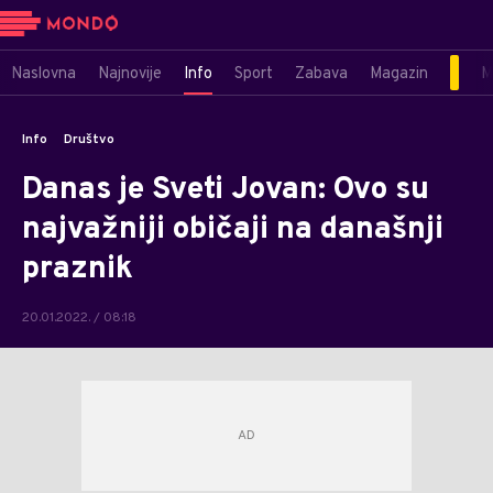
Naslovna
Najnovije
Info
Sport
Zabava
Magazin
M
Info
Društvo
Danas je Sveti Jovan: Ovo su
najvažniji običaji na današnji
praznik
20.01.2022. / 08:18