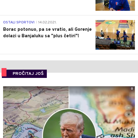
3
OSTALI SPORTOVI
14.02.2021.
|
Borac potonuo, pa se vratio, ali Gorenje
dolazi u Banjaluku sa "plus četiri"!
PROČITAJ JOŠ
0