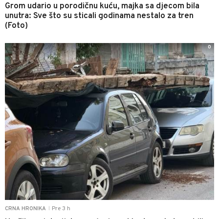
Grom udario u porodičnu kuću, majka sa djecom bila
unutra: Sve što su sticali godinama nestalo za tren
(Foto)
0
Pre 3 h
CRNA HRONIKA
|