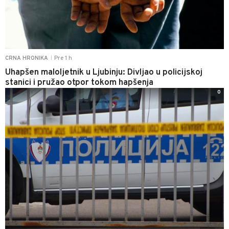
Pre 1 h
CRNA HRONIKA
|
Uhapšen maloljetnik u Ljubinju: Divljao u policijskoj
stanici i pružao otpor tokom hapšenja
0