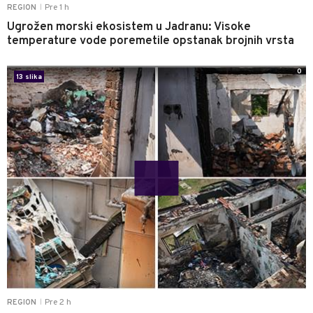
Pre 1 h
REGION
|
Ugrožen morski ekosistem u Jadranu: Visoke
temperature vode poremetile opstanak brojnih vrsta
0
13 slika
Pre 2 h
REGION
|