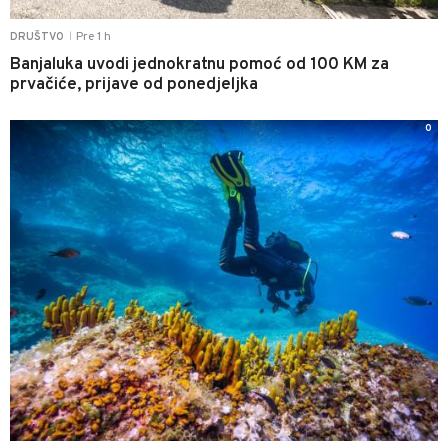
Pre 1 h
DRUŠTVO
|
Banjaluka uvodi jednokratnu pomoć od 100 KM za
prvačiće, prijave od ponedjeljka
0