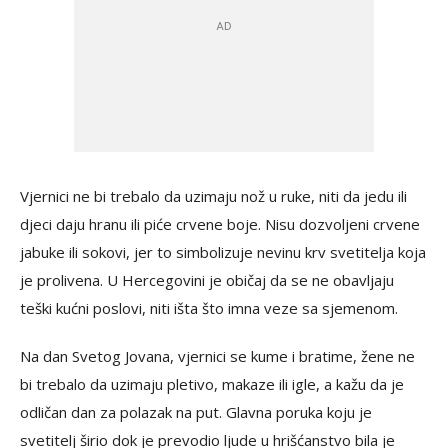
Vjernici ne bi trebalo da uzimaju nož u ruke, niti da jedu ili
djeci daju hranu ili piće crvene boje. Nisu dozvoljeni crvene
jabuke ili sokovi, jer to simbolizuje nevinu krv svetitelja koja
je prolivena. U Hercegovini je običaj da se ne obavljaju
teški kućni poslovi, niti išta što imna veze sa sjemenom.
Na dan Svetog Jovana, vjernici se kume i bratime, žene ne
bi trebalo da uzimaju pletivo, makaze ili igle, a kažu da je
odličan dan za polazak na put. Glavna poruka koju je
svetitelj širio dok je prevodio ljude u hrišćanstvo bila je