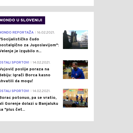
MONDO U SLOVENIJI
4
MONDO REPORTAŽA
16.02.2021.
|
"Socijalističko čudo
nostalgično za Jugoslavijom":
Velenje je izgubilo n...
1
OSTALI SPORTOVI
14.02.2021.
|
Vujović poslije poraza na
debiju: Igrači Borca kasno
shvatili da mogu!
3
OSTALI SPORTOVI
14.02.2021.
|
Borac potonuo, pa se vratio,
ali Gorenje dolazi u Banjaluku
sa "plus čet...