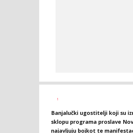
Nikolina
AUTOR
1
Damjanić
Banjalučki ugostitelji koji su i
sklopu programa proslave Nov
najavljuju bojkot te manifesta