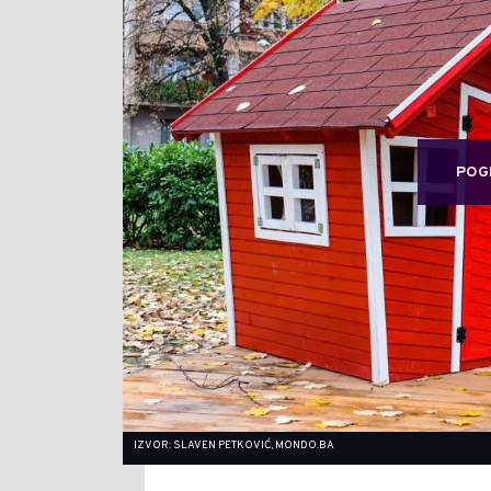
POG
IZVOR: SLAVEN PETKOVIĆ, MONDO.BA