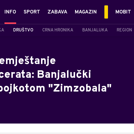
INFO
SPORT
ZABAVA
MAGAZIN
MOBIT
KA
DRUŠTVO
CRNA HRONIKA
BANJALUKA
REGION
remještanje
cerata: Banjalučki
e bojkotom "Zimzobala"