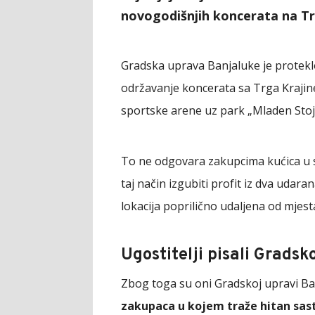
novogodišnjih koncerata na Tr
Gradska uprava Banjaluke je protekl
održavanje koncerata sa Trga Krajine
sportske arene uz park „Mladen Stoj
To ne odgovara zakupcima kućica u s
taj način izgubiti profit iz dva udar
lokacija poprilično udaljena od mjest
Ugostitelji pisali Grads
Zbog toga su oni Gradskoj upravi Ban
zakupaca u kojem traže hitan sa