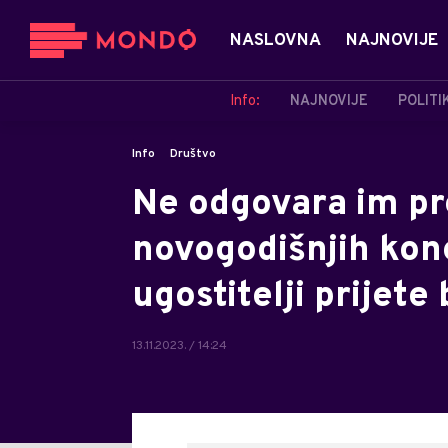
NASLOVNA
NAJNOVIJE
Info:
NAJNOVIJE
POLITI
Info
Društvo
Ne odgovara im p
novogodišnjih kon
ugostitelji prijet
13.11.2023. / 14:24