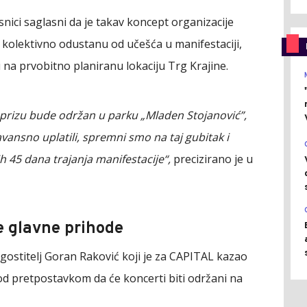
nici saglasni da je takav koncept organizacije
da kolektivno odustanu od učešća u manifestaciji,
 na prvobitno planiranu lokaciju Trg Krajine.
eprizu bude održan u parku „Mladen Stojanović”,
vansno uplatili, spremni smo na taj gubitak i
ih 45 dana trajanja manifestacije“,
precizirano je u
e glavne prihode
gostitelj Goran Raković koji je za CAPITAL kazao
 pod pretpostavkom da će koncerti biti održani na