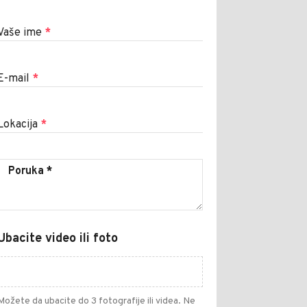
Vaše ime
*
E-mail
*
Lokacija
*
Ubacite video ili foto
Možete da ubacite do 3 fotografije ili videa. Ne