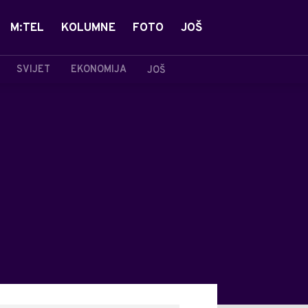
M:TEL
KOLUMNE
FOTO
JOŠ
SVIJET
EKONOMIJA
JOŠ