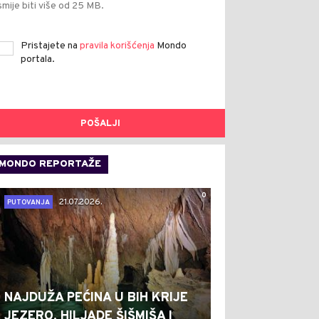
smije biti više od 25 MB.
Pristajete na
pravila korišćenja
Mondo
portala.
POŠALJI
MONDO REPORTAŽE
0
21.07.2026.
PUTOVANJA
NAJDUŽA PEĆINA U BIH KRIJE
JEZERO, HILJADE ŠIŠMIŠA I