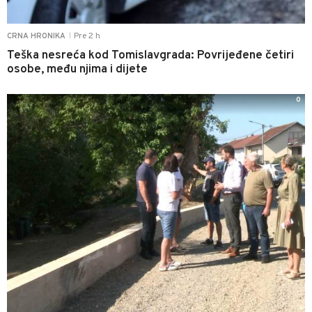
Pre 2 h
CRNA HRONIKA
|
Teška nesreća kod Tomislavgrada: Povrijeđene četiri
osobe, među njima i dijete
0