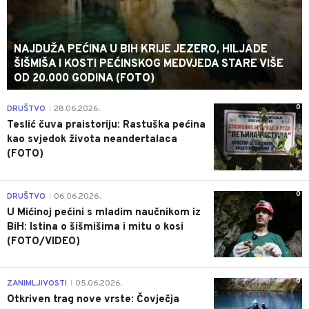
NAJDUŽA PEĆINA U BIH KRIJE JEZERO, HILJADE
ŠIŠMIŠA I KOSTI PEĆINSKOG MEDVJEDA STARE VIŠE
OD 20.000 GODINA (FOTO)
0
DRUŠTVO
28.06.2026.
|
Teslić čuva praistoriju: Rastuška pećina
kao svjedok života neandertalaca
(FOTO)
0
DRUŠTVO
06.06.2026.
|
U Mićinoj pećini s mladim naučnikom iz
BiH: Istina o šišmišima i mitu o kosi
(FOTO/VIDEO)
0
ZANIMLJIVOSTI
05.06.2026.
|
Otkriven trag nove vrste: Čovječja