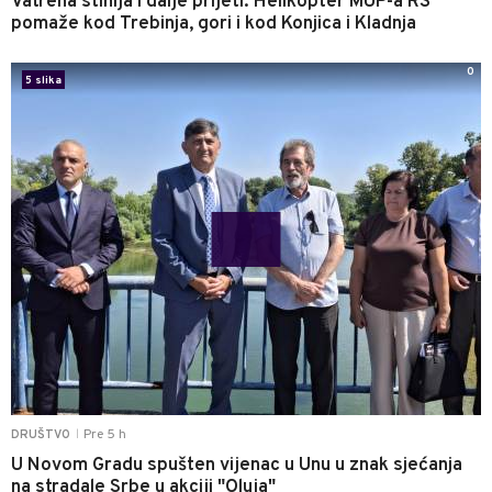
Vatrena stihija i dalje prijeti: Helikopter MUP-a RS
pomaže kod Trebinja, gori i kod Konjica i Kladnja
0
5 slika
Pre 5 h
DRUŠTVO
|
U Novom Gradu spušten vijenac u Unu u znak sjećanja
na stradale Srbe u akciji "Oluja"