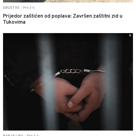
Pre 3 h
DRUŠTVO
|
Prijedor zaštićen od poplava: Završen zaštitni zid u
Tukovima
0
|