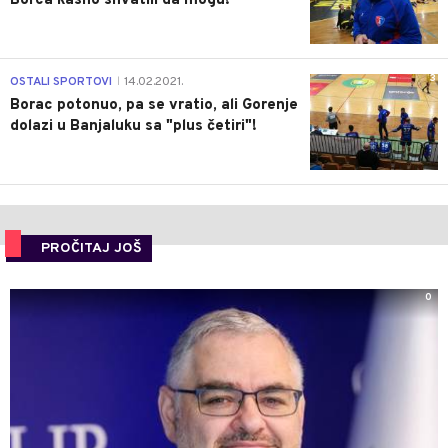
Borca kasno shvatili da mogu!
3
OSTALI SPORTOVI
14.02.2021.
|
Borac potonuo, pa se vratio, ali Gorenje
dolazi u Banjaluku sa "plus četiri"!
PROČITAJ JOŠ
0