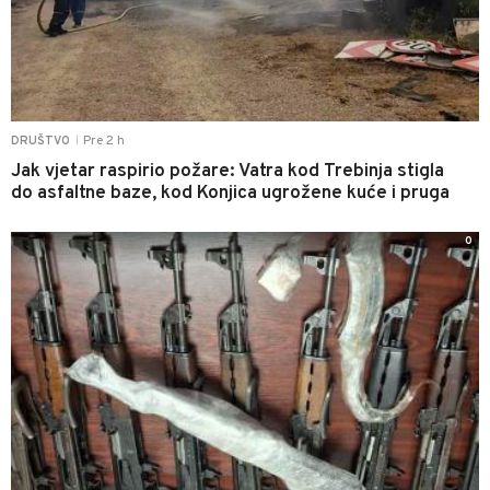
Pre 2 h
DRUŠTVO
|
Jak vjetar raspirio požare: Vatra kod Trebinja stigla
do asfaltne baze, kod Konjica ugrožene kuće i pruga
0