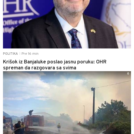
Pre 16 min
POLITIKA
|
Krišok iz Banjaluke poslao jasnu poruku: OHR
spreman da razgovara sa svima
0