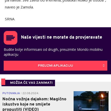
pa naviše. Sve zavisi od vremena, polaska i koliko je osoba",
naveo je Zamola.
SRNA
Naše vijesti ne morate da provjeravate
Budite bolje informisani od drugih, preuzmite Mondo mobilnu
aplikaciju
PREUZMI APLIKACIJU
MOŽDA ĆE VAS ZANIMATI
0
PUTOVANJA
22.08.2024.
|
Noćna vožnja dajakom: Magično
iskustvo koje ne smijete
propustiti (VIDEO)