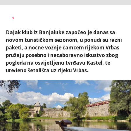
Dušan
AUTOR
0
Volaš
Dajak klub iz Banjaluke započeo je danas sa
novom turističkom sezonom, u ponudi su razni
paketi, a noćne vožnje čamcem rijekom Vrbas
pružaju posebno i nezaboravno iskustvo zbog
pogleda na osvijetljenu tvrđavu Kastel, te
uređeno šetališta uz rijeku Vrbas.