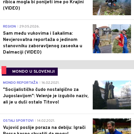
ribica mogla bi ponijeti ime po Krajini
(VIDEO)
0
REGION
29.05.2026.
|
Sam među vukovima i šakalima:
Nevjerovatna reportaža o jedinom
stanovniku zaboravljenog zaseoka u
Dalmaciji (VIDEO)
MONDO U SLOVENIJI
4
MONDO REPORTAŽA
16.02.2021.
|
"Socijalističko čudo nostalgično za
Jugoslavijom": Velenje je izgubilo naziv,
ali je u duši ostalo Titovo!
1
OSTALI SPORTOVI
14.02.2021.
|
Vujović poslije poraza na debiju: Igrači