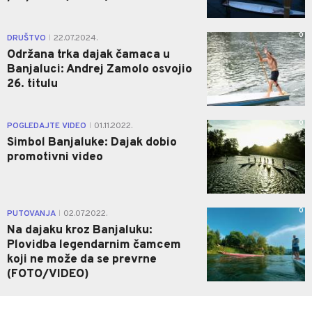
0
DRUŠTVO
22.07.2024.
|
Održana trka dajak čamaca u
Banjaluci: Andrej Zamolo osvojio
26. titulu
0
POGLEDAJTE VIDEO
01.11.2022.
|
Simbol Banjaluke: Dajak dobio
promotivni video
0
PUTOVANJA
02.07.2022.
|
Na dajaku kroz Banjaluku:
Plovidba legendarnim čamcem
koji ne može da se prevrne
(FOTO/VIDEO)