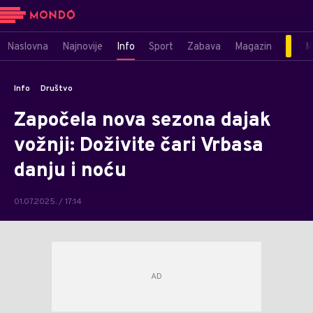
Naslovna
Najnovije
Info
Sport
Zabava
Magazin
M
Info
Društvo
Započela nova sezona dajak
vožnji: Doživite čari Vrbasa
danju i noću
01.07.2025. / 17:14