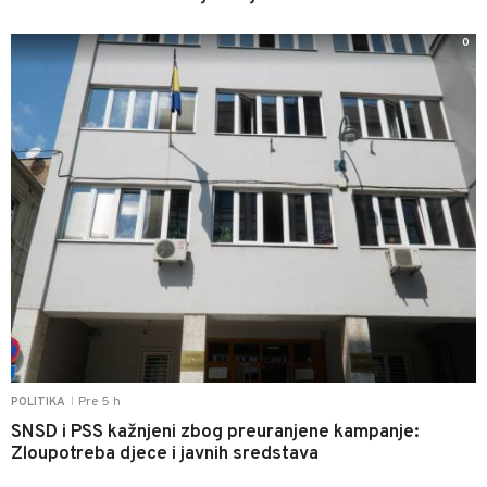
0
Pre 5 h
POLITIKA
|
SNSD i PSS kažnjeni zbog preuranjene kampanje:
Zloupotreba djece i javnih sredstava