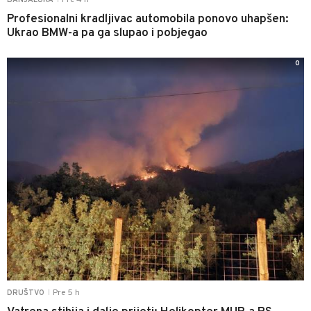
Pre 4 h
BANJALUKA
Profesionalni kradljivac automobila ponovo uhapšen:
Ukrao BMW-a pa ga slupao i pobjegao
0
Pre 5 h
DRUŠTVO
|