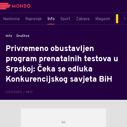
Naslovna
Najnovije
Info
Sport
Zabava
Magazin
M
Info
Društvo
Privremeno obustavljen
program prenatalnih testova u
Srpskoj: Čeka se odluka
Konkurencijskog savjeta BiH
03.11.2025. / 14:17