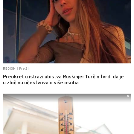
Pre 2 h
REGION
|
Preokret u istrazi ubistva Ruskinje: Turčin tvrdi da je
u zločinu učestvovalo više osoba
0