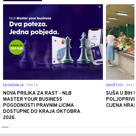
0
EKONOMIJA
Pre 1 h
DRUŠTVO
Pre 1 
|
|
NOVA PRILIKA ZA RAST - NLB
SUŠA U BIH 
MASTER YOUR BUSINESS
POLJOPRIVR
POGODNOSTI PRAVNIM LICIMA
CIJENA HRA
DOSTUPNE DO KRAJA OKTOBRA
2026.