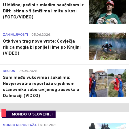
U Mićinoj pećini s mladim naučnikom iz
BiH: Istina o šišmišima i mitu o kosi
(FOTO/VIDEO)
0
ZANIMLJIVOSTI
05.06.2026.
|
Otkriven trag nove vrste: Čovječja
ribica mogla bi ponijeti ime po Krajini
(VIDEO)
0
REGION
29.05.2026.
|
Sam među vukovima i šakalima:
Nevjerovatna reportaža o jedinom
stanovniku zaboravljenog zaseoka u
Dalmaciji (VIDEO)
MONDO U SLOVENIJI
4
MONDO REPORTAŽA
16.02.2021.
|