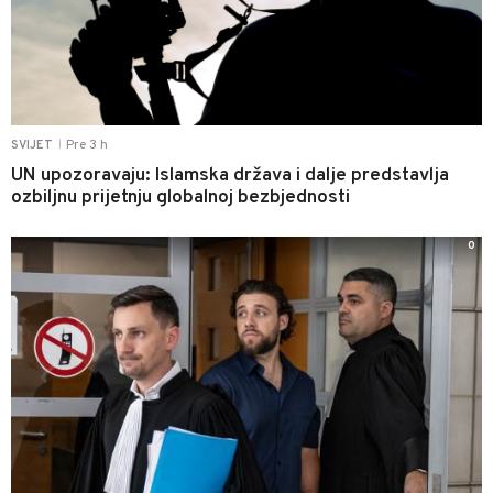
Pre 3 h
SVIJET
|
UN upozoravaju: Islamska država i dalje predstavlja
ozbiljnu prijetnju globalnoj bezbjednosti
0