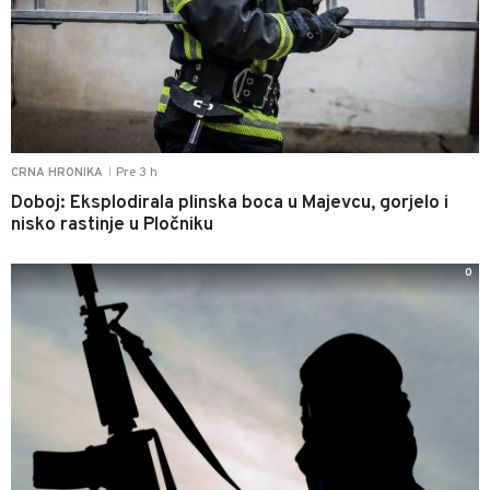
Pre 3 h
CRNA HRONIKA
|
Doboj: Eksplodirala plinska boca u Majevcu, gorjelo i
nisko rastinje u Pločniku
0