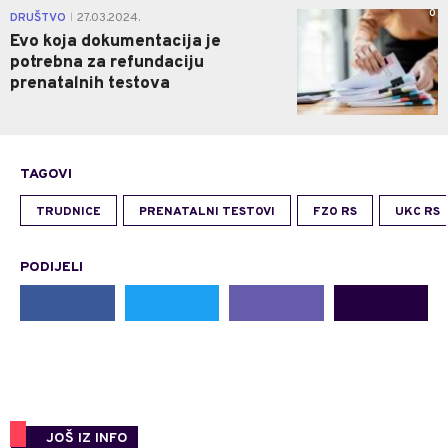
0
DRUŠTVO
27.03.2024.
|
Evo koja dokumentacija je
potrebna za refundaciju
prenatalnih testova
TAGOVI
TRUDNICE
PRENATALNI TESTOVI
FZO RS
UKC RS
PODIJELI
JOŠ IZ INFO