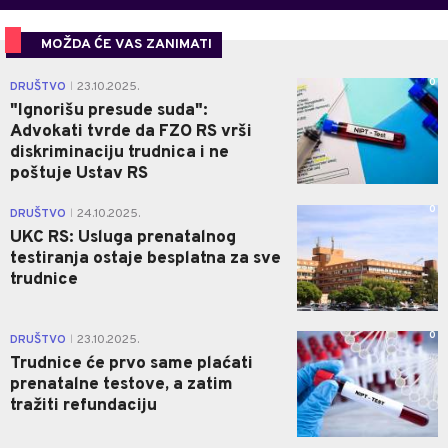
MOŽDA ĆE VAS ZANIMATI
0
DRUŠTVO
23.10.2025.
|
"Ignorišu presude suda":
Advokati tvrde da FZO RS vrši
diskriminaciju trudnica i ne
poštuje Ustav RS
0
DRUŠTVO
24.10.2025.
|
UKC RS: Usluga prenatalnog
testiranja ostaje besplatna za sve
trudnice
0
DRUŠTVO
23.10.2025.
|
Trudnice će prvo same plaćati
prenatalne testove, a zatim
tražiti refundaciju