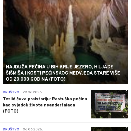
NAJDUŽA PEĆINA U BIH KRIJE JEZERO, HILJADE
ŠIŠMIŠA I KOSTI PEĆINSKOG MEDVJEDA STARE VIŠE
OD 20.000 GODINA (FOTO)
0
DRUŠTVO
28.06.2026.
|
Teslić čuva praistoriju: Rastuška pećina
kao svjedok života neandertalaca
(FOTO)
0
DRUŠTVO
06.06.2026.
|