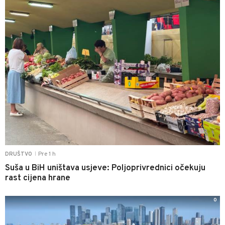
Pre 1 h
DRUŠTVO
|
Suša u BiH uništava usjeve: Poljoprivrednici očekuju
rast cijena hrane
0