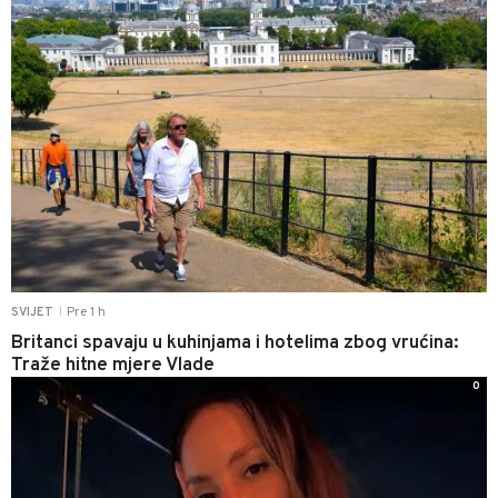
Pre 1 h
SVIJET
|
Britanci spavaju u kuhinjama i hotelima zbog vrućina:
Traže hitne mjere Vlade
0