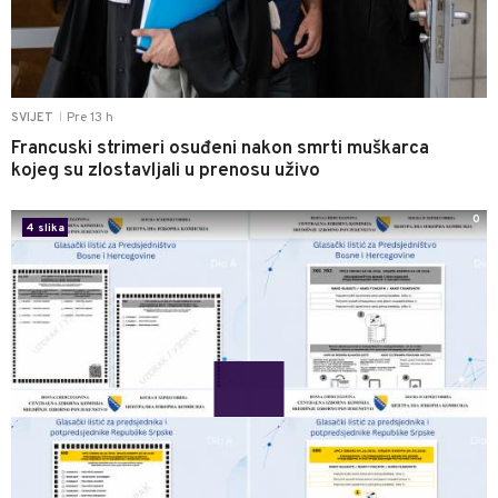
Pre 13 h
SVIJET
|
Francuski strimeri osuđeni nakon smrti muškarca
kojeg su zlostavljali u prenosu uživo
0
4 slika