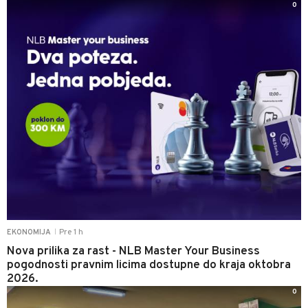
0
Pre 1 h
EKONOMIJA
|
Nova prilika za rast - NLB Master Your Business
pogodnosti pravnim licima dostupne do kraja oktobra
2026.
0