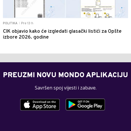
Pre 13 h
POLITIKA
|
CIK objavio kako će izgledati glasački listići za Opšte
izbore 2026. godine
PREUZMI NOVU MONDO APLIKACIJU
Savršen spoj vijesti i zabave.