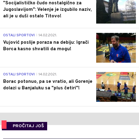
"Socijalističko čudo nostalgično za
Jugoslavijom": Velenje je izgubilo naziv,
ali je u duši ostalo Titovo!
1
OSTALI SPORTOVI
14.02.2021.
|
Vujović poslije poraza na debiju: Igrači
Borca kasno shvatili da mogu!
3
OSTALI SPORTOVI
14.02.2021.
|
Borac potonuo, pa se vratio, ali Gorenje
dolazi u Banjaluku sa "plus četiri"!
PROČITAJ JOŠ