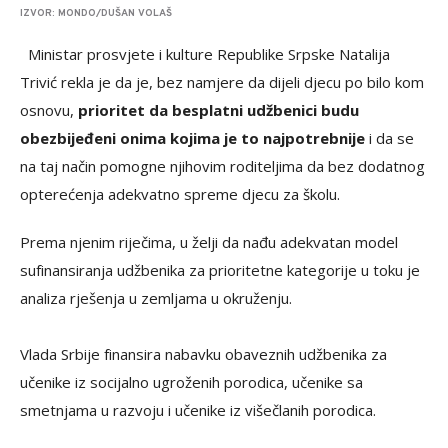
IZVOR: MONDO/DUŠAN VOLAŠ
Ministar prosvjete i kulture Republike Srpske Natalija
Trivić rekla je da je, bez namjere da dijeli djecu po bilo kom
osnovu,
prioritet da besplatni udžbenici budu
obezbijeđeni onima kojima je to najpotrebnije
i da se
na taj način pomogne njihovim roditeljima da bez dodatnog
opterećenja adekvatno spreme djecu za školu.
Prema njenim riječima, u želji da nađu adekvatan model
sufinansiranja udžbenika za prioritetne kategorije u toku je
analiza rješenja u zemljama u okruženju.
Vlada Srbije finansira nabavku obaveznih udžbenika za
učenike iz socijalno ugroženih porodica, učenike sa
smetnjama u razvoju i učenike iz višečlanih porodica.