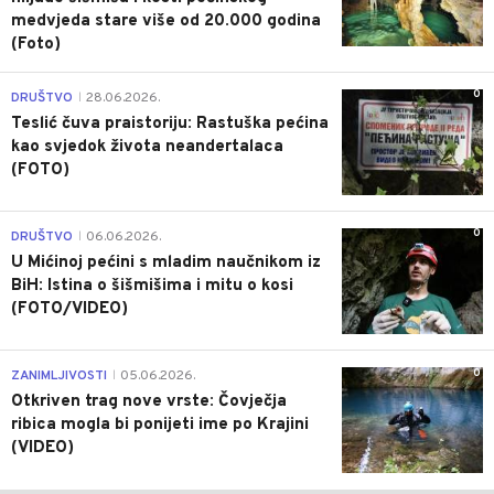
medvjeda stare više od 20.000 godina
(Foto)
0
DRUŠTVO
28.06.2026.
|
Teslić čuva praistoriju: Rastuška pećina
kao svjedok života neandertalaca
(FOTO)
0
DRUŠTVO
06.06.2026.
|
U Mićinoj pećini s mladim naučnikom iz
BiH: Istina o šišmišima i mitu o kosi
(FOTO/VIDEO)
0
ZANIMLJIVOSTI
05.06.2026.
|
Otkriven trag nove vrste: Čovječja
ribica mogla bi ponijeti ime po Krajini
(VIDEO)