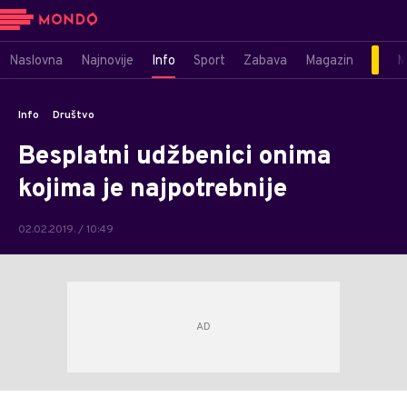
Naslovna
Najnovije
Info
Sport
Zabava
Magazin
M
Info
Društvo
Besplatni udžbenici onima
kojima je najpotrebnije
02.02.2019. / 10:49