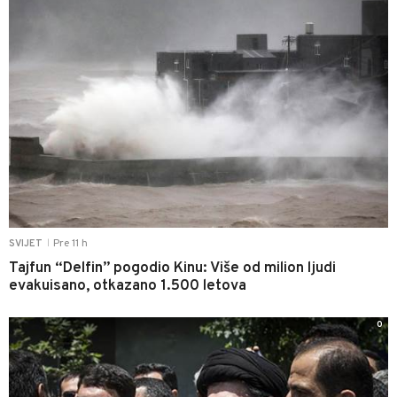
Pre 11 h
SVIJET
|
Tajfun “Delfin” pogodio Kinu: Više od milion ljudi
evakuisano, otkazano 1.500 letova
0