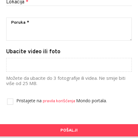
Lokacija
*
Ubacite video ili foto
Možete da ubacite do 3 fotografije ili videa. Ne smije biti
više od 25 MB.
Pristajete na
Mondo portala.
pravila korišćenja
POŠALJI