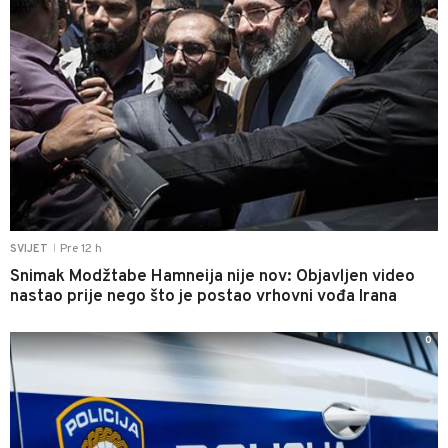
Pre 12 h
SVIJET
|
Snimak Modžtabe Hamneija nije nov: Objavljen video
nastao prije nego što je postao vrhovni vođa Irana
0