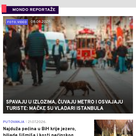
MONDO REPORTAŽE
0
08.08.2026.
FOTO, VIDEO
SPAVAJU U IZLOZIMA, ČUVAJU METRO I OSVAJAJU
TURISTE: MAČKE SU VLADARI ISTANBULA
0
PUTOVANJA
21.07.2026.
|
Najduža pećina u BiH krije jezero,
hiljade šišmiša i kosti pećinskog