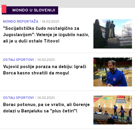
MONDO U SLOVENIJI
4
MONDO REPORTAŽA
16.02.2021.
|
"Socijalističko čudo nostalgično za
Jugoslavijom": Velenje je izgubilo naziv,
ali je u duši ostalo Titovo!
1
OSTALI SPORTOVI
14.02.2021.
|
Vujović poslije poraza na debiju: Igrači
Borca kasno shvatili da mogu!
3
OSTALI SPORTOVI
14.02.2021.
|
Borac potonuo, pa se vratio, ali Gorenje
dolazi u Banjaluku sa "plus četiri"!