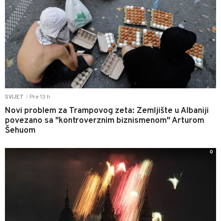
Pre 13 h
SVIJET
|
Novi problem za Trampovog zeta: Zemljište u Albaniji
povezano sa "kontroverznim biznismenom" Arturom
Šehuom
0