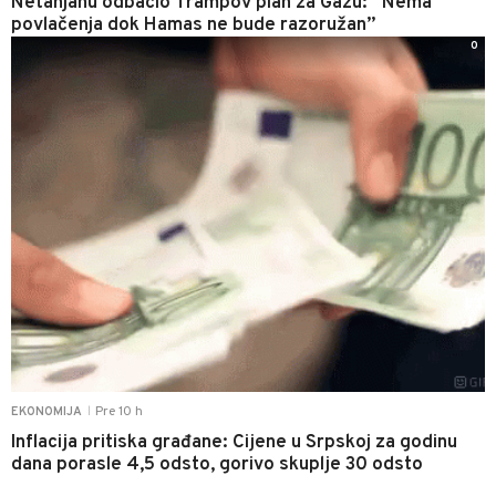
Netanjahu odbacio Trampov plan za Gazu: “Nema
povlačenja dok Hamas ne bude razoružan”
0
Pre 10 h
EKONOMIJA
|
Inflacija pritiska građane: Cijene u Srpskoj za godinu
dana porasle 4,5 odsto, gorivo skuplje 30 odsto