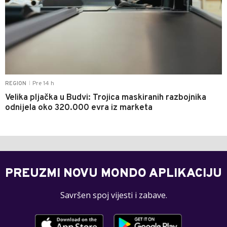
Pre 14 h
REGION
|
Velika pljačka u Budvi: Trojica maskiranih razbojnika
odnijela oko 320.000 evra iz marketa
PREUZMI NOVU MONDO APLIKACIJU
Savršen spoj vijesti i zabave.