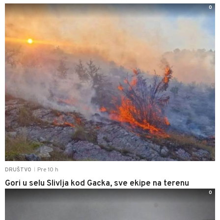
0
Pre 10 h
DRUŠTVO
|
Gori u selu Slivlja kod Gacka, sve ekipe na terenu
0