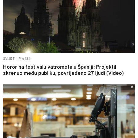
Pre 13 h
SVIJET
|
Horor na festivalu vatrometa u Španiji: Projektil
skrenuo među publiku, povrijeđeno 27 ljudi (Video)
0