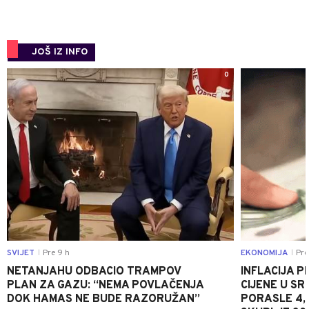
JOŠ IZ INFO
0
SVIJET
Pre 9 h
EKONOMIJA
Pre
|
|
NETANJAHU ODBACIO TRAMPOV
INFLACIJA P
PLAN ZA GAZU: “NEMA POVLAČENJA
CIJENE U S
DOK HAMAS NE BUDE RAZORUŽAN”
PORASLE 4,