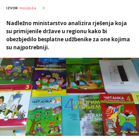
SRNA
AUTOR
0
IZVOR
mondo.ba
1
Nadležno ministarstvo analizira rješenja koja
su primijenile države u regionu kako bi
obezbjedilo besplatne udžbenike za one kojima
su najpotrebniji.