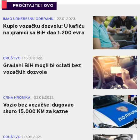
PROČITAJTE I OVO
0
IMAO URNEBESNU ODBRANU
22.01.2023.
|
Kupio vozačku dozvolu: U kafiću
na granici sa BiH dao 1.200 evra
1
DRUŠTVO
15.07.2022.
|
Građani BiH mogli bi ostati bez
vozačkih dozvola
0
CRNA HRONIKA
02.08.2021.
|
Vozio bez vozačke, dugovao
skoro 15.000 KM za kazne
0
DRUŠTVO
17.05.2021.
|