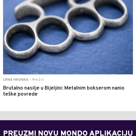
Pre 2 h
CRNA HRONIKA
|
Brutalno nasilje u Bijeljini: Metalnim bokserom nanio
teške povrede
PREUZMI NOVU MONDO APLIKACIJU