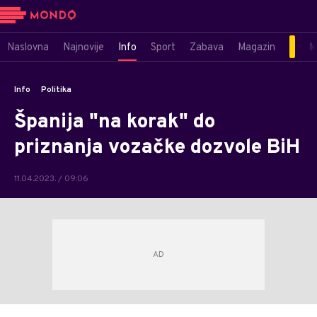
Naslovna
Najnovije
Info
Sport
Zabava
Magazin
M
Info
Politika
Španija "na korak" do
priznanja vozačke dozvole BiH
11.04.2023. / 09:06