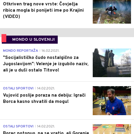
Otkriven trag nove vrste: Čovječja
ribica mogla bi ponijeti ime po Krajini
(VIDEO)
MONDO U SLOVENIJI
4
MONDO REPORTAŽA
16.02.2021.
|
"Socijalističko čudo nostalgično za
Jugoslavijom": Velenje je izgubilo naziv,
ali je u duši ostalo Titovo!
1
OSTALI SPORTOVI
14.02.2021.
|
Vujović poslije poraza na debiju: Igrači
Borca kasno shvatili da mogu!
3
OSTALI SPORTOVI
14.02.2021.
|
Borac potonuo, pa se vratio, ali Gorenje