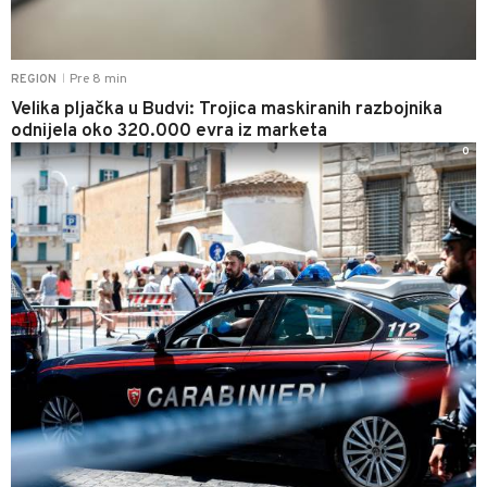
Pre 8 min
REGION
|
Velika pljačka u Budvi: Trojica maskiranih razbojnika
odnijela oko 320.000 evra iz marketa
0