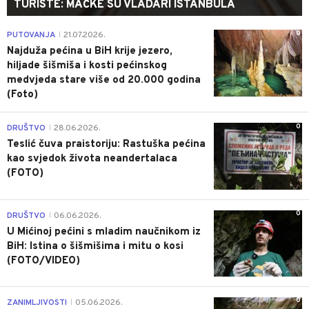
TURISTE: MAČKE SU VLADARI ISTANBULA
0
PUTOVANJA
21.07.2026.
|
Najduža pećina u BiH krije jezero,
hiljade šišmiša i kosti pećinskog
medvjeda stare više od 20.000 godina
(Foto)
0
DRUŠTVO
28.06.2026.
|
Teslić čuva praistoriju: Rastuška pećina
kao svjedok života neandertalaca
(FOTO)
0
DRUŠTVO
06.06.2026.
|
U Mićinoj pećini s mladim naučnikom iz
BiH: Istina o šišmišima i mitu o kosi
(FOTO/VIDEO)
0
ZANIMLJIVOSTI
05.06.2026.
|