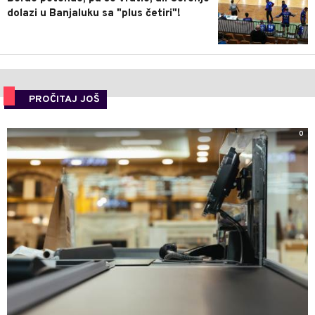
dolazi u Banjaluku sa "plus četiri"!
PROČITAJ JOŠ
0