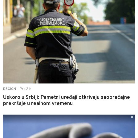
Pre 2 h
REGION
|
Uskoro u Srbiji: Pametni uređaji otkrivaju saobraćajne
prekršaje u realnom vremenu
0