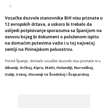
Nikolina
AUTOR
0
Damjanić
Vozačke dozvole stanovnika BiH nisu priznate u
12 evropskih država, a uskoro bi trebalo da
uslijedi potpisivanje sporazuma sa Španijom na
osnovu kojeg bi dokument o položenom ispitu
na domaćim putevima važio i u toj najvećoj
zemlji na Pirinejskom poluostrvu.
Pored Španije, domaće vozačke dozvole nisu priznate ni u
Albaniji, Grčkoj, Kipru, Malti, Holandiji, Norveškoj,
Italiji, Irskoj, Sloveniji te Švedskoj i Švajcarskoj.