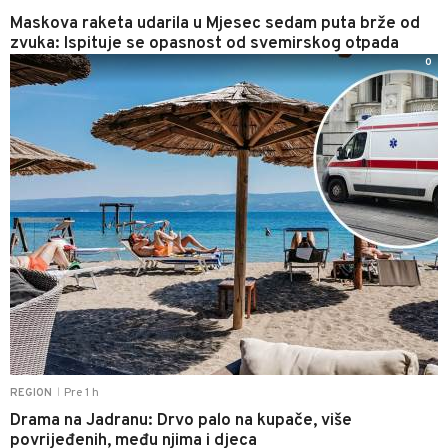
Maskova raketa udarila u Mjesec sedam puta brže od
zvuka: Ispituje se opasnost od svemirskog otpada
0
Pre 1 h
REGION
|
Drama na Jadranu: Drvo palo na kupače, više
povrijeđenih, među njima i djeca