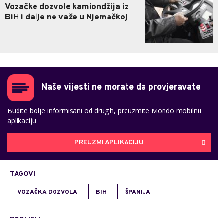
Vozačke dozvole kamiondžija iz
BiH i dalje ne važe u Njemačkoj
Naše vijesti ne morate da provjeravate
Budite bolje informisani od drugih, preuzmite Mondo mobilnu
aplikaciju
PREUZMI APLIKACIJU
TAGOVI
VOZAČKA DOZVOLA
BIH
ŠPANIJA