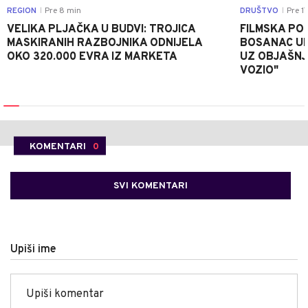
REGION
Pre 8 min
DRUŠTVO
Pre 1
|
|
VELIKA PLJAČKA U BUDVI: TROJICA
FILMSKA POTJ
MASKIRANIH RAZBOJNIKA ODNIJELA
BOSANAC UK
OKO 320.000 EVRA IZ MARKETA
UZ OBJAŠNJ
VOZIO"
KOMENTARI
0
SVI KOMENTARI
Upiši ime