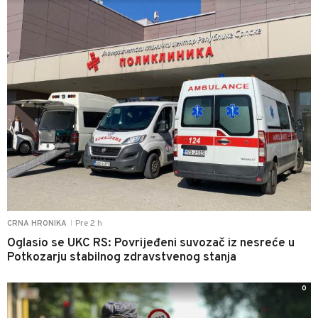
Pre 2 h
CRNA HRONIKA
|
Oglasio se UKC RS: Povrijeđeni suvozač iz nesreće u
Potkozarju stabilnog zdravstvenog stanja
0