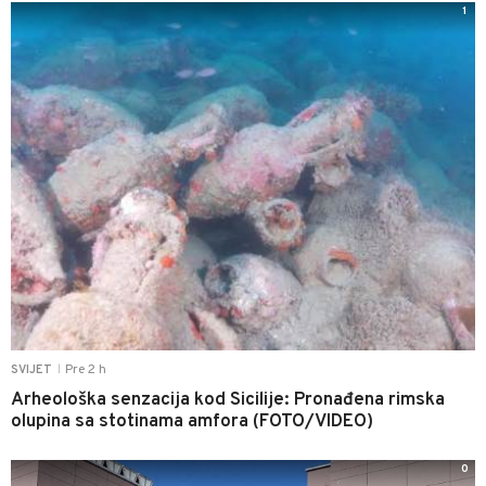
1
Pre 2 h
SVIJET
|
Arheološka senzacija kod Sicilije: Pronađena rimska
olupina sa stotinama amfora (FOTO/VIDEO)
0