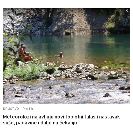
0
Pre 1 h
DRUŠTVO
|
Meteorolozi najavljuju novi toplotni talas i nastavak
suše, padavine i dalje na čekanju