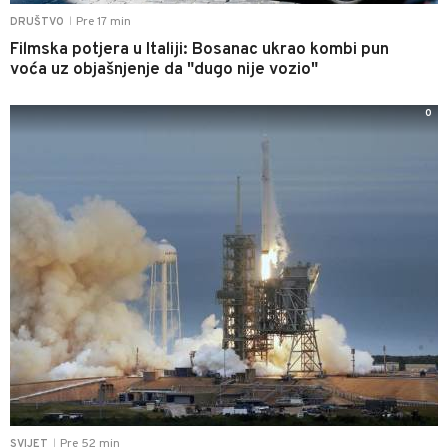
Pre 17 min
DRUŠTVO
|
Filmska potjera u Italiji: Bosanac ukrao kombi pun
voća uz objašnjenje da "dugo nije vozio"
0
Pre 52 min
SVIJET
|