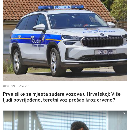
Pre 2 h
REGION
|
Prve slike sa mjesta sudara vozova u Hrvatskoj: Više
ljudi povrijeđeno, teretni voz prošao kroz crveno?
0