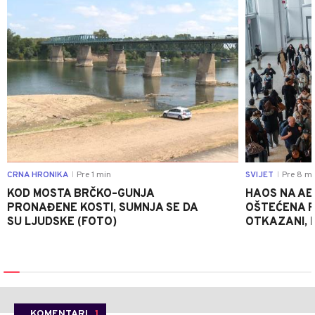
CRNA HRONIKA
Pre 1 min
SVIJET
Pre 8 mi
|
|
KOD MOSTA BRČKO–GUNJA
HAOS NA AE
PRONAĐENE KOSTI, SUMNJA SE DA
OŠTEĆENA PI
SU LJUDSKE (FOTO)
OTKAZANI, P
KOMENTARI
1