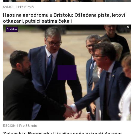
Pre 8 min
SVIJET
|
Haos na aerodromu u Bristolu: Oštećena pista, letovi
otkazani, putnici satima čekali
0
5 slika
Pre 38 min
REGION
|