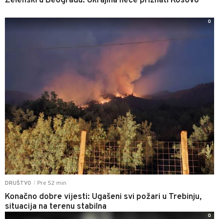
Zelenski u Beogradu: Ukrajina neće priznati Kosovo
0
Pre 52 min
DRUŠTVO
|
Konačno dobre vijesti: Ugašeni svi požari u Trebinju,
situacija na terenu stabilna
0