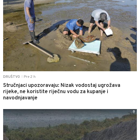
Pre 2 h
DRUŠTVO
|
Stručnjaci upozoravaju: Nizak vodostaj ugrožava
rijeke, ne koristite riječnu vodu za kupanje i
navodnjavanje
0