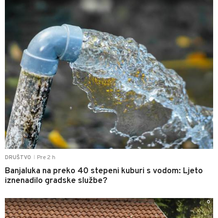
Pre 2 h
DRUŠTVO
|
Banjaluka na preko 40 stepeni kuburi s vodom: Ljeto
iznenadilo gradske službe?
0