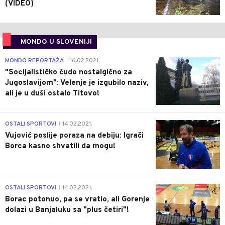
(VIDEO)
MONDO U SLOVENIJI
4
MONDO REPORTAŽA
16.02.2021.
|
"Socijalističko čudo nostalgično za
Jugoslavijom": Velenje je izgubilo naziv,
ali je u duši ostalo Titovo!
1
OSTALI SPORTOVI
14.02.2021.
|
Vujović poslije poraza na debiju: Igrači
Borca kasno shvatili da mogu!
3
OSTALI SPORTOVI
14.02.2021.
|
Borac potonuo, pa se vratio, ali Gorenje
dolazi u Banjaluku sa "plus četiri"!