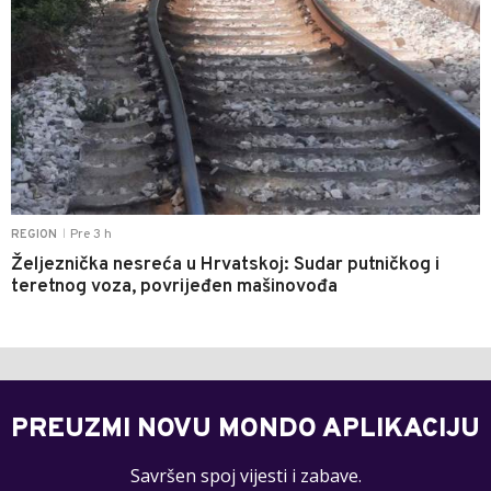
Pre 3 h
REGION
|
Željeznička nesreća u Hrvatskoj: Sudar putničkog i
teretnog voza, povrijeđen mašinovođa
PREUZMI NOVU MONDO APLIKACIJU
Savršen spoj vijesti i zabave.