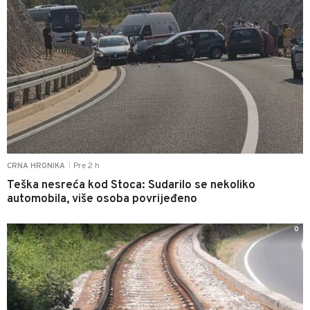
Pre 2 h
CRNA HRONIKA
|
Teška nesreća kod Stoca: Sudarilo se nekoliko
automobila, više osoba povrijeđeno
0