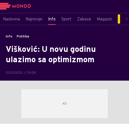
Naslovna
Najnovije
Info
Sport
Zabava
Magazin
M
Info
Politika
Višković: U novu godinu
ulazimo sa optimizmom
01.01.2025. / 09:28