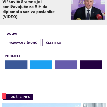
Višković: Sramno je i
ponižavajuće za BiH da
diplomata saziva poslanike
(VIDEO)
TAGOVI
RADOVAN VIŠKOVIĆ
ČESTITKA
PODIJELI
JOŠ IZ INFO
0