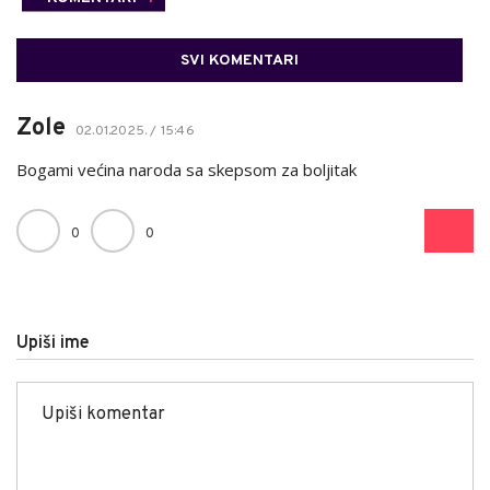
SVI KOMENTARI
Zole
02.01.2025. / 15:46
Bogami većina naroda sa skepsom za boljitak
0
0
Upiši ime