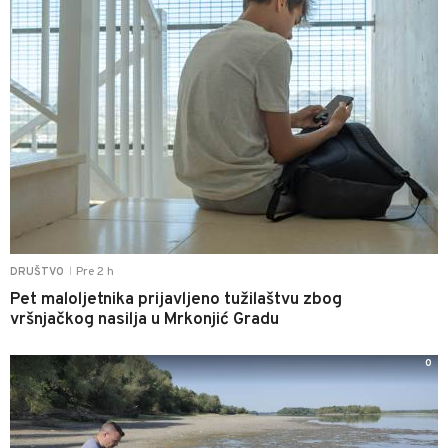
Pre 2 h
DRUŠTVO
|
Pet maloljetnika prijavljeno tužilaštvu zbog
vršnjačkog nasilja u Mrkonjić Gradu
0