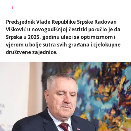
Željko
AUTOR
1
Svitlica
Predsjednik Vlade Republike Srpske Radovan
Višković u novogodišnjoj čestitki poručio je da
Srpska u 2025. godinu ulazi sa optimizmom i
vjerom u bolje sutra svih građana i cjelokupne
društvene zajednice.