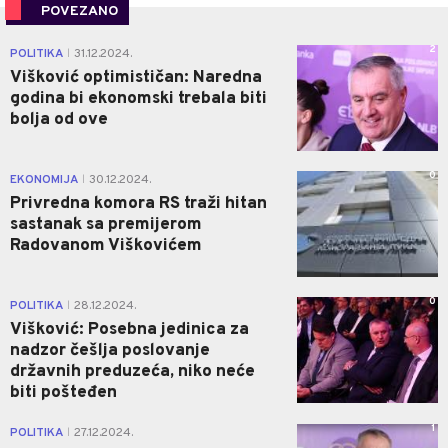
POVEZANO
2
POLITIKA
31.12.2024.
|
Višković optimističan: Naredna
godina bi ekonomski trebala biti
bolja od ove
0
EKONOMIJA
30.12.2024.
|
Privredna komora RS traži hitan
sastanak sa premijerom
Radovanom Viškovićem
0
POLITIKA
28.12.2024.
|
Višković: Posebna jedinica za
nadzor češlja poslovanje
državnih preduzeća, niko neće
biti pošteđen
1
POLITIKA
27.12.2024.
|