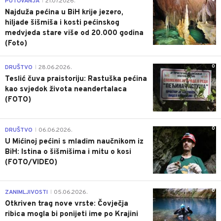
PUTOVANJA
21.07.2026.
|
Najduža pećina u BiH krije jezero,
hiljade šišmiša i kosti pećinskog
medvjeda stare više od 20.000 godina
(Foto)
0
DRUŠTVO
28.06.2026.
|
Teslić čuva praistoriju: Rastuška pećina
kao svjedok života neandertalaca
(FOTO)
0
DRUŠTVO
06.06.2026.
|
U Mićinoj pećini s mladim naučnikom iz
BiH: Istina o šišmišima i mitu o kosi
(FOTO/VIDEO)
0
ZANIMLJIVOSTI
05.06.2026.
|
Otkriven trag nove vrste: Čovječja
ribica mogla bi ponijeti ime po Krajini