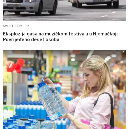
Pre 12 h
SVIJET
|
Eksplozija gasa na muzičkom festivalu u Njemačkoj:
Povrijeđeno deset osoba
0