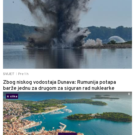
Pre 1 h
SVIJET
|
Zbog niskog vodostaja Dunava: Rumunija potapa
barže jednu za drugom za siguran rad nuklearke
0
6 slika