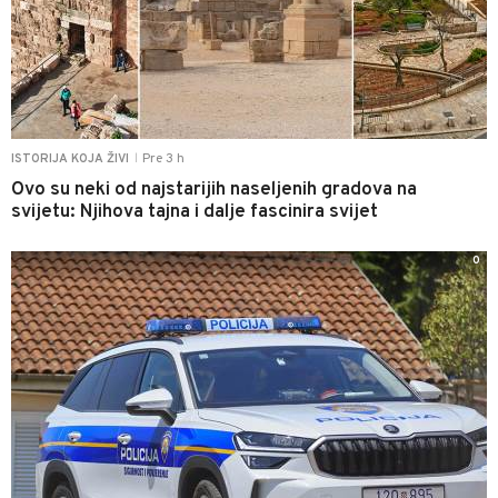
Pre 3 h
ISTORIJA KOJA ŽIVI
|
Ovo su neki od najstarijih naseljenih gradova na
svijetu: Njihova tajna i dalje fascinira svijet
0