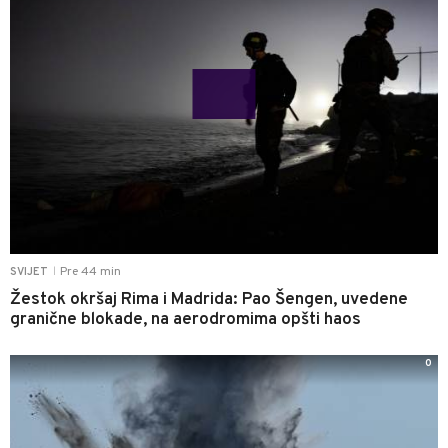
Pre 44 min
SVIJET
|
Žestok okršaj Rima i Madrida: Pao Šengen, uvedene
granične blokade, na aerodromima opšti haos
0