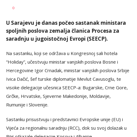
SRNA
AUTOR
0
1
U Sarajevu je danas počeo sastanak ministara
spoljnih poslova zemalja članica Procesa za
saradnju u jugoistočnoj Evropi (SEECP).
Na sastanku, koji se održava u Kongresnoj sali hotela
“Holiday”, učestvuju ministar vanjskih poslova Bosne i
Hercegovine Igor Crnadak, ministar vanjskih poslova Srbije
Ivica Dačić, šef turske diplomatije Mevlut Cavusoglu, te
visoke delegacije učesnica SEECP-a: Bugarske, Crne Gore,
Grčke, Hrvatske, Sjeverne Makedonije, Moldavije,
Rumunije i Slovenije.
Sastanku prisustvuju i predstavnici Evropske unije (EU) i
Vijeća za regionalnu saradnju (RCC), dok su svoj dolazak u
BiH otkazale delegacije Kosova i Albanije.