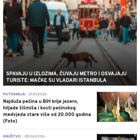
SPAVAJU U IZLOZIMA, ČUVAJU METRO I OSVAJAJU
TURISTE: MAČKE SU VLADARI ISTANBULA
0
PUTOVANJA
21.07.2026.
|
Najduža pećina u BiH krije jezero,
hiljade šišmiša i kosti pećinskog
medvjeda stare više od 20.000 godina
(Foto)
0
DRUŠTVO
28.06.2026.
|