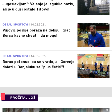
Jugoslavijom": Velenje je izgubilo naziv,
ali je u duši ostalo Titovo!
1
OSTALI SPORTOVI
14.02.2021.
|
Vujović poslije poraza na debiju: Igrači
Borca kasno shvatili da mogu!
3
OSTALI SPORTOVI
14.02.2021.
|
Borac potonuo, pa se vratio, ali Gorenje
dolazi u Banjaluku sa "plus četiri"!
PROČITAJ JOŠ
0