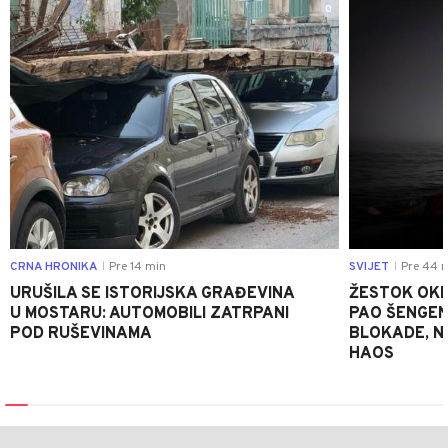
0
CRNA HRONIKA
Pre 14 min
SVIJET
Pre 44 
|
|
URUŠILA SE ISTORIJSKA GRAĐEVINA
ŽESTOK OKRŠ
U MOSTARU: AUTOMOBILI ZATRPANI
PAO ŠENGEN
POD RUŠEVINAMA
BLOKADE, N
HAOS