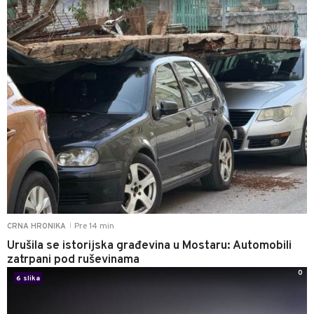
Pre 14 min
CRNA HRONIKA
|
Urušila se istorijska građevina u Mostaru: Automobili
zatrpani pod ruševinama
0
6 slika