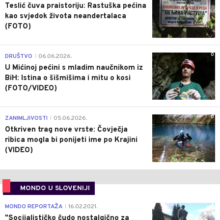
Teslić čuva praistoriju: Rastuška pećina
kao svjedok života neandertalaca
(FOTO)
0
DRUŠTVO
06.06.2026.
|
U Mićinoj pećini s mladim naučnikom iz
BiH: Istina o šišmišima i mitu o kosi
(FOTO/VIDEO)
0
ZANIMLJIVOSTI
05.06.2026.
|
Otkriven trag nove vrste: Čovječja
ribica mogla bi ponijeti ime po Krajini
(VIDEO)
MONDO U SLOVENIJI
4
MONDO REPORTAŽA
16.02.2021.
|
"Socijalističko čudo nostalgično za