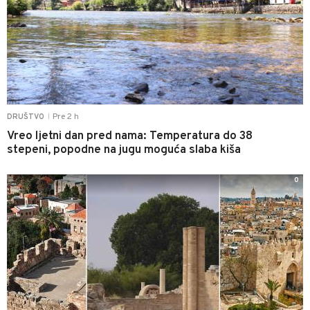
Pre 2 h
DRUŠTVO
|
Vreo ljetni dan pred nama: Temperatura do 38
stepeni, popodne na jugu moguća slaba kiša
0