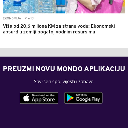
Pre 13 h
EKONOMIJA
|
Više od 20,6 miliona KM za stranu vodu: Ekonomski
apsurd u zemlji bogatoj vodnim resursima
PREUZMI NOVU MONDO APLIKACIJU
Savršen spoj vijesti i zabave.