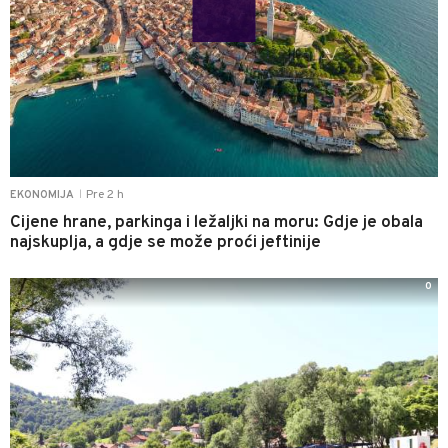
Pre 2 h
EKONOMIJA
|
Cijene hrane, parkinga i ležaljki na moru: Gdje je obala
najskuplja, a gdje se može proći jeftinije
0