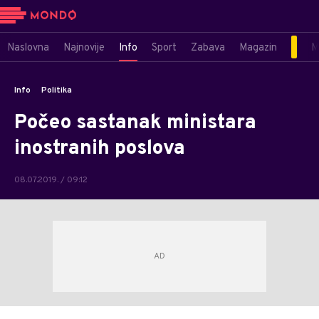
Naslovna
Najnovije
Info
Sport
Zabava
Magazin
M
Info
Politika
Počeo sastanak ministara
inostranih poslova
08.07.2019. / 09:12