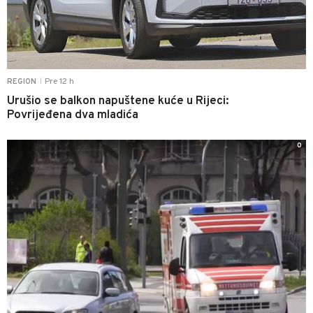
Pre 12 h
REGION
|
Urušio se balkon napuštene kuće u Rijeci:
Povrijeđena dva mladića
0