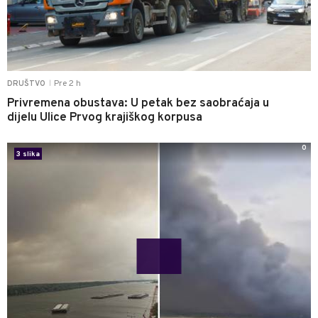
Pre 2 h
DRUŠTVO
|
Privremena obustava: U petak bez saobraćaja u
dijelu Ulice Prvog krajiškog korpusa
0
3 slika