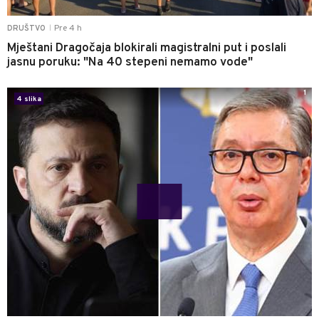
Pre 4 h
DRUŠTVO
|
Mještani Dragočaja blokirali magistralni put i poslali
jasnu poruku: "Na 40 stepeni nemamo vode"
1
4 slika