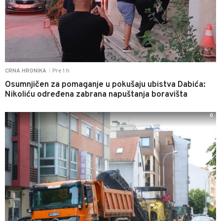
Pre 1 h
CRNA HRONIKA
|
Osumnjičen za pomaganje u pokušaju ubistva Dabića:
Nikoliću određena zabrana napuštanja boravišta
0