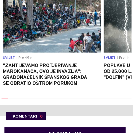
SVIJET
Pre 49 min
SVIJET
Pre 1 h
|
|
"ZAHTIJEVAMO PROTJERIVANJE
POPLAVE U K
MAROKANACA, OVO JE INVAZIJA":
OD 25.000 LJ
GRADONAČELNIK ŠPANSKOG GRADA
"DOLFIN" (V
SE OBRATIO OŠTROM PORUKOM
KOMENTARI
0