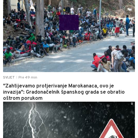
Pre 49 min
SVIJET
|
"Zahtijevamo protjerivanje Marokanaca, ovo je
invazija": Gradonačelnik španskog grada se obratio
oštrom porukom
0