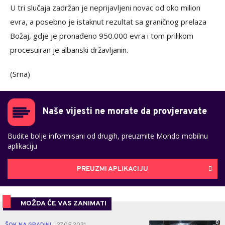
U tri slučaja zadržan je neprijavljeni novac od oko milion
evra, a posebno je istaknut rezultat sa graničnog prelaza
Božaj, gdje je pronađeno 950.000 evra i tom prilikom
procesuiran je albanski državljanin.
(Srna)
Naše vijesti ne morate da provjeravate
Budite bolje informisani od drugih, preuzmite Mondo mobilnu
aplikaciju
PREUZMI APLIKACIJU
MOŽDA ĆE VAS ZANIMATI
0
|