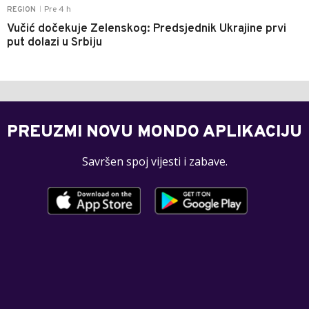
Pre 4 h
REGION
|
Vučić dočekuje Zelenskog: Predsjednik Ukrajine prvi
put dolazi u Srbiju
PREUZMI NOVU MONDO APLIKACIJU
Savršen spoj vijesti i zabave.