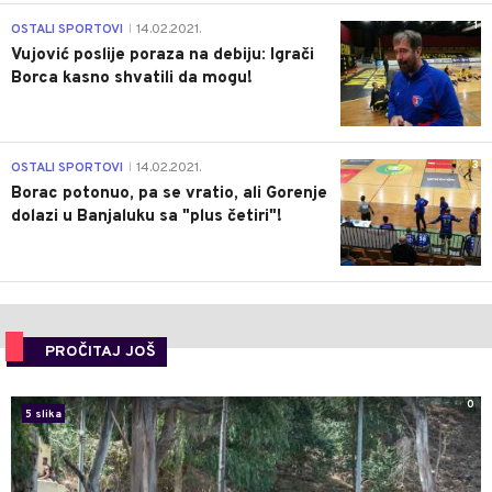
1
OSTALI SPORTOVI
14.02.2021.
|
Vujović poslije poraza na debiju: Igrači
Borca kasno shvatili da mogu!
3
OSTALI SPORTOVI
14.02.2021.
|
Borac potonuo, pa se vratio, ali Gorenje
dolazi u Banjaluku sa "plus četiri"!
PROČITAJ JOŠ
0
5 slika