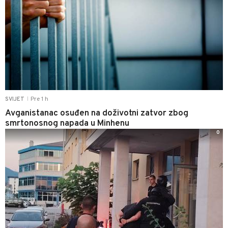
Pre 1 h
SVIJET
|
Avganistanac osuđen na doživotni zatvor zbog
smrtonosnog napada u Minhenu
0