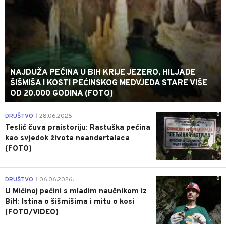
NAJDUŽA PEĆINA U BIH KRIJE JEZERO, HILJADE
ŠIŠMIŠA I KOSTI PEĆINSKOG MEDVJEDA STARE VIŠE
OD 20.000 GODINA (FOTO)
0
DRUŠTVO
28.06.2026.
|
Teslić čuva praistoriju: Rastuška pećina
kao svjedok života neandertalaca
(FOTO)
0
DRUŠTVO
06.06.2026.
|
U Mićinoj pećini s mladim naučnikom iz
BiH: Istina o šišmišima i mitu o kosi
(FOTO/VIDEO)