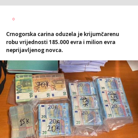
Dragana
AUTOR
0
Božić
Crnogorska carina oduzela je krijumčarenu
robu vrijednosti 185.000 evra i milion evra
neprijavljenog novca.