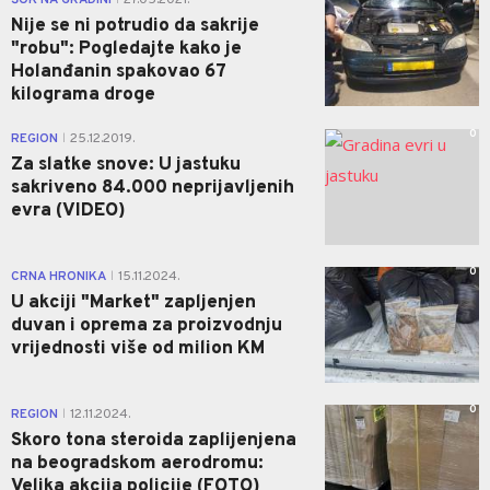
ŠOK NA GRADINI
27.05.2021.
Nije se ni potrudio da sakrije
"robu": Pogledajte kako je
Holanđanin spakovao 67
kilograma droge
0
REGION
25.12.2019.
|
Za slatke snove: U jastuku
sakriveno 84.000 neprijavljenih
evra (VIDEO)
0
CRNA HRONIKA
15.11.2024.
|
U akciji "Market" zapljenjen
duvan i oprema za proizvodnju
vrijednosti više od milion KM
0
REGION
12.11.2024.
|
Skoro tona steroida zaplijenjena
na beogradskom aerodromu:
Velika akcija policije (FOTO)