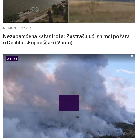
Pre 2 h
REGION
|
Nezapamćena katastrofa: Zastrašujući snimci požara
u Deliblatskoj peščari (Video)
0
3 slika