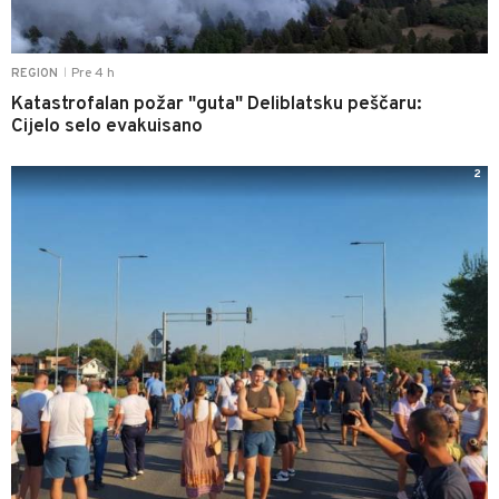
Pre 4 h
REGION
|
Katastrofalan požar "guta" Deliblatsku peščaru:
Cijelo selo evakuisano
2