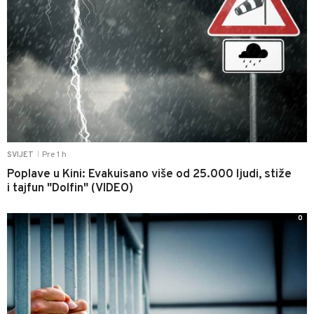
Pre 1 h
SVIJET
|
Poplave u Kini: Evakuisano više od 25.000 ljudi, stiže
i tajfun "Dolfin" (VIDEO)
0