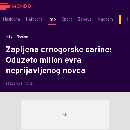
Naslovna
Najnovije
Info
Sport
Zabava
Magazin
M
Info
Region
Zapljena crnogorske carine:
Oduzeto milion evra
neprijavljenog novca
14.12.2024. / 21:24