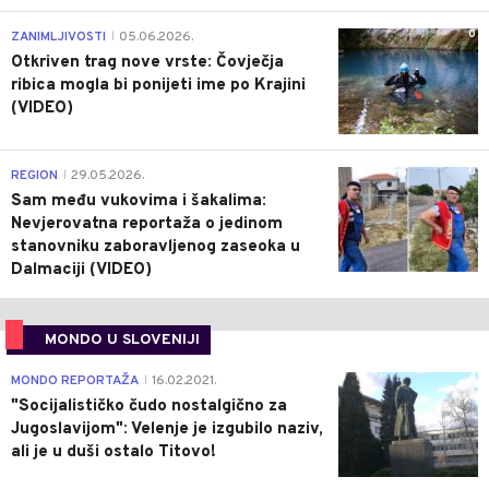
0
ZANIMLJIVOSTI
05.06.2026.
|
Otkriven trag nove vrste: Čovječja
ribica mogla bi ponijeti ime po Krajini
(VIDEO)
0
REGION
29.05.2026.
|
Sam među vukovima i šakalima:
Nevjerovatna reportaža o jedinom
stanovniku zaboravljenog zaseoka u
Dalmaciji (VIDEO)
MONDO U SLOVENIJI
4
MONDO REPORTAŽA
16.02.2021.
|
"Socijalističko čudo nostalgično za
Jugoslavijom": Velenje je izgubilo naziv,
ali je u duši ostalo Titovo!