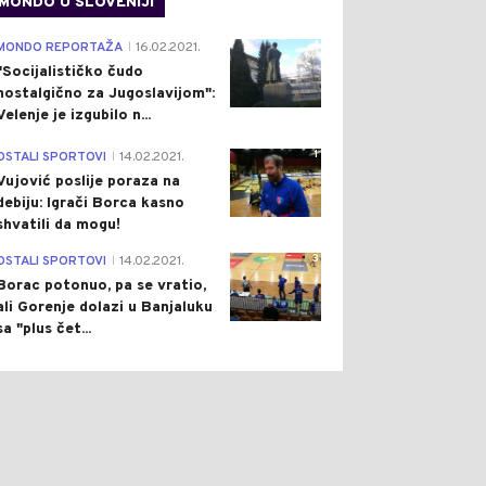
MONDO U SLOVENIJI
4
MONDO REPORTAŽA
16.02.2021.
|
"Socijalističko čudo
nostalgično za Jugoslavijom":
Velenje je izgubilo n...
1
OSTALI SPORTOVI
14.02.2021.
|
Vujović poslije poraza na
debiju: Igrači Borca kasno
shvatili da mogu!
3
OSTALI SPORTOVI
14.02.2021.
|
Borac potonuo, pa se vratio,
ali Gorenje dolazi u Banjaluku
sa "plus čet...