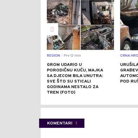
0
REGION
Pre 12 min
CRNA HRO
|
GROM UDARIO U
URUŠILA
PORODIČNU KUĆU, MAJKA
GRAĐEV
SA DJECOM BILA UNUTRA:
AUTOMO
SVE ŠTO SU STICALI
POD RU
GODINAMA NESTALO ZA
TREN (FOTO)
KOMENTARI
1