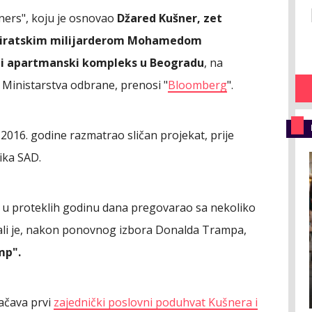
tners", koju je osnovao
Džared Kušner, zet
emiratskim milijarderom Mohamedom
i apartmanski kompleks u Beogradu
, na
 Ministarstva odbrane, prenosi "
Bloomberg
".
2016. godine razmatrao sličan projekat, prije
ika SAD.
e u proteklih godinu dana pregovarao sa nekoliko
ali je, nakon ponovnog izbora Donalda Trampa,
mp".
načava prvi
zajednički poslovni poduhvat Kušnera i