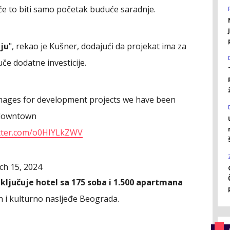
 će to biti samo početak buduće saradnje.
iju
", rekao je Kušner, dodajući da projekat ima za
uče dodatne investicije.
images for development projects we have been
d downtown
itter.com/o0HIYLkZWV
ch 15, 2024
ključuje hotel sa 175 soba i 1.500 apartmana
h i kulturno nasljeđe Beograda.