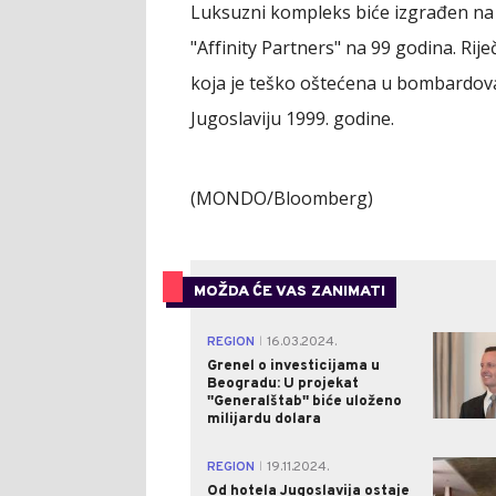
Luksuzni kompleks biće izgrađen na lo
"Affinity Partners" na 99 godina. Ri
koja je teško oštećena u bombardo
Jugoslaviju 1999. godine.
(MONDO/Bloomberg)
MOŽDA ĆE VAS ZANIMATI
REGION
16.03.2024.
|
Grenel o investicijama u
Beogradu: U projekat
''Generalštab'' biće uloženo
milijardu dolara
REGION
19.11.2024.
|
Od hotela Jugoslavija ostaje