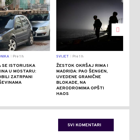
0
0
NIKA
Pre 1 h
SVIJET
Pre 1 h
SVIJ
|
|
 SE ISTORIJSKA
ŽESTOK OKRŠAJ RIMA I
ZBO
INA U MOSTARU:
MADRIDA: PAO ŠENGEN,
DUN
BILI ZATRPANI
UVEDENE GRANIČNE
POT
ŠEVINAMA
BLOKADE, NA
DRU
AERODROMIMA OPŠTI
NUK
HAOS
SVI KOMENTARI