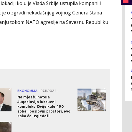
kaciji koju je Vlada Srbije ustupila kompaniji
ječ je o zgradi nekadašnjeg vojnog Generalštaba
vanju tokom NATO agresije na Saveznu Republiku
0
0
EKONOMIJA
27.11.2024.
|
Na mjestu hotela
Jugoslavija luksuzni
kompleks: Dvije kule, 190
soba i poslovni prostori, evo
kako će izgledati
0