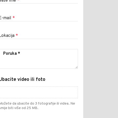
Vaše ime
*
E-mail
*
Lokacija
*
Ubacite video ili foto
Možete da ubacite do 3 fotografije ili videa. Ne
smije biti više od 25 MB.