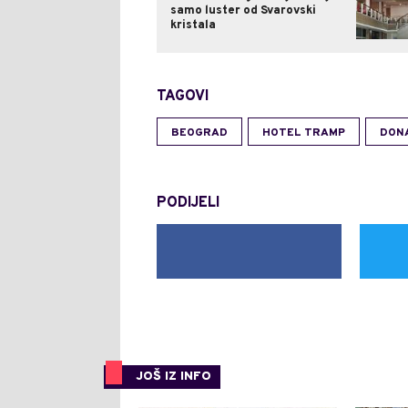
samo luster od Svarovski
kristala
TAGOVI
BEOGRAD
HOTEL TRAMP
DON
PODIJELI
JOŠ IZ INFO