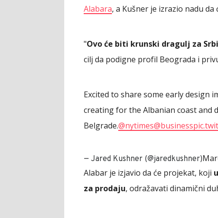
Alabara
, a Kušner je izrazio nadu da
"
Ovo će biti krunski dragulj za Srb
cilj da podigne profil Beograda i priv
Excited to share some early design 
creating for the Albanian coast an
Belgrade.
@nytimes
@business
pic.tw
Mar
— Jared Kushner (@jaredkushner)
Alabar je izjavio da će projekat, koji
u
za prodaju
, odražavati dinamični du