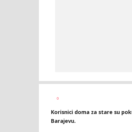
Jana
AUTOR
0
Desovski
Korisnici doma za stare su pok
Barajevu.