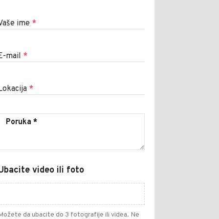
Vaše ime
*
E-mail
*
Lokacija
*
Ubacite video ili foto
Možete da ubacite do 3 fotografije ili videa. Ne