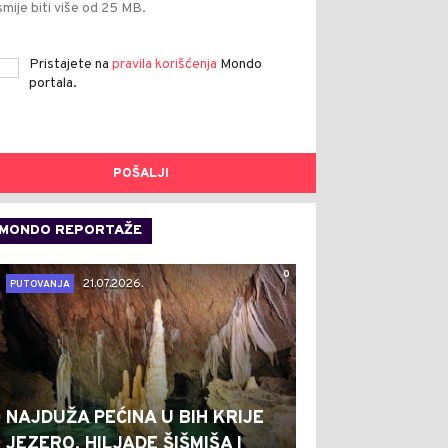
smije biti više od 25 MB.
Pristajete na
pravila korišćenja
Mondo
portala.
POŠALJI
MONDO REPORTAŽE
0
21.07.2026.
PUTOVANJA
NAJDUŽA PEĆINA U BIH KRIJE
JEZERO, HILJADE ŠIŠMIŠA I