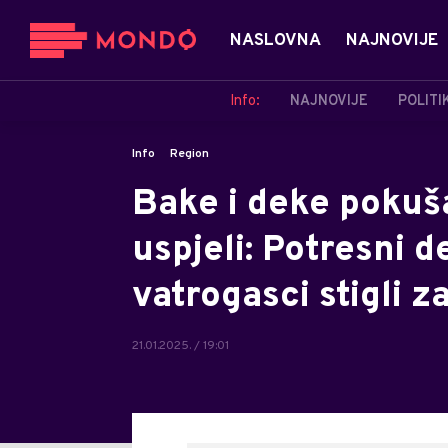
NASLOVNA
NAJNOVIJE
Info:
NAJNOVIJE
POLITI
Info
Region
Bake i deke pokuš
uspjeli: Potresni d
vatrogasci stigli z
21.01.2025. / 19:01