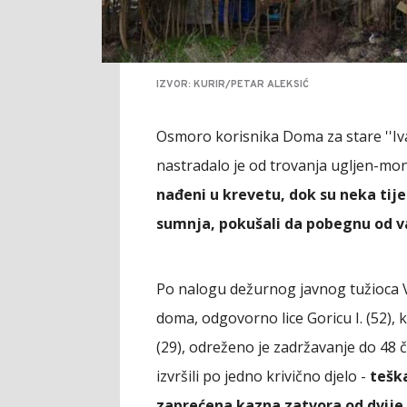
IZVOR: KURIR/PETAR ALEKSIĆ
Osmoro korisnika Doma za stare ''Iv
nastradalo je od trovanja ugljen-m
nađeni u krevetu, dok su neka tije
sumnja, pokušali da pobegnu od vat
Po nalogu dežurnog javnog tužioca V
doma, odgovorno lice Goricu I. (52), 
(29), odreženo je zadržavanje do 48
izvršili po jedno krivično djelo -
teška
zaprećena kazna zatvora od dvije 