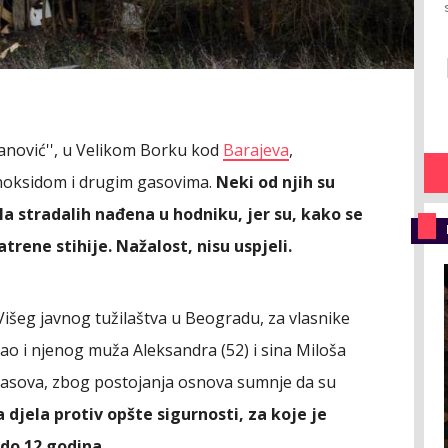
anović'', u Velikom Borku kod
Barajeva
,
onoksidom i drugim gasovima.
Neki od njih su
la stradalih nađena u hodniku, jer su, kako se
rene stihije. Nažalost, nisu uspjeli.
išeg javnog tužilaštva u Beogradu, za vlasnike
kao i njenog muža Aleksandra (52) i sina Miloša
 časova, zbog postojanja osnova sumnje da su
 djela protiv opšte sigurnosti, za koje je
do 12 godina.