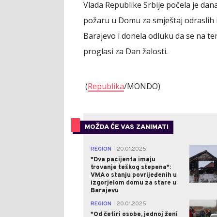
Vlada Republike Srbije počela je dan
požaru u Domu za smještaj odraslih i 
Barajevo i donela odluku da se na terit
proglasi za Dan žalosti.
(
Republika
/MONDO)
MOŽDA ĆE VAS ZANIMATI
REGION
20.01.2025.
|
"Dva pacijenta imaju
trovanje teškog stepena":
VMA o stanju povrijeđenih u
izgorjelom domu za stare u
Barajevu
REGION
20.01.2025.
|
"Od četiri osobe, jednoj ženi