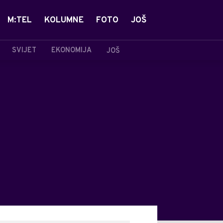
M:TEL
KOLUMNE
FOTO
JOŠ
SVIJET
EKONOMIJA
JOŠ