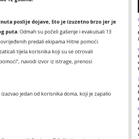
inuta poslije dojave, što je izuzetno brzo jer je
og puta
. Odmah su počeli gašenje i evakuisali 13
povrijeđenih predali ekipama Hitne pomoći.
icali tijela korisnika koji su se otrovali
 pomoći", navodi izvor iz istrage, prenosi
izazvao jedan od korisnika doma, koji je zapalio