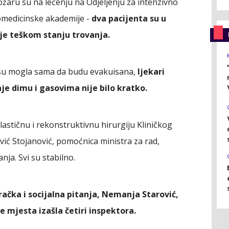
ožaru su na lečenju na Odjeljenju za intenzivno
nomedicinske akademije -
dva pacijenta su u
je teškom stanju trovanja.
 nisu mogla sama da budu evakuisana,
ljekari
je dimu i gasovima nije bilo kratko.
plastičnu i rekonstruktivnu hirurgiju Kliničkog
vić Stojanović, pomoćnica ministra za rad,
nja. Svi su stabilno.
račka i socijalna pitanja, Nemanja Starović,
e mjesta izašla četiri inspektora.