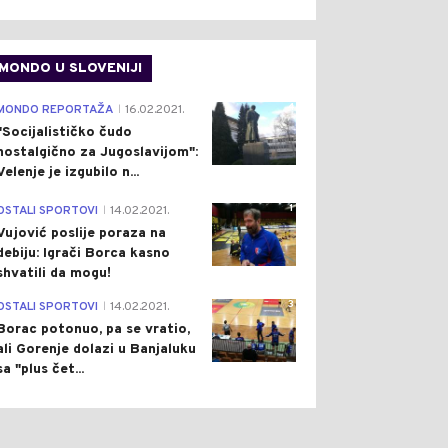
MONDO U SLOVENIJI
4
MONDO REPORTAŽA
16.02.2021.
|
"Socijalističko čudo
nostalgično za Jugoslavijom":
Velenje je izgubilo n...
1
OSTALI SPORTOVI
14.02.2021.
|
Vujović poslije poraza na
debiju: Igrači Borca kasno
shvatili da mogu!
3
OSTALI SPORTOVI
14.02.2021.
|
Borac potonuo, pa se vratio,
ali Gorenje dolazi u Banjaluku
sa "plus čet...