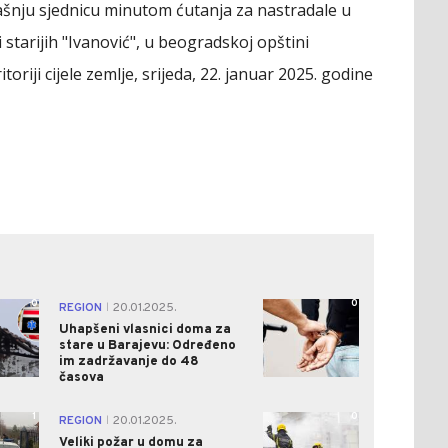
ašnju sjednicu minutom ćutanja za nastradale u
starijih "Ivanović", u beogradskoj opštini
oriji cijele zemlje, srijeda, 22. januar 2025. godine
0
0
REGION
20.01.2025.
|
Uhapšeni vlasnici doma za
stare u Barajevu: Određeno
im zadržavanje do 48
časova
1
0
REGION
20.01.2025.
|
Veliki požar u domu za