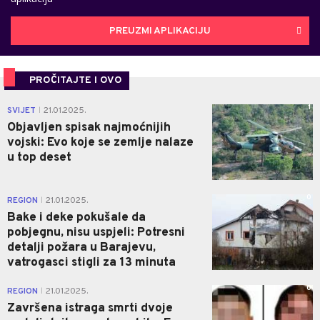
PREUZMI APLIKACIJU
PROČITAJTE I OVO
1
SVIJET
21.01.2025.
|
Objavljen spisak najmoćnijih
vojski: Evo koje se zemlje nalaze
u top deset
0
REGION
21.01.2025.
|
Bake i deke pokušale da
pobjegnu, nisu uspjeli: Potresni
detalji požara u Barajevu,
vatrogasci stigli za 13 minuta
0
REGION
21.01.2025.
|
Završena istraga smrti dvoje