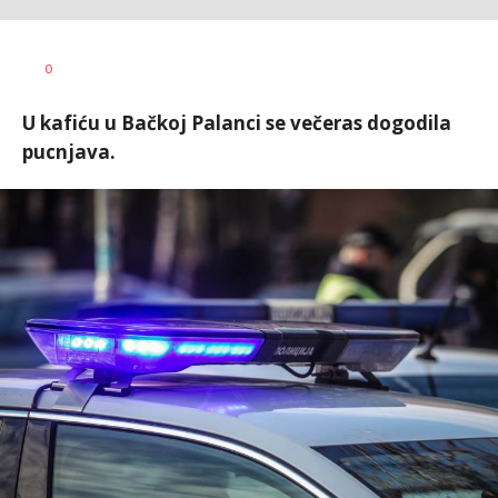
Aleksandar
AUTOR
0
Blagić
U kafiću u Bačkoj Palanci se večeras dogodila
pucnjava.