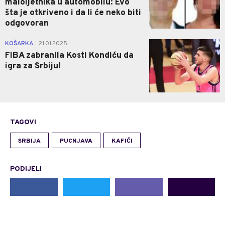
maloljetnika u automobilu: Evo
šta je otkriveno i da li će neko biti
odgovoran
0
KOŠARKA
21.01.2025.
|
FIBA zabranila Kosti Kondiću da
igra za Srbiju!
TAGOVI
SRBIJA
PUCNJAVA
KAFIĆI
PODIJELI