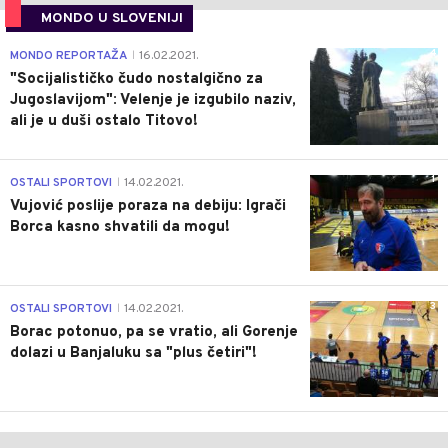
MONDO U SLOVENIJI
4
MONDO REPORTAŽA
16.02.2021.
|
"Socijalističko čudo nostalgično za
Jugoslavijom": Velenje je izgubilo naziv,
ali je u duši ostalo Titovo!
1
OSTALI SPORTOVI
14.02.2021.
|
Vujović poslije poraza na debiju: Igrači
Borca kasno shvatili da mogu!
3
OSTALI SPORTOVI
14.02.2021.
|
Borac potonuo, pa se vratio, ali Gorenje
dolazi u Banjaluku sa "plus četiri"!