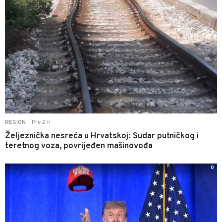
Pre 2 h
REGION
|
Željeznička nesreća u Hrvatskoj: Sudar putničkog i
teretnog voza, povrijeđen mašinovođa
0