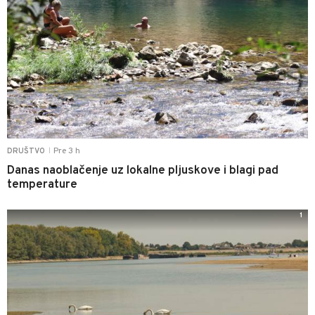
Pre 3 h
DRUŠTVO
|
Danas naoblačenje uz lokalne pljuskove i blagi pad
temperature
1