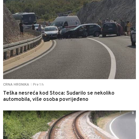
Pre 1 h
CRNA HRONIKA
|
Teška nesreća kod Stoca: Sudarilo se nekoliko
automobila, više osoba povrijeđeno
0