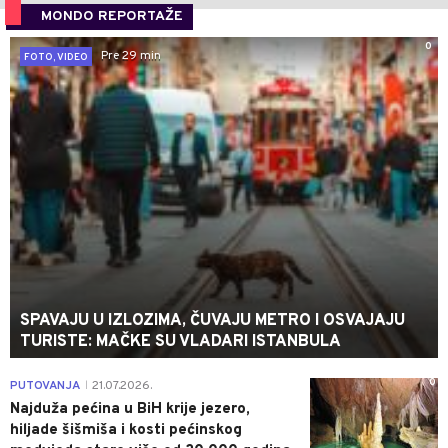
MONDO REPORTAŽE
0
Pre 29 min
FOTO, VIDEO
SPAVAJU U IZLOZIMA, ČUVAJU METRO I OSVAJAJU
TURISTE: MAČKE SU VLADARI ISTANBULA
0
PUTOVANJA
21.07.2026.
|
Najduža pećina u BiH krije jezero,
hiljade šišmiša i kosti pećinskog