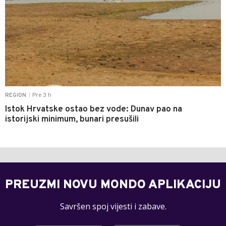
Pre 3 h
REGION
|
Istok Hrvatske ostao bez vode: Dunav pao na
istorijski minimum, bunari presušili
PREUZMI NOVU MONDO APLIKACIJU
Savršen spoj vijesti i zabave.