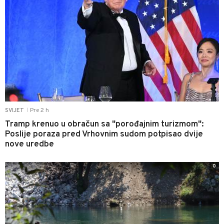
Pre 2 h
SVIJET
|
Tramp krenuo u obračun sa "porođajnim turizmom":
Poslije poraza pred Vrhovnim sudom potpisao dvije
nove uredbe
0