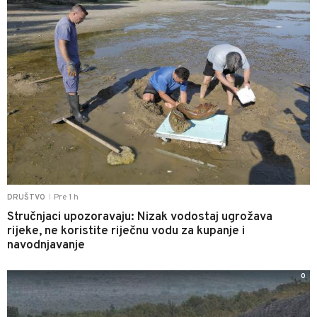
Pre 1 h
DRUŠTVO
|
Stručnjaci upozoravaju: Nizak vodostaj ugrožava
rijeke, ne koristite riječnu vodu za kupanje i
navodnjavanje
0