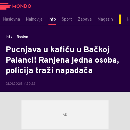
Naslovna
Najnovije
Info
Sport
Zabava
Magazin
M
Info
Region
Pucnjava u kafiću u Bačkoj
Palanci! Ranjena jedna osoba,
policija traži napadača
21.01.2025. / 20:22