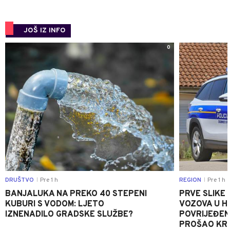
JOŠ IZ INFO
0
DRUŠTVO
Pre 1 h
REGION
Pre 1 h
|
|
BANJALUKA NA PREKO 40 STEPENI
PRVE SLIKE
KUBURI S VODOM: LJETO
VOZOVA U HR
IZNENADILO GRADSKE SLUŽBE?
POVRIJEĐEN
PROŠAO KR