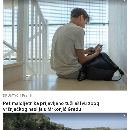
Pre 1 h
DRUŠTVO
|
Pet maloljetnika prijavljeno tužilaštvu zbog
vršnjačkog nasilja u Mrkonjić Gradu
0