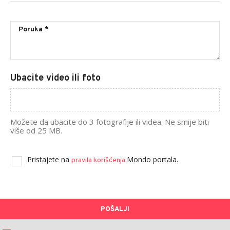
Ubacite video ili foto
Možete da ubacite do 3 fotografije ili videa. Ne smije biti
više od 25 MB.
Pristajete na
Mondo portala.
pravila korišćenja
POŠALJI