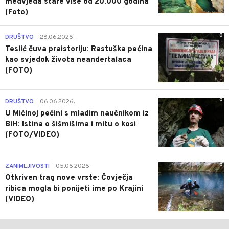
medvjeda stare više od 20.000 godina
(Foto)
0
DRUŠTVO
28.06.2026.
|
Teslić čuva praistoriju: Rastuška pećina
kao svjedok života neandertalaca
(FOTO)
0
DRUŠTVO
06.06.2026.
|
U Mićinoj pećini s mladim naučnikom iz
BiH: Istina o šišmišima i mitu o kosi
(FOTO/VIDEO)
0
ZANIMLJIVOSTI
05.06.2026.
|
Otkriven trag nove vrste: Čovječja
ribica mogla bi ponijeti ime po Krajini
(VIDEO)