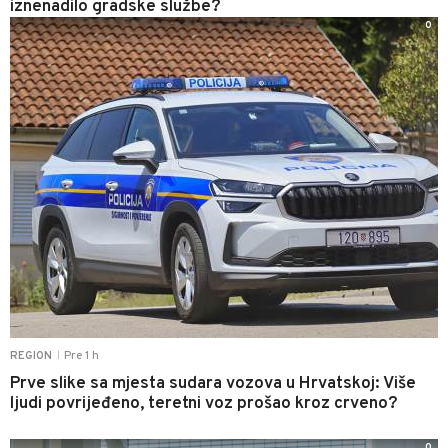
iznenadilo gradske službe?
0
Pre 1 h
REGION
|
Prve slike sa mjesta sudara vozova u Hrvatskoj: Više
ljudi povrijeđeno, teretni voz prošao kroz crveno?
0