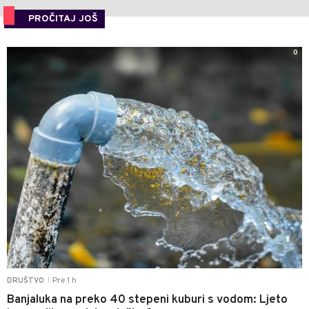
PROČITAJ JOŠ
0
Pre 1 h
DRUŠTVO
|
Banjaluka na preko 40 stepeni kuburi s vodom: Ljeto