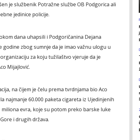
en je službenik Potražne službe OB Podgorica ali
bne jedinice policije.
tokom dana uhapsili i Podgoričanina Dejana
ove godine zbog sumnje da je imao važnu ulogu u
organizaciju za koju tužilaštvo vjeruje da je
o Mijajlović.
cija, na čijem je čelu prema tvrdnjama bio Aco
la najmanje 60.000 paketa cigareta iz Ujedinjenih
0 miliona evra, koje su potom preko barske luke
 Gore i drugih država.