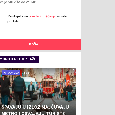
smije biti više od 25 MB.
Pristajete na
pravila korišćenja
Mondo
portala.
POŠALJI
MONDO REPORTAŽE
0
Pre 6 h
FOTO, VIDEO
SPAVAJU U IZLOZIMA, ČUVAJU
METRO I OSVAJAJU TURISTE: