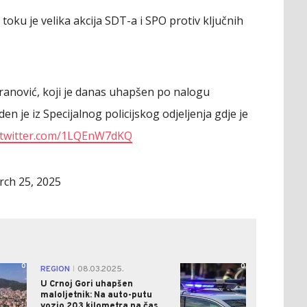
oku je velika akcija SDT-a i SPO protiv ključnih
anović, koji je danas uhapšen po nalogu
en je iz Specijalnog policijskog odjeljenja gdje je
c.twitter.com/1LQEnW7dKQ
ch 25, 2025
0
0
REGION
08.03.2025.
|
U Crnoj Gori uhapšen
maloljetnik: Na auto-putu
vozio 203 kilometra na čas