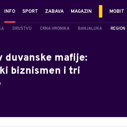
INFO
SPORT
ZABAVA
MAGAZIN
MOBIT
KA
DRUŠTVO
CRNA HRONIKA
BANJALUKA
REGION
iv duvanske mafije:
i biznismen i tri
e