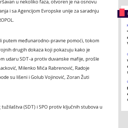
vršavan u nekoliko faza, otvoren je na osnovu
nja i sa Agencijom Evropske unije za saradnju
ROPOL.
bili putem međunarodno-pravne pomoći, tokom
rojnih drugih dokaza koji pokazuju kako je
vom udaru SDT-a protiv duvanske mafije, prošle
Backović, Milenko Mića Rabrenović, Radoje
ode su lišeni i Golub Vojinović, Zoran Žuti
tužilaštva (SDT) i SPO protiv ključnih stubova u