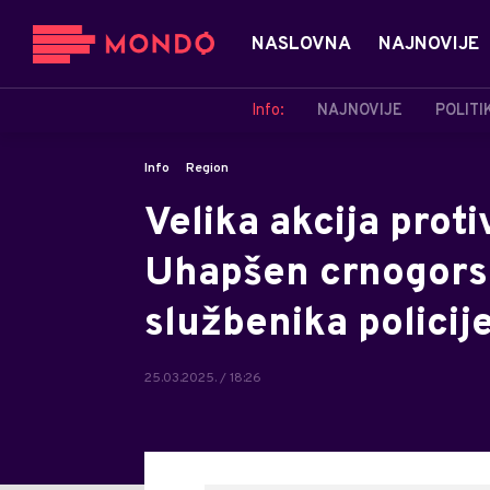
NASLOVNA
NAJNOVIJE
Info:
NAJNOVIJE
POLITI
Info
Region
Velika akcija prot
Uhapšen crnogorsk
službenika policij
25.03.2025. / 18:26