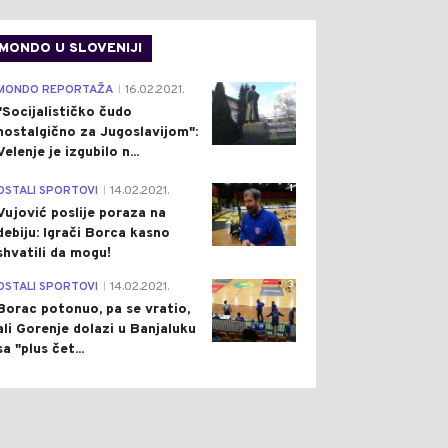
MONDO U SLOVENIJI
4
MONDO REPORTAŽA
16.02.2021.
|
"Socijalističko čudo
nostalgično za Jugoslavijom":
Velenje je izgubilo n...
1
OSTALI SPORTOVI
14.02.2021.
|
Vujović poslije poraza na
debiju: Igrači Borca kasno
shvatili da mogu!
3
OSTALI SPORTOVI
14.02.2021.
|
Borac potonuo, pa se vratio,
ali Gorenje dolazi u Banjaluku
sa "plus čet...