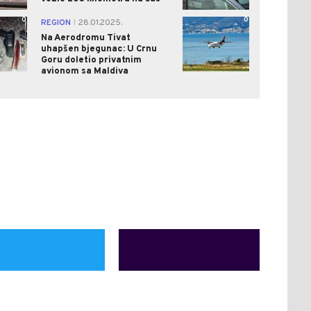
0
0
REGION
28.01.2025.
|
Na Aerodromu Tivat
uhapšen bjegunac: U Crnu
Goru doletio privatnim
avionom sa Maldiva