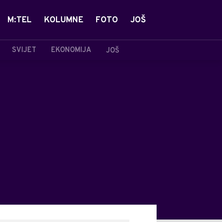
M:TEL
KOLUMNE
FOTO
JOŠ
SVIJET
EKONOMIJA
JOŠ