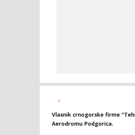
Dušan
AUTOR
0
Volaš
Vlasnik crnogorske firme "Te
Aerodromu Podgorica.