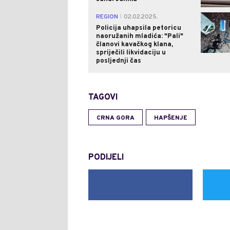
REGION
02.02.2025.
|
Policija uhapsila petoricu
naoružanih mladića: "Pali"
članovi kavačkog klana,
spriječili likvidaciju u
posljednji čas
TAGOVI
CRNA GORA
HAPŠENJE
PODIJELI