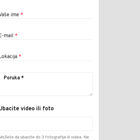
Vaše ime
*
E-mail
*
Lokacija
*
Ubacite video ili foto
Možete da ubacite do 3 fotografije ili videa. Ne