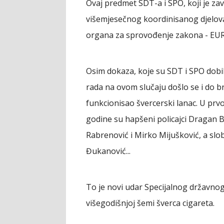
Ovaj predmet SDT-a i SPO, koji je za
višemjesečnog koordinisanog djelova
organa za sprovođenje zakona - EU
Osim dokaza, koje su SDT i SPO do
rada na ovom slučaju došlo se i do b
funkcionisao švercerski lanac. U pr
godine su hapšeni policajci Dragan 
Rabrenović i Mirko Mijušković, a slob
Đukanović...
To je novi udar Specijalnog državnog 
višegodišnjoj šemi šverca cigareta.