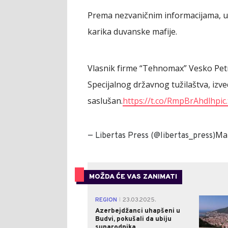
Prema nezvaničnim informacijama, u t
karika duvanske mafije.
Vlasnik firme “Tehnomax” Vesko Petr
Specijalnog državnog tužilaštva, izved
saslušan.
https://t.co/RmpBrAhdlh
pi
Mar
— Libertas Press (@libertas_press)
MOŽDA ĆE VAS ZANIMATI
REGION
23.03.2025.
|
Azerbejdžanci uhapšeni u
Budvi, pokušali da ubiju
sunarodnika