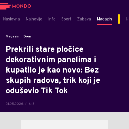
Naslovna
Najnovije
Info
Sport
Zabava
Magazin
M
Magazin
Dom
Prekrili stare pločice
dekorativnim panelima i
kupatilo je kao novo: Bez
skupih radova, trik koji je
oduševio Tik Tok
21.05.2026. / 16:13