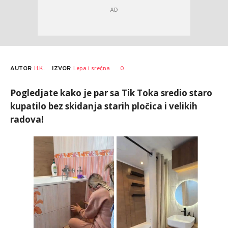
AUTOR
H.K.
0
IZVOR
Lepa i srećna
Pogledjate kako je par sa Tik Toka sredio staro
kupatilo bez skidanja starih pločica i velikih
radova!