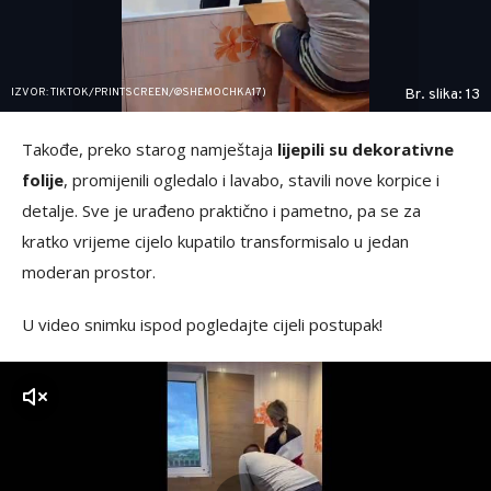
IZVOR: TIKTOK/PRINTSCREEN/@SHEMOCHKA17)
Br. slika: 13
Takođe, preko starog namještaja
lijepili su dekorativne
folije
, promijenili ogledalo i lavabo, stavili nove korpice i
detalje. Sve je urađeno praktično i pametno, pa se za
kratko vrijeme cijelo kupatilo transformisalo u jedan
moderan prostor.
U video snimku ispod pogledajte cijeli postupak!
zvuk