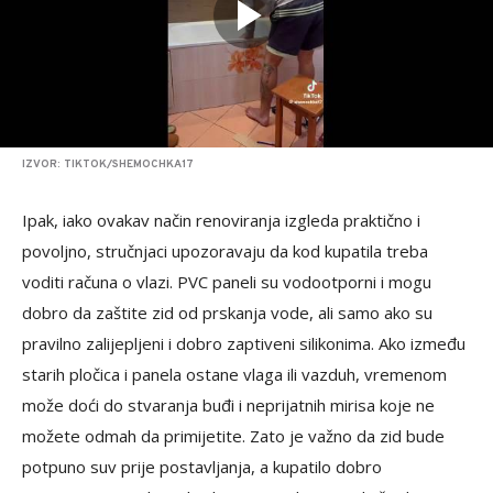
IZVOR: TIKTOK/SHEMOCHKA17
Ipak, iako ovakav način renoviranja izgleda praktično i
povoljno, stručnjaci upozoravaju da kod kupatila treba
voditi računa o vlazi. PVC paneli su vodootporni i mogu
dobro da zaštite zid od prskanja vode, ali samo ako su
pravilno zalijepljeni i dobro zaptiveni silikonima. Ako između
starih pločica i panela ostane vlaga ili vazduh, vremenom
može doći do stvaranja buđi i neprijatnih mirisa koje ne
možete odmah da primijetite. Zato je važno da zid bude
potpuno suv prije postavljanja, a kupatilo dobro