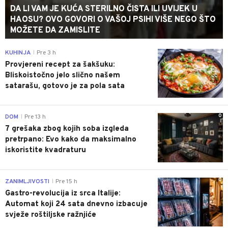
DA LI VAM JE KUĆA STERILNO ČISTA ILI UVIJEK U
HAOSU? OVO GOVORI O VAŠOJ PSIHI VIŠE NEGO ŠTO
MOŽETE DA ZAMISLITE
0
KUHINJA
Pre 3 h
|
Provjereni recept za šakšuku:
Bliskoistočno jelo slično našem
satarašu, gotovo je za pola sata
0
DOM
Pre 13 h
|
7 grešaka zbog kojih soba izgleda
pretrpano: Evo kako da maksimalno
iskoristite kvadraturu
0
ZANIMLJIVOSTI
Pre 15 h
|
Gastro-revolucija iz srca Italije:
Automat koji 24 sata dnevno izbacuje
svježe roštiljske ražnjiće