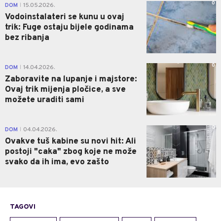
0
DOM
15.05.2026.
|
Vodoinstalateri se kunu u ovaj
trik: Fuge ostaju bijele godinama
bez ribanja
0
DOM
14.04.2026.
|
Zaboravite na lupanje i majstore:
Ovaj trik mijenja pločice, a sve
možete uraditi sami
0
DOM
04.04.2026.
|
Ovakve tuš kabine su novi hit: Ali
postoji "caka" zbog koje ne može
svako da ih ima, evo zašto
TAGOVI