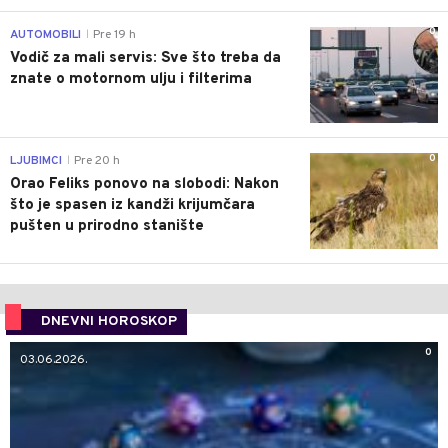
0
AUTOMOBILI
Pre 19 h
|
Vodič za mali servis: Sve što treba da
znate o motornom ulju i filterima
0
LJUBIMCI
Pre 20 h
|
Orao Feliks ponovo na slobodi: Nakon
što je spasen iz kandži krijumčara
pušten u prirodno stanište
DNEVNI HOROSKOP
0
03.06.2026.