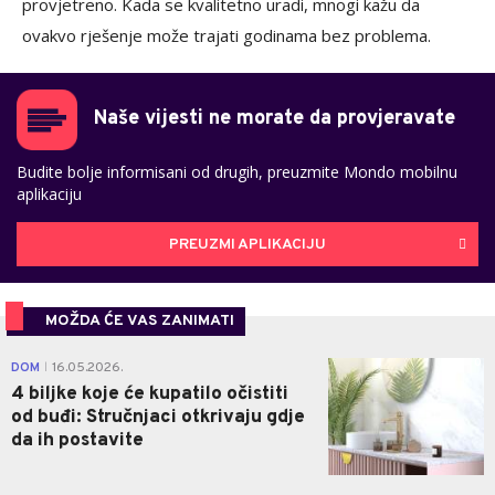
provjetreno. Kada se kvalitetno uradi, mnogi kažu da
ovakvo rješenje može trajati godinama bez problema.
Naše vijesti ne morate da provjeravate
Budite bolje informisani od drugih, preuzmite Mondo mobilnu
aplikaciju
PREUZMI APLIKACIJU
MOŽDA ĆE VAS ZANIMATI
0
DOM
16.05.2026.
|
4 biljke koje će kupatilo očistiti
od buđi: Stručnjaci otkrivaju gdje
da ih postavite