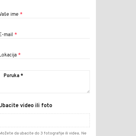
Vaše ime
*
E-mail
*
Lokacija
*
Ubacite video ili foto
Možete da ubacite do 3 fotografije ili videa. Ne