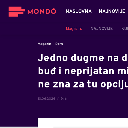
NASLOVNA
NAJNOVIJE
Magazin:
NAJNOVIJE
KU
Magazin
Dom
Jedno dugme na da
buđ i neprijatan mi
ne zna za tu opcij
10.06.2026. / 19:16