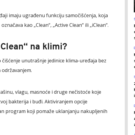
aji imaju ugrađenu funkciju samočišćenja, koja
označava kao „Clean“, „Active Clean“ ili „iClean“.
Clean“ na klimi?
išćenje unutrašnje jedinice klima-uređaja bez
m održavanjem.
ašinu, vlagu, masnoće i druge nečistoće koje
j bakterija i buđi. Aktiviranjem opcije
n program koji pomaže uklanjanju nakupljenih