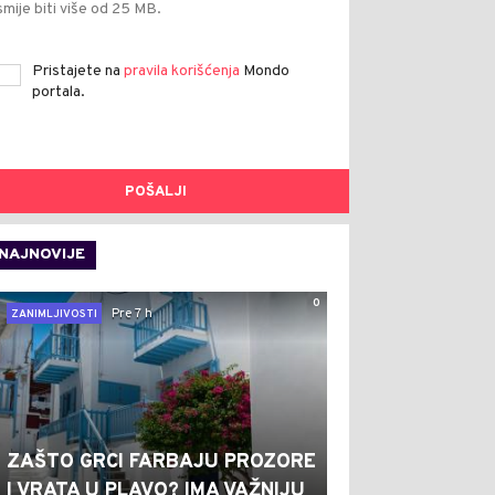
smije biti više od 25 MB.
Pristajete na
pravila korišćenja
Mondo
portala.
POŠALJI
NAJNOVIJE
0
Pre 7 h
ZANIMLJIVOSTI
ZAŠTO GRCI FARBAJU PROZORE
I VRATA U PLAVO? IMA VAŽNIJU