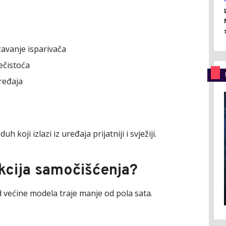
avanje isparivača
ečistoća
uređaja
uh koji izlazi iz uređaja prijatniji i svježiji.
nkcija samočišćenja?
 većine modela traje manje od pola sata.