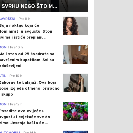
SVRHU NEGO ŠTO M...
0
SAVRŠENI
Pre 8 h
|
Boja noktiju koja će
dominirati u avgustu: Stoji
svima i ističe preplanu...
0
DOM
Pre 10 h
|
Mali stan od 25 kvadrata sa
savršenim kupatilom: Svi su
oduševljeni
0
STIL
Pre 10 h
|
Zaboravite balajaž: Ova boja
kose izgleda otmeno, prirodno
i skupo
0
DOM
Pre 12 h
|
Posadite ovo cvijeće u
avgustu i cvjetaće sve do
zime: Jesenja bašta će ...
0
|