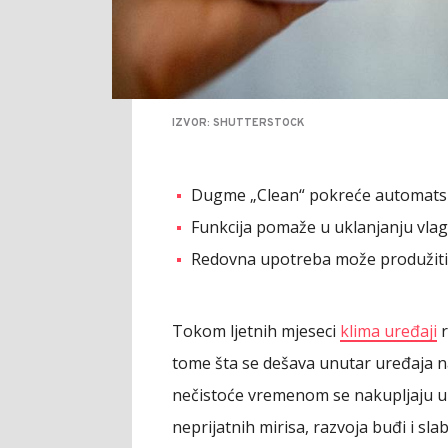
IZVOR: SHUTTERSTOCK
Dugme „Clean“ pokreće automatsk
Funkcija pomaže u uklanjanju vlage
Redovna upotreba može produžiti 
Tokom ljetnih mjeseci
klima uređaji
r
tome šta se dešava unutar uređaja na
nečistoće vremenom se nakupljaju u u
neprijatnih mirisa, razvoja buđi i sla