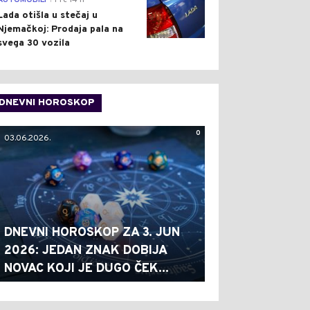
AUTOMOBILI
Pre 14 h
Lada otišla u stečaj u
Njemačkoj: Prodaja pala na
svega 30 vozila
DNEVNI HOROSKOP
0
03.06.2026.
DNEVNI HOROSKOP ZA 3. JUN
2026: JEDAN ZNAK DOBIJA
NOVAC KOJI JE DUGO ČEK...