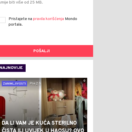
smije biti više od 25 MB.
Pristajete na
pravila korišćenja
Mondo
portala.
POŠALJI
NAJNOVIJE
0
Pre 2 h
ZANIMLJIVOSTI
DA LI VAM JE KUĆA STERILNO
ČISTA ILI UVIJEK U HAOSU? OVO