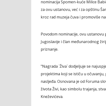
nominacija Spomen-kuće Milice Babić
za ovu ustanovu, već i za opštinu Ša
kroz rad muzeja čuva i promoviše 
Povodom nominacije, ovu ustanovu po
Jugoslavije i član međunarodnog žirij
priznanje.
"Nagrada `Živa` dodjeljuje se najuspj
projektima koji se ističu u očuvanju
nasljeđa. Osnovana je od Foruma slov
života Živi, kao simbolu trajanja, stva
Kneževićeva.