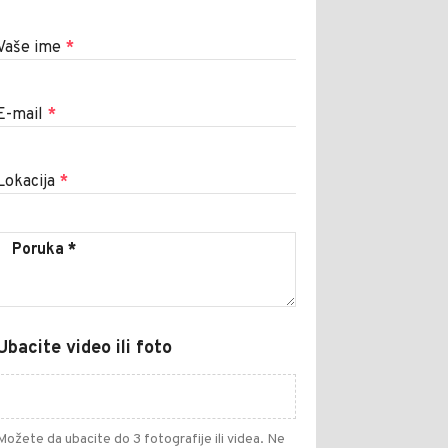
Vaše ime
*
E-mail
*
Lokacija
*
Ubacite video ili foto
Možete da ubacite do 3 fotografije ili videa. Ne