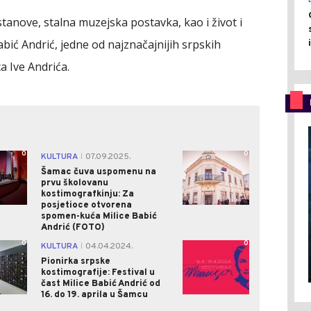
tanove, stalna muzejska postavka, kao i život i
bić Andrić, jedne od najznačajnijih srpskih
a Ive Andrića.
0
0
KULTURA
07.09.2025.
|
Šamac čuva uspomenu na
prvu školovanu
kostimografkinju: Za
posjetioce otvorena
spomen-kuća Milice Babić
Andrić (FOTO)
0
0
KULTURA
04.04.2024.
|
Pionirka srpske
kostimografije: Festival u
čast Milice Babić Andrić od
16. do 19. aprila u Šamcu