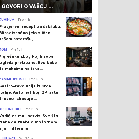
GOVORI O VAŠOJ ...
0
KUHINJA
Pre 4 h
|
Provjereni recept za šakšuku:
Bliskoistočno jelo slično
našem satarašu, ...
0
DOM
Pre 13 h
|
7 grešaka zbog kojih soba
izgleda pretrpano: Evo kako
da maksimalno isko...
0
ZANIMLJIVOSTI
Pre 16 h
|
Gastro-revolucija iz srca
Italije: Automat koji 24 sata
dnevno izbacuje ...
0
AUTOMOBILI
Pre 19 h
|
Vodič za mali servis: Sve što
treba da znate o motornom
ulju i filterima
0
|