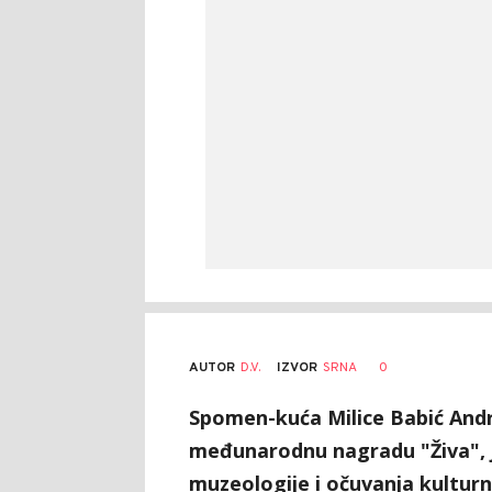
AUTOR
D.V.
0
IZVOR
SRNA
Spomen-kuća Milice Babić Andr
međunarodnu nagradu "Živa", je
muzeologije i očuvanja kultur