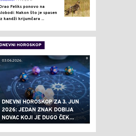
LJUBIMCI
Pre 20 h
Orao Feliks ponovo na
slobodi: Nakon što je spasen
iz kandži krijumčara ...
DNEVNI HOROSKOP
0
03.06.2026.
DNEVNI HOROSKOP ZA 3. JUN
2026: JEDAN ZNAK DOBIJA
NOVAC KOJI JE DUGO ČEK...