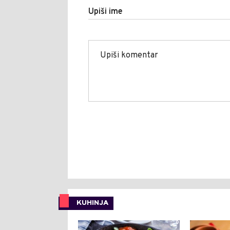
Upiši ime
KUHINJA
0