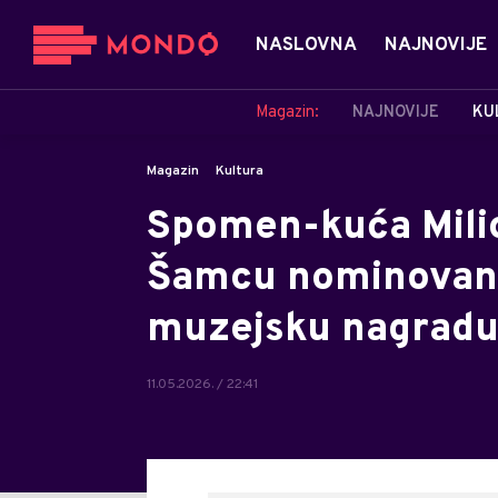
NASLOVNA
NAJNOVIJE
Magazin:
NAJNOVIJE
KU
Magazin
Kultura
Spomen-kuća Milic
Šamcu nominovana
muzejsku nagrad
11.05.2026. / 22:41