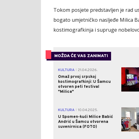
Tokom posjete predstavljen je rad us
bogato umjetničko nasljeđe Milica Ba
kostimografkinja i supruge nobelovc
MOŽDA ĆE VAS ZANIMATI
KULTURA
21.04.2026.
|
Omaž prvoj srpskoj
kostimografkinji: U Šamcu
otvoren peti festival
"Milica"
KULTURA
10.04.2025.
|
U Spomen-kući Milice Babić
Andrić u Šamcu otvorena
suvenirnica (FOTO)