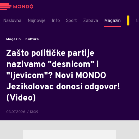
Naslovna
Najnovije
Info
Sport
Zabava
Magazin
M
Magazin
Kultura
Zašto političke partije
nazivamo "desnicom" i
"ljevicom"? Novi MONDO
Jezikolovac donosi odgovor!
(Video)
03.07.2026. / 13:39