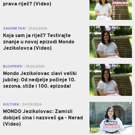
prava riječ? (Video)
1
ZAGONETKA!
21.06.2026.
|
Koja sam ja riječ? Testirajte
znanje u novoj epizodi Mondo
Jezikolovca (Video)
0
BLOOPERS!
18.06.2026.
|
Mondo Jezikolovac slavi veliki
jubilej: Od nedjelje počinje 10.
sezona, stiže i 100. epizoda!
0
KULTURA
24.05.2026.
|
MONDO Jezikolovac: Zamisli
dobiješ sina i nazoveš ga - Nerad
(Video)