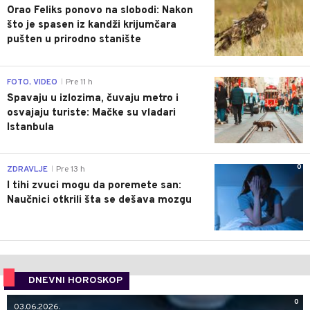
Orao Feliks ponovo na slobodi: Nakon
što je spasen iz kandži krijumčara
pušten u prirodno stanište
0
FOTO, VIDEO
Pre 11 h
|
Spavaju u izlozima, čuvaju metro i
osvajaju turiste: Mačke su vladari
Istanbula
0
ZDRAVLJE
Pre 13 h
|
I tihi zvuci mogu da poremete san:
Naučnici otkrili šta se dešava mozgu
DNEVNI HOROSKOP
0
03.06.2026.