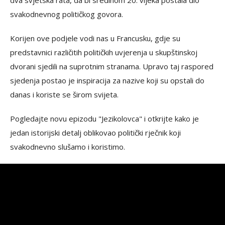
dva svjetska rata, da bi sredinom 20. vijeka postala dio
svakodnevnog političkog govora.
Korijen ove podjele vodi nas u Francusku, gdje su
predstavnici različitih političkih uvjerenja u skupštinskoj
dvorani sjedili na suprotnim stranama. Upravo taj raspored
sjedenja postao je inspiracija za nazive koji su opstali do
danas i koriste se širom svijeta.
Pogledajte novu epizodu "Jezikolovca" i otkrijte kako je
jedan istorijski detalj oblikovao politički rječnik koji
svakodnevno slušamo i koristimo.