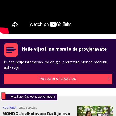
Naše vijesti ne morate da provjeravate
Budite bolje informisani od drugih, preuzmite Mondo mobilnu
aplikaciju
PREUZMI APLIKACIJU
MOŽDA ĆE VAS ZANIMATI
0
KULTURA
28.06.2026.
|
MONDO Jezikolovac: Da li je ovo