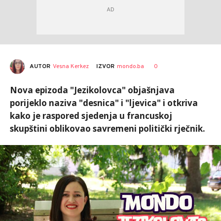
AUTOR
Vesna Kerkez
0
IZVOR
mondo.ba
Nova epizoda "Jezikolovca" objašnjava
porijeklo naziva "desnica" i "ljevica" i otkriva
kako je raspored sjedenja u francuskoj
skupštini oblikovao savremeni politički rječnik.