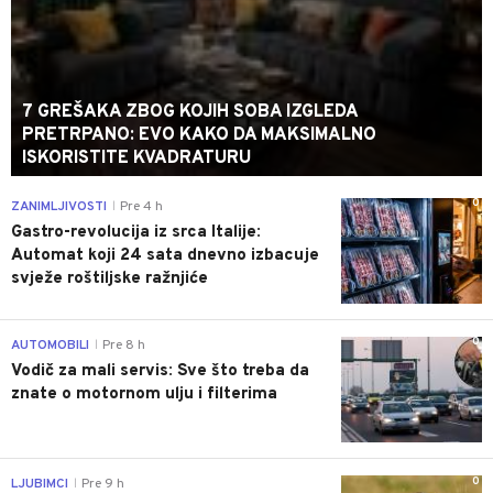
7 GREŠAKA ZBOG KOJIH SOBA IZGLEDA
PRETRPANO: EVO KAKO DA MAKSIMALNO
ISKORISTITE KVADRATURU
0
ZANIMLJIVOSTI
Pre 4 h
|
Gastro-revolucija iz srca Italije:
Automat koji 24 sata dnevno izbacuje
svježe roštiljske ražnjiće
0
AUTOMOBILI
Pre 8 h
|
Vodič za mali servis: Sve što treba da
znate o motornom ulju i filterima
0
LJUBIMCI
Pre 9 h
|