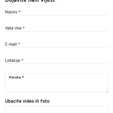
Dojavite nam vijest
Naslov
*
Vaše ime
*
E-mail
*
Lokacija
*
Ubacite video ili foto