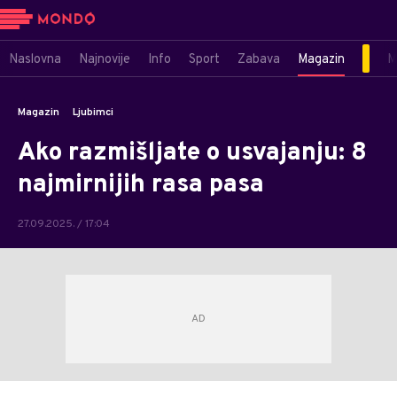
Naslovna
Najnovije
Info
Sport
Zabava
Magazin
M
Magazin
Ljubimci
Ako razmišljate o usvajanju: 8
najmirnijih rasa pasa
27.09.2025. / 17:04