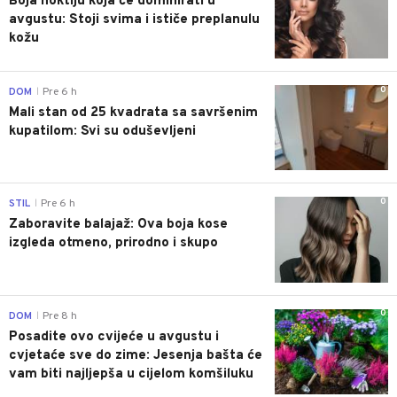
Boja noktiju koja će dominirati u
avgustu: Stoji svima i ističe preplanulu
kožu
0
DOM
Pre 6 h
|
Mali stan od 25 kvadrata sa savršenim
kupatilom: Svi su oduševljeni
0
STIL
Pre 6 h
|
Zaboravite balajaž: Ova boja kose
izgleda otmeno, prirodno i skupo
0
DOM
Pre 8 h
|
Posadite ovo cvijeće u avgustu i
cvjetaće sve do zime: Jesenja bašta će
vam biti najljepša u cijelom komšiluku