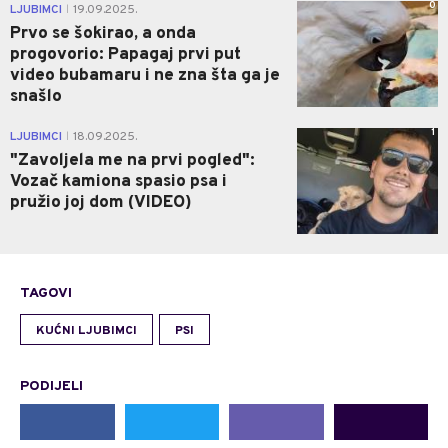
0
LJUBIMCI
19.09.2025.
|
Prvo se šokirao, a onda
progovorio: Papagaj prvi put
video bubamaru i ne zna šta ga je
snašlo
1
LJUBIMCI
18.09.2025.
|
"Zavoljela me na prvi pogled":
Vozač kamiona spasio psa i
pružio joj dom (VIDEO)
TAGOVI
KUĆNI LJUBIMCI
PSI
PODIJELI