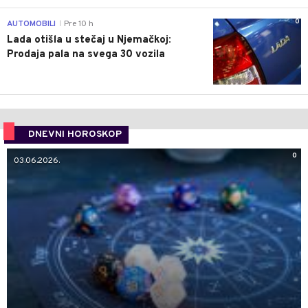
0
AUTOMOBILI
Pre 10 h
|
Lada otišla u stečaj u Njemačkoj:
Prodaja pala na svega 30 vozila
DNEVNI HOROSKOP
0
03.06.2026.