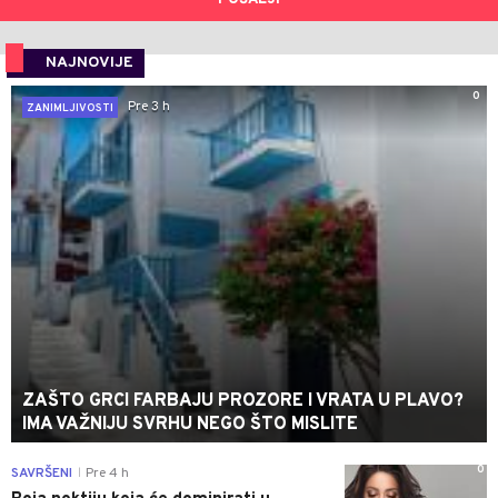
NAJNOVIJE
0
Pre 3 h
ZANIMLJIVOSTI
ZAŠTO GRCI FARBAJU PROZORE I VRATA U PLAVO?
IMA VAŽNIJU SVRHU NEGO ŠTO MISLITE
0
SAVRŠENI
Pre 4 h
|