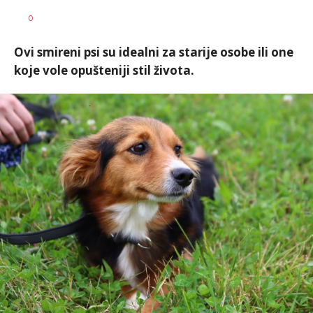
Vesna
AUTOR
0
Kerkez
Ovi smireni psi su idealni za starije osobe ili one
koje vole opušteniji stil života.