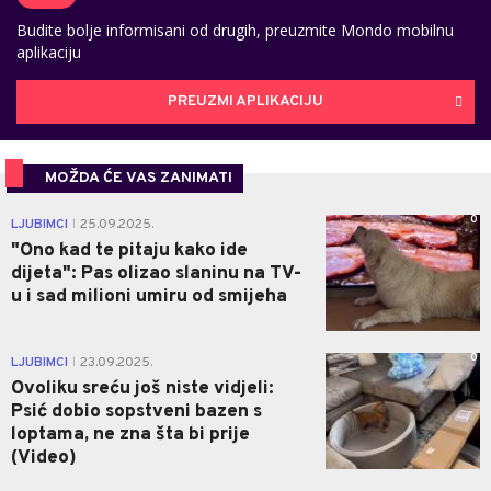
Budite bolje informisani od drugih, preuzmite Mondo mobilnu
aplikaciju
PREUZMI APLIKACIJU
MOŽDA ĆE VAS ZANIMATI
0
LJUBIMCI
25.09.2025.
|
"Ono kad te pitaju kako ide
dijeta": Pas olizao slaninu na TV-
u i sad milioni umiru od smijeha
0
LJUBIMCI
23.09.2025.
|
Ovoliku sreću još niste vidjeli:
Psić dobio sopstveni bazen s
loptama, ne zna šta bi prije
(Video)