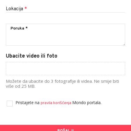
Lokacija
*
Ubacite video ili foto
Možete da ubacite do 3 fotografije ili videa. Ne smije biti
više od 25 MB.
Pristajete na
Mondo portala.
pravila korišćenja
POŠALJI