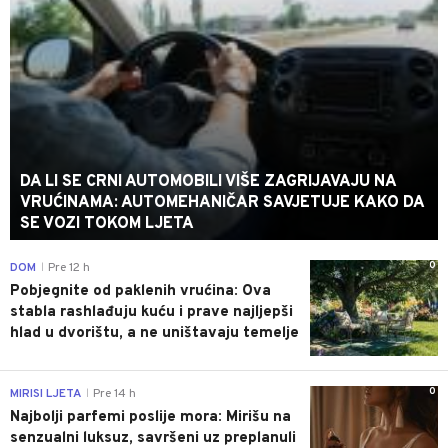
DA LI SE CRNI AUTOMOBILI VIŠE ZAGRIJAVAJU NA
VRUĆINAMA: AUTOMEHANIČAR SAVJETUJE KAKO DA
SE VOZI TOKOM LJETA
0
DOM
Pre 12 h
|
Pobjegnite od paklenih vrućina: Ova
stabla rashlađuju kuću i prave najljepši
hlad u dvorištu, a ne uništavaju temelje
0
MIRISI LJETA
Pre 14 h
|
Najbolji parfemi poslije mora: Mirišu na
senzualni luksuz, savršeni uz preplanuli