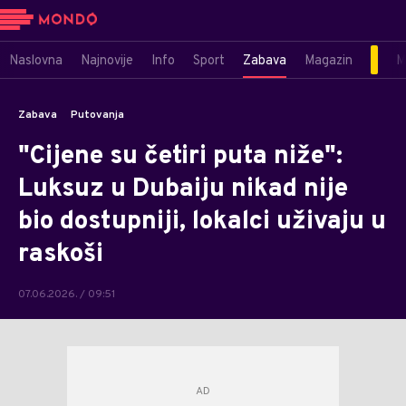
Naslovna
Najnovije
Info
Sport
Zabava
Magazin
M
Zabava
Putovanja
"Cijene su četiri puta niže":
Luksuz u Dubaiju nikad nije
bio dostupniji, lokalci uživaju u
raskoši
07.06.2026. / 09:51