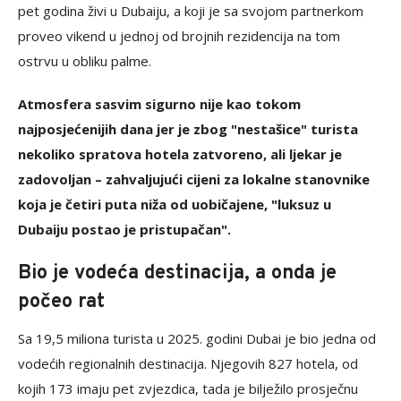
pet godina živi u Dubaiju, a koji je sa svojom partnerkom
proveo vikend u jednoj od brojnih rezidencija na tom
ostrvu u obliku palme.
Atmosfera sasvim sigurno nije kao tokom
najposjećenijih dana jer je zbog "nestašice" turista
nekoliko spratova hotela zatvoreno, ali ljekar je
zadovoljan – zahvaljujući cijeni za lokalne stanovnike
koja je četiri puta niža od uobičajene, "luksuz u
Dubaiju postao je pristupačan".
Bio je vodeća destinacija, a onda je
počeo rat
Sa 19,5 miliona turista u 2025. godini Dubai je bio jedna od
vodećih regionalnih destinacija. Njegovih 827 hotela, od
kojih 173 imaju pet zvjezdica, tada je bilježilo prosječnu