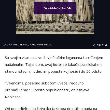
POGLEDAJ SLIKE
IZVOR: FADEL SENNA / AFP / PROFIMEDIA
Br. slika: 4
Sa svojim vilama na vodi, vještačkim lagunama i uređenjem
nadahnutim Tajlandom, ovaj hotel se takođe puni lokalnim
stanovništvom, nudeći im popuste koji sežu i do 50 odsto.
"Vikendima, posebno subotom uveče, redovno
premašujemo 90 odsto popunjenosti", objašnjava
Robinson.
Od ponedjeljka do četvrtka ta stopa drastično pada na