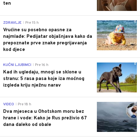
ten
0
ZDRAVLJE
Pre 15 h
|
Vrućine su posebno opasne za
najmlađe: Pedijatar objašnjava kako da
prepoznate prve znake pregrijavanja
kod djece
0
KUĆNI LJUBIMCI
Pre 16 h
|
Kad ih ugledaju, mnogi se sklone u
stranu: 5 rasa pasa koje iza moćnog
izgleda kriju nježnu narav
0
VIDEO
Pre 18 h
|
Dva mjeseca u Ohotskom moru bez
hrane i vode: Kako je Rus preživio 67
dana daleko od obale