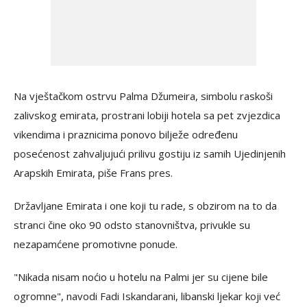
Na vještačkom ostrvu Palma Džumeira, simbolu raskoši
zalivskog emirata, prostrani lobiji hotela sa pet zvjezdica
vikendima i praznicima ponovo bilježe određenu
posećenost zahvaljujući prilivu gostiju iz samih Ujedinjenih
Arapskih Emirata, piše Frans pres.
Državljane Emirata i one koji tu rade, s obzirom na to da
stranci čine oko 90 odsto stanovništva, privukle su
nezapamćene promotivne ponude.
"Nikada nisam noćio u hotelu na Palmi jer su cijene bile
ogromne", navodi Fadi Iskandarani, libanski ljekar koji već