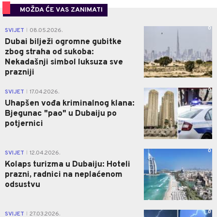
MOŽDA ĆE VAS ZANIMATI
0
SVIJET
08.05.2026.
|
Dubai bilježi ogromne gubitke
zbog straha od sukoba:
Nekadašnji simbol luksuza sve
prazniji
0
SVIJET
17.04.2026.
|
Uhapšen vođa kriminalnog klana:
Bjegunac "pao" u Dubaiju po
potjernici
0
SVIJET
12.04.2026.
|
Kolaps turizma u Dubaiju: Hoteli
prazni, radnici na neplaćenom
odsustvu
0
SVIJET
27.03.2026.
|