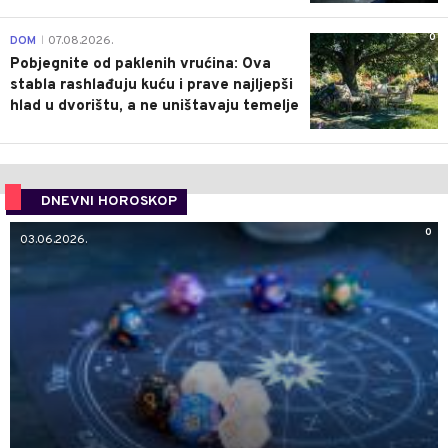
0
DOM
07.08.2026.
|
Pobjegnite od paklenih vrućina: Ova
stabla rashlađuju kuću i prave najljepši
hlad u dvorištu, a ne uništavaju temelje
DNEVNI HOROSKOP
0
03.06.2026.