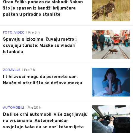
Orao Feliks ponovo na slobodi: Nakon
što je spasen iz kandži krijumčara
pušten u prirodno stanište
0
FOTO, VIDEO
Pre 5 h
|
Spavaju u izlozima, čuvaju metro i
osvajaju turiste: Mačke su vladari
Istanbula
0
ZDRAVLJE
Pre 7 h
|
I tihi zvuci mogu da poremete san:
Naučnici otkrili šta se dešava mozgu
0
AUTOMOBILI
Pre 20 h
|
Da li se crni automobili više zagrijavaju
na vrućinama: Automehaničar
savjetuje kako da se vozi tokom ljeta