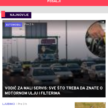
POŠALJI
NAJNOVIJE
0
Pre 2 h
AUTOMOBILI
VODIČ ZA MALI SERVIS: SVE ŠTO TREBA DA ZNATE O
MOTORNOM ULJU I FILTERIMA
0
LJUBIMCI
Pre 3 h
|