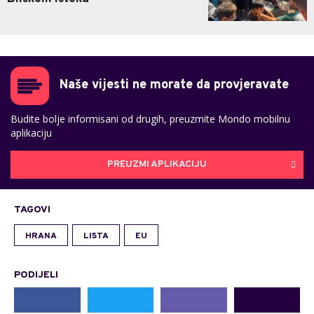
Naše vijesti ne morate da provjeravate
Budite bolje informisani od drugih, preuzmite Mondo mobilnu
aplikaciju
PREUZMI APLIKACIJU
TAGOVI
HRANA
LISTA
EU
PODIJELI