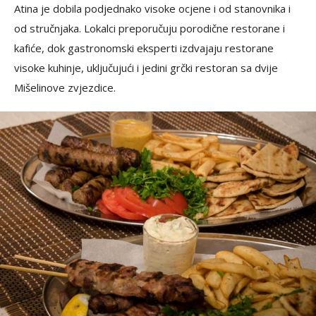
Atina je dobila podjednako visoke ocjene i od stanovnika i
od stručnjaka. Lokalci preporučuju porodične restorane i
kafiće, dok gastronomski eksperti izdvajaju restorane
visoke kuhinje, uključujući i jedini grčki restoran sa dvije
Mišelinove zvjezdice.