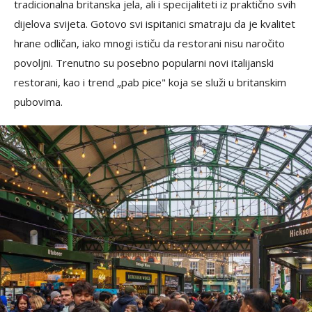
tradicionalna britanska jela, ali i specijaliteti iz praktično svih
dijelova svijeta. Gotovo svi ispitanici smatraju da je kvalitet
hrane odličan, iako mnogi ističu da restorani nisu naročito
povoljni. Trenutno su posebno popularni novi italijanski
restorani, kao i trend „pab pice" koja se služi u britanskim
pubovima.