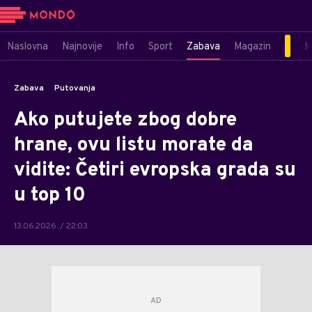
Naslovna
Najnovije
Info
Sport
Zabava
Magazin
M
Zabava
Putovanja
Ako putujete zbog dobre
hrane, ovu listu morate da
vidite: Četiri evropska grada su
u top 10
13.06.2026. / 22:03