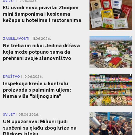
SVIJET
12.06.2026.
|
EU uvodi nova pravila: Zbogom
mini šamponima i kesicama
kečapa u hotelima i restoranima
0
ZANIMLJIVOSTI
11.06.2026.
|
Ne treba im niko: Jedina država
koja može potpuno sama da
prehrani svoje stanovništvo
1
DRUŠTVO
10.06.2026.
|
Inspekcija kreće u kontrolu
proizvoda s palminim uljem:
Nema više "biljnog sira"
0
SVIJET
05.06.2026.
|
UN upozorava: Milioni ljudi
suočeni sa glađu zbog krize na
Bliskom istoku