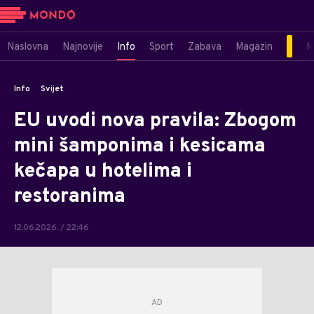
Naslovna
Najnovije
Info
Sport
Zabava
Magazin
M
Info
Svijet
EU uvodi nova pravila: Zbogom
mini šamponima i kesicama
kečapa u hotelima i
restoranima
12.06.2026. / 22:46