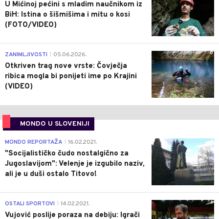
U Mićinoj pećini s mladim naučnikom iz
BiH: Istina o šišmišima i mitu o kosi
(FOTO/VIDEO)
0
ZANIMLJIVOSTI
05.06.2026.
|
Otkriven trag nove vrste: Čovječja
ribica mogla bi ponijeti ime po Krajini
(VIDEO)
MONDO U SLOVENIJI
4
MONDO REPORTAŽA
16.02.2021.
|
"Socijalističko čudo nostalgično za
Jugoslavijom": Velenje je izgubilo naziv,
ali je u duši ostalo Titovo!
1
OSTALI SPORTOVI
14.02.2021.
|
Vujović poslije poraza na debiju: Igrači