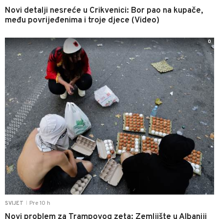
Novi detalji nesreće u Crikvenici: Bor pao na kupače,
među povrijeđenima i troje djece (Video)
0
Pre 10 h
SVIJET
|
Novi problem za Trampovog zeta: Zemljište u Albaniji