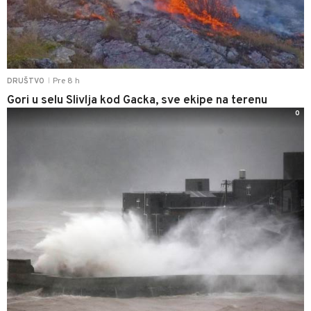
Pre 8 h
DRUŠTVO
|
Gori u selu Slivlja kod Gacka, sve ekipe na terenu
0