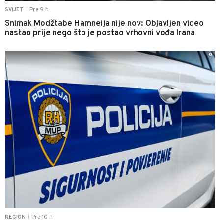
Pre 9 h
SVIJET
|
Snimak Modžtabe Hamneija nije nov: Objavljen video
nastao prije nego što je postao vrhovni vođa Irana
0
Pre 10 h
REGION
|