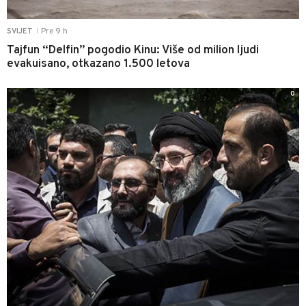
Pre 9 h
SVIJET
|
Tajfun “Delfin” pogodio Kinu: Više od milion ljudi
evakuisano, otkazano 1.500 letova
0