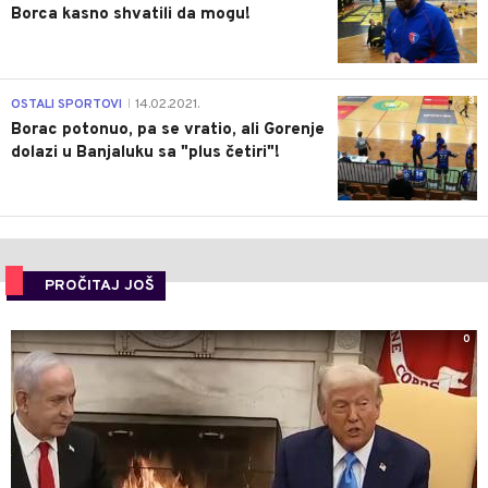
Borca kasno shvatili da mogu!
3
OSTALI SPORTOVI
14.02.2021.
|
Borac potonuo, pa se vratio, ali Gorenje
dolazi u Banjaluku sa "plus četiri"!
PROČITAJ JOŠ
0