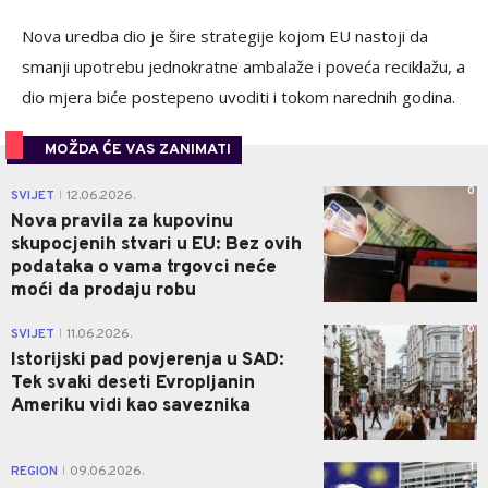
Nova uredba dio je šire strategije kojom EU nastoji da
smanji upotrebu jednokratne ambalaže i poveća reciklažu, a
dio mjera biće postepeno uvoditi i tokom narednih godina.
MOŽDA ĆE VAS ZANIMATI
0
SVIJET
12.06.2026.
|
Nova pravila za kupovinu
skupocjenih stvari u EU: Bez ovih
podataka o vama trgovci neće
moći da prodaju robu
0
SVIJET
11.06.2026.
|
Istorijski pad povjerenja u SAD:
Tek svaki deseti Evropljanin
Ameriku vidi kao saveznika
1
REGION
09.06.2026.
|