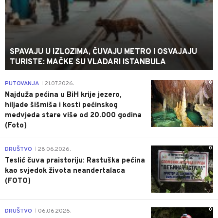
SPAVAJU U IZLOZIMA, ČUVAJU METRO I OSVAJAJU
TURISTE: MAČKE SU VLADARI ISTANBULA
0
PUTOVANJA
21.07.2026.
|
Najduža pećina u BiH krije jezero,
hiljade šišmiša i kosti pećinskog
medvjeda stare više od 20.000 godina
(Foto)
0
DRUŠTVO
28.06.2026.
|
Teslić čuva praistoriju: Rastuška pećina
kao svjedok života neandertalaca
(FOTO)
0
DRUŠTVO
06.06.2026.
|