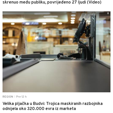
skrenuo među publiku, povrijeđeno 27 ljudi (Video)
0
Pre 12 h
REGION
|
Velika pljačka u Budvi: Trojica maskiranih razbojnika
odnijela oko 320.000 evra iz marketa