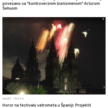
povezano sa "kontroverznim biznismenom" Arturom
Šehuom
0
Pre 11 h
SVIJET
|
Horor na festivalu vatrometa u Španiji: Projektil