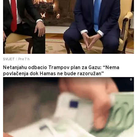
Pre 7 h
SVIJET
|
Netanjahu odbacio Trampov plan za Gazu: “Nema
povlačenja dok Hamas ne bude razoružan”
0