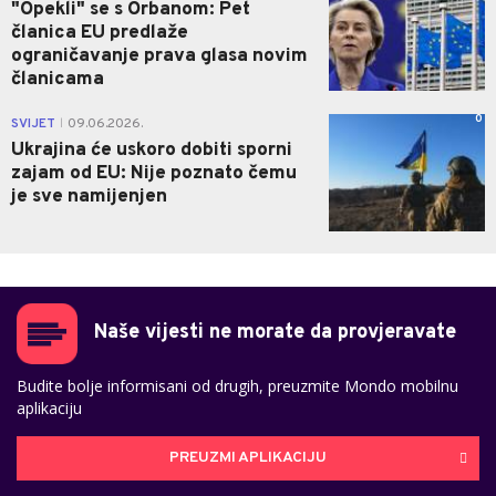
"Opekli" se s Orbanom: Pet
članica EU predlaže
ograničavanje prava glasa novim
članicama
0
SVIJET
09.06.2026.
|
Ukrajina će uskoro dobiti sporni
zajam od EU: Nije poznato čemu
je sve namijenjen
Naše vijesti ne morate da provjeravate
Budite bolje informisani od drugih, preuzmite Mondo mobilnu
aplikaciju
PREUZMI APLIKACIJU