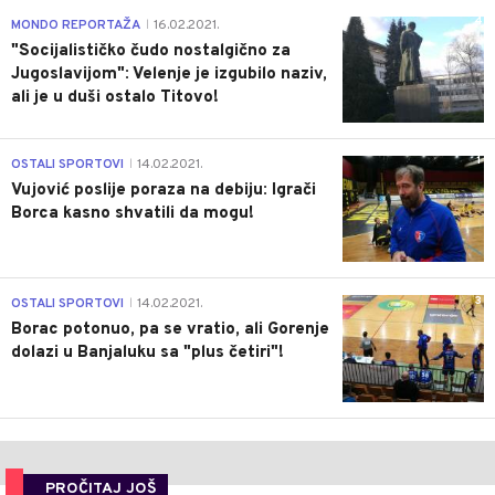
4
MONDO REPORTAŽA
16.02.2021.
|
"Socijalističko čudo nostalgično za
Jugoslavijom": Velenje je izgubilo naziv,
ali je u duši ostalo Titovo!
1
OSTALI SPORTOVI
14.02.2021.
|
Vujović poslije poraza na debiju: Igrači
Borca kasno shvatili da mogu!
3
OSTALI SPORTOVI
14.02.2021.
|
Borac potonuo, pa se vratio, ali Gorenje
dolazi u Banjaluku sa "plus četiri"!
PROČITAJ JOŠ