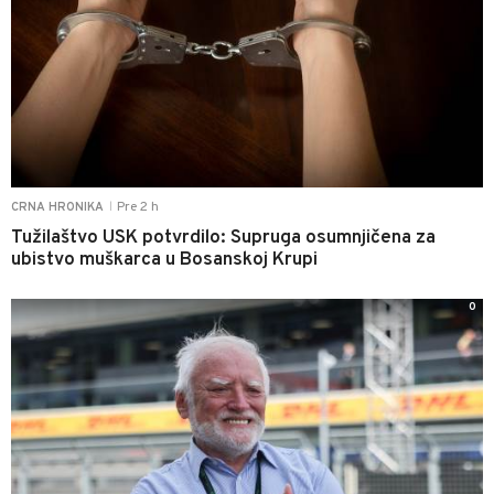
Pre 2 h
CRNA HRONIKA
|
Tužilaštvo USK potvrdilo: Supruga osumnjičena za
ubistvo muškarca u Bosanskoj Krupi
0