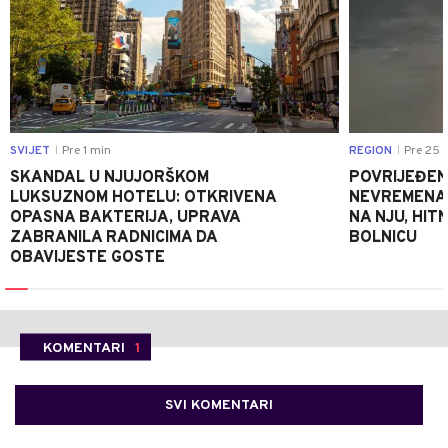
SVIJET
Pre 1 min
REGION
Pre 25 
|
|
SKANDAL U NJUJORŠKOM
POVRIJEĐEN
LUKSUZNOM HOTELU: OTKRIVENA
NEVREMENA U
OPASNA BAKTERIJA, UPRAVA
NA NJU, HI
ZABRANILA RADNICIMA DA
BOLNICU
OBAVIJESTE GOSTE
KOMENTARI
1
SVI KOMENTARI