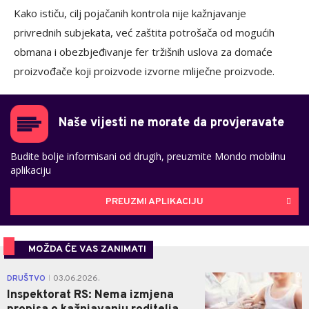
Kako ističu, cilj pojačanih kontrola nije kažnjavanje
privrednih subjekata, već zaštita potrošača od mogućih
obmana i obezbjeđivanje fer tržišnih uslova za domaće
proizvođače koji proizvode izvorne mliječne proizvode.
Naše vijesti ne morate da provjeravate
Budite bolje informisani od drugih, preuzmite Mondo mobilnu
aplikaciju
PREUZMI APLIKACIJU
MOŽDA ĆE VAS ZANIMATI
0
DRUŠTVO
03.06.2026.
|
Inspektorat RS: Nema izmjena