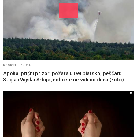
Pre 2 h
REGION
|
Apokaliptični prizori požara u Deliblatskoj peščari:
Stigla i Vojska Srbije, nebo se ne vidi od dima (Foto)
0