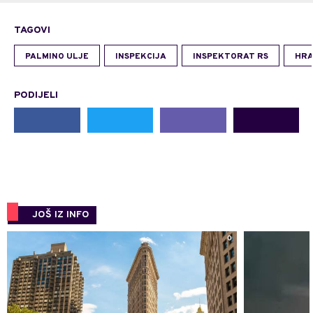
TAGOVI
PALMINO ULJE
INSPEKCIJA
INSPEKTORAT RS
HR
PODIJELI
JOŠ IZ INFO
0