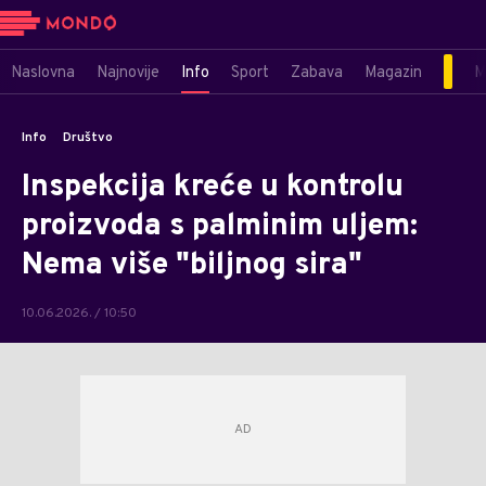
Naslovna
Najnovije
Info
Sport
Zabava
Magazin
M
Info
Društvo
Inspekcija kreće u kontrolu
proizvoda s palminim uljem:
Nema više "biljnog sira"
10.06.2026. / 10:50