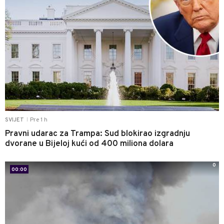
Pre 1 h
SVIJET
|
Pravni udarac za Trampa: Sud blokirao izgradnju
dvorane u Bijeloj kući od 400 miliona dolara
0
00:00