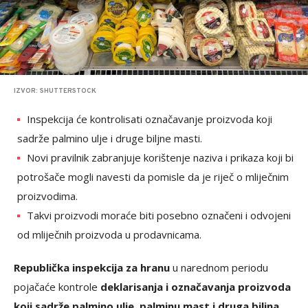
IZVOR: SHUTTERSTOCK
Inspekcija će kontrolisati označavanje proizvoda koji
sadrže palmino ulje i druge biljne masti.
Novi pravilnik zabranjuje korištenje naziva i prikaza koji bi
potrošače mogli navesti da pomisle da je riječ o mliječnim
proizvodima.
Takvi proizvodi moraće biti posebno označeni i odvojeni
od mliječnih proizvoda u prodavnicama.
Republička inspekcija za hranu
u narednom periodu
pojačaće kontrole
deklarisanja i označavanja proizvoda
koji sadrže palmino ulje, palminu mast i druga biljna