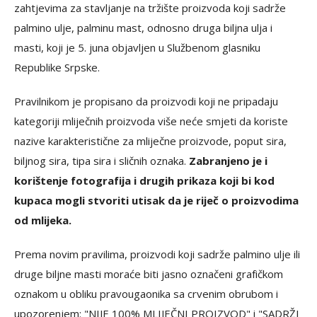
zahtjevima za stavljanje na tržište proizvoda koji sadrže
palmino ulje, palminu mast, odnosno druga biljna ulja i
masti, koji je 5. juna objavljen u Službenom glasniku
Republike Srpske.
Pravilnikom je propisano da proizvodi koji ne pripadaju
kategoriji mliječnih proizvoda više neće smjeti da koriste
nazive karakteristične za mliječne proizvode, poput sira,
biljnog sira, tipa sira i sličnih oznaka.
Zabranjeno je i
korištenje fotografija i drugih prikaza koji bi kod
kupaca mogli stvoriti utisak da je riječ o proizvodima
od mlijeka.
Prema novim pravilima, proizvodi koji sadrže palmino ulje ili
druge biljne masti moraće biti jasno označeni grafičkom
oznakom u obliku pravougaonika sa crvenim obrubom i
upozorenjem: "NIJE 100% MLIJEČNI PROIZVOD" i "SADRŽI