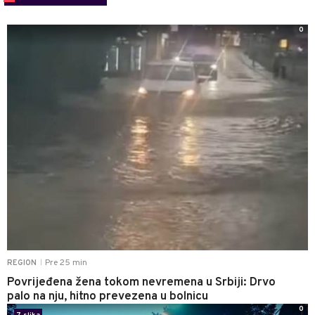
0
Pre 25 min
REGION
|
Povrijeđena žena tokom nevremena u Srbiji: Drvo
palo na nju, hitno prevezena u bolnicu
0