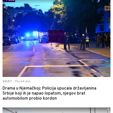
7 slika
Pre 44 min
SVIJET
|
Drama u Njemačkoj: Policija upucala državljanina
Srbije koji ih je napao lopatom, njegov brat
automobilom probio kordon
0