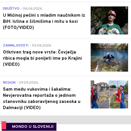
0
DRUŠTVO
06.06.2026.
|
U Mićinoj pećini s mladim naučnikom iz
BiH: Istina o šišmišima i mitu o kosi
(FOTO/VIDEO)
0
ZANIMLJIVOSTI
05.06.2026.
|
Otkriven trag nove vrste: Čovječja
ribica mogla bi ponijeti ime po Krajini
(VIDEO)
0
REGION
29.05.2026.
|
Sam među vukovima i šakalima:
Nevjerovatna reportaža o jedinom
stanovniku zaboravljenog zaseoka u
Dalmaciji (VIDEO)
MONDO U SLOVENIJI