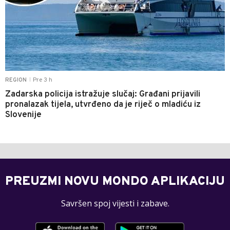
Pre 3 h
REGION
|
Zadarska policija istražuje slučaj: Građani prijavili
pronalazak tijela, utvrđeno da je riječ o mladiću iz
Slovenije
PREUZMI NOVU MONDO APLIKACIJU
Savršen spoj vijesti i zabave.