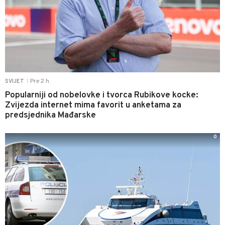
Pre 2 h
SVIJET
|
Popularniji od nobelovke i tvorca Rubikove kocke:
Zvijezda internet mima favorit u anketama za
predsjednika Mađarske
0