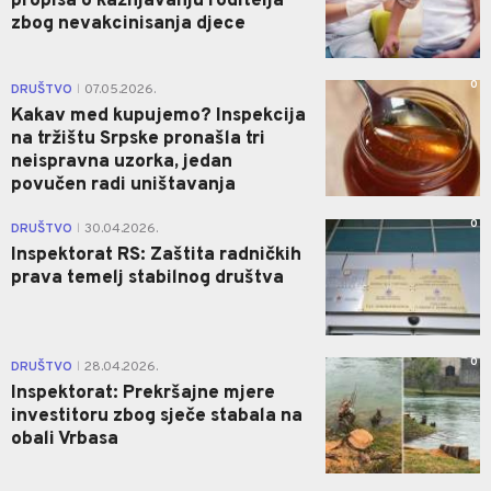
propisa o kažnjavanju roditelja
zbog nevakcinisanja djece
0
DRUŠTVO
07.05.2026.
|
Kakav med kupujemo? Inspekcija
na tržištu Srpske pronašla tri
neispravna uzorka, jedan
povučen radi uništavanja
0
DRUŠTVO
30.04.2026.
|
Inspektorat RS: Zaštita radničkih
prava temelj stabilnog društva
0
DRUŠTVO
28.04.2026.
|
Inspektorat: Prekršajne mjere
investitoru zbog sječe stabala na
obali Vrbasa