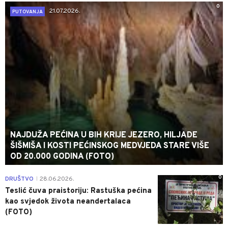
0
21.07.2026.
PUTOVANJA
NAJDUŽA PEĆINA U BIH KRIJE JEZERO, HILJADE
ŠIŠMIŠA I KOSTI PEĆINSKOG MEDVJEDA STARE VIŠE
OD 20.000 GODINA (FOTO)
0
DRUŠTVO
28.06.2026.
|
Teslić čuva praistoriju: Rastuška pećina
kao svjedok života neandertalaca
(FOTO)