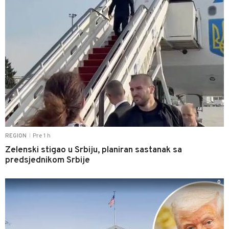
Pre 1 h
REGION
|
Zelenski stigao u Srbiju, planiran sastanak sa
predsjednikom Srbije
0