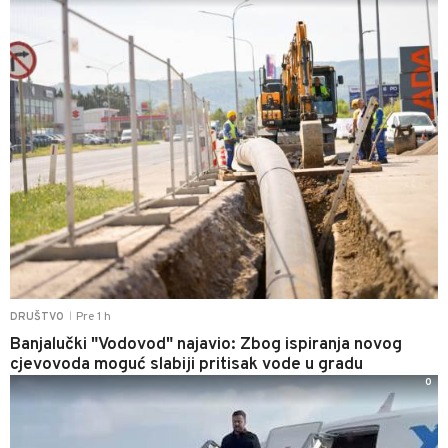
Pre 1 h
DRUŠTVO
|
Banjalučki "Vodovod" najavio: Zbog ispiranja novog
cjevovoda moguć slabiji pritisak vode u gradu
0