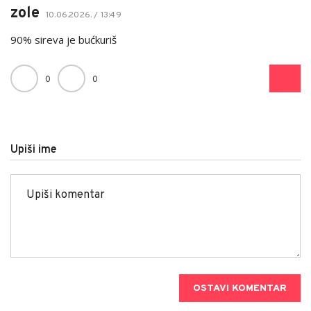
zole
10.06.2026. / 13:49
90% sireva je bućkuriš
0
0
Upiši ime
OSTAVI KOMENTAR