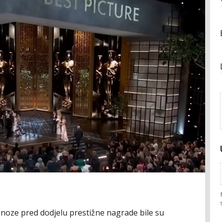
oze pred dodjelu prestižne nagrade bile su