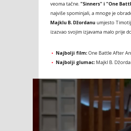
veoma tačne.
"Sinners" i "One Batt
najviše spominjali, a mnoge je obrado
Majklu B. Džordanu
umjesto Timotij
izazvao svojim izjavama malo prije do
Najbolji film:
One Battle After A
Najbolji glumac:
Majkl B. Džorda