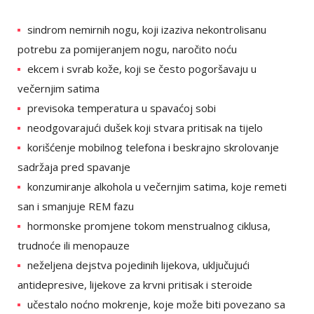
sindrom nemirnih nogu, koji izaziva nekontrolisanu
potrebu za pomijeranjem nogu, naročito noću
ekcem i svrab kože, koji se često pogoršavaju u
večernjim satima
previsoka temperatura u spavaćoj sobi
neodgovarajući dušek koji stvara pritisak na tijelo
korišćenje mobilnog telefona i beskrajno skrolovanje
sadržaja pred spavanje
konzumiranje alkohola u večernjim satima, koje remeti
san i smanjuje REM fazu
hormonske promjene tokom menstrualnog ciklusa,
trudnoće ili menopauze
neželjena dejstva pojedinih lijekova, uključujući
antidepresive, lijekove za krvni pritisak i steroide
učestalo noćno mokrenje, koje može biti povezano sa