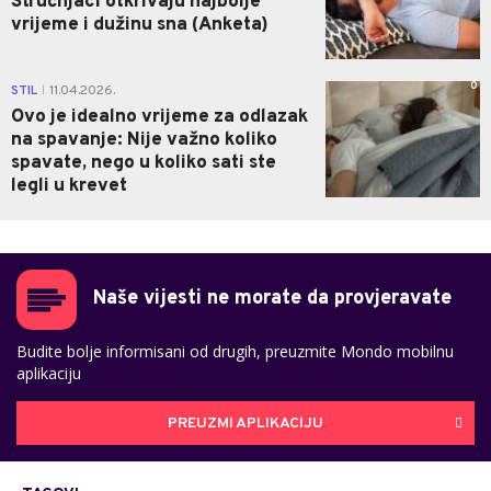
Stručnjaci otkrivaju najbolje
vrijeme i dužinu sna (Anketa)
0
STIL
11.04.2026.
|
Ovo je idealno vrijeme za odlazak
na spavanje: Nije važno koliko
spavate, nego u koliko sati ste
legli u krevet
Naše vijesti ne morate da provjeravate
Budite bolje informisani od drugih, preuzmite Mondo mobilnu
aplikaciju
PREUZMI APLIKACIJU