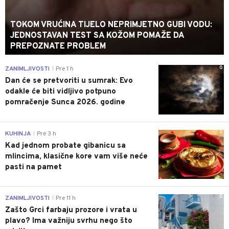
TOKOM VRUĆINA TIJELO NEPRIMJETNO GUBI VODU:
JEDNOSTAVAN TEST SA KOŽOM POMAŽE DA
PREPOZNATE PROBLEM
0
ZANIMLJIVOSTI
Pre 1 h
|
Dan će se pretvoriti u sumrak: Evo
odakle će biti vidljivo potpuno
pomračenje Sunca 2026. godine
0
KUHINJA
Pre 3 h
|
Kad jednom probate gibanicu sa
mlincima, klasične kore vam više neće
pasti na pamet
0
ZANIMLJIVOSTI
Pre 11 h
|
Zašto Grci farbaju prozore i vrata u
plavo? Ima važniju svrhu nego što