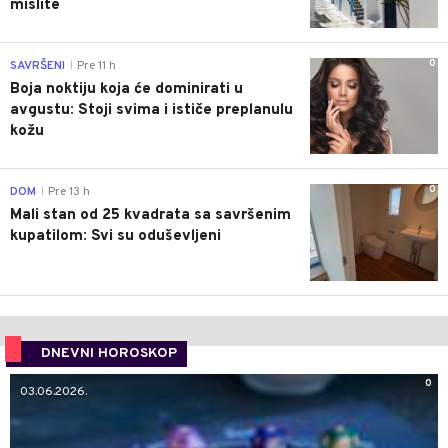
mislite
0
SAVRŠENI
Pre 11 h
|
Boja noktiju koja će dominirati u
avgustu: Stoji svima i ističe preplanulu
kožu
0
DOM
Pre 13 h
|
Mali stan od 25 kvadrata sa savršenim
kupatilom: Svi su oduševljeni
DNEVNI HOROSKOP
0
03.06.2026.