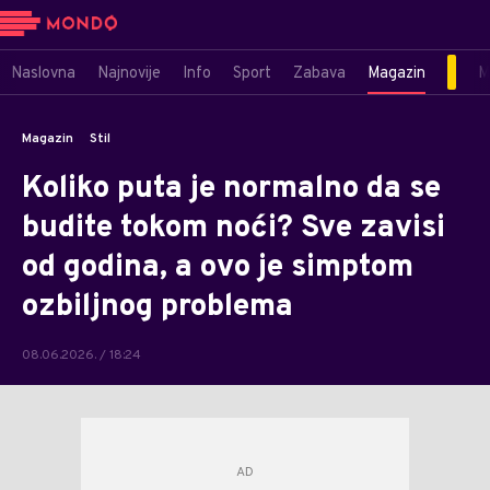
Naslovna
Najnovije
Info
Sport
Zabava
Magazin
M
Magazin
Stil
Koliko puta je normalno da se
budite tokom noći? Sve zavisi
od godina, a ovo je simptom
ozbiljnog problema
08.06.2026. / 18:24