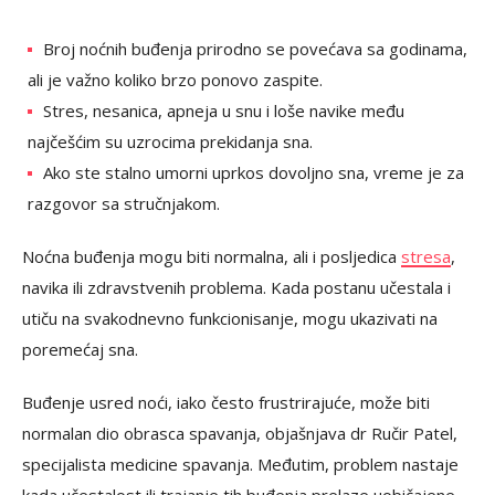
Broj noćnih buđenja prirodno se povećava sa godinama,
ali je važno koliko brzo ponovo zaspite.
Stres, nesanica, apneja u snu i loše navike među
najčešćim su uzrocima prekidanja sna.
Ako ste stalno umorni uprkos dovoljno sna, vreme je za
razgovor sa stručnjakom.
Noćna buđenja mogu biti normalna, ali i posljedica
stresa
,
navika ili zdravstvenih problema. Kada postanu učestala i
utiču na svakodnevno funkcionisanje, mogu ukazivati na
poremećaj sna.
Buđenje usred noći, iako često frustrirajuće, može biti
normalan dio obrasca spavanja, objašnjava dr Ručir Patel,
specijalista medicine spavanja. Međutim, problem nastaje
kada učestalost ili trajanje tih buđenja prelaze uobičajene