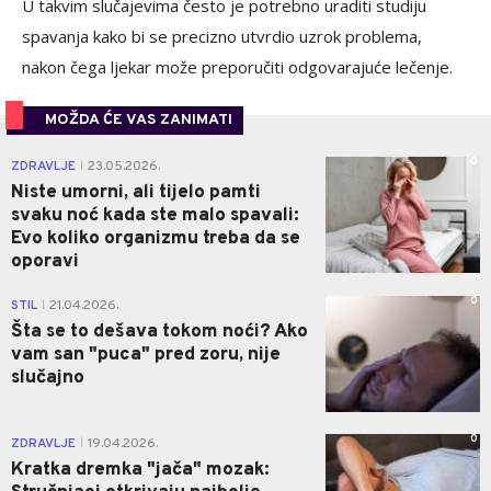
U takvim slučajevima često je potrebno uraditi studiju
spavanja kako bi se precizno utvrdio uzrok problema,
nakon čega ljekar može preporučiti odgovarajuće lečenje.
MOŽDA ĆE VAS ZANIMATI
0
ZDRAVLJE
23.05.2026.
|
Niste umorni, ali tijelo pamti
svaku noć kada ste malo spavali:
Evo koliko organizmu treba da se
oporavi
0
STIL
21.04.2026.
|
Šta se to dešava tokom noći? Ako
vam san "puca" pred zoru, nije
slučajno
0
ZDRAVLJE
19.04.2026.
|
Kratka dremka "jača" mozak: