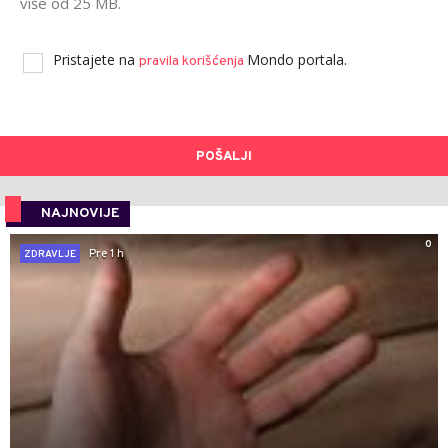
više od 25 MB.
Pristajete na
Mondo portala.
pravila korišćenja
POŠALJI
NAJNOVIJE
0
Pre 1 h
ZDRAVLJE