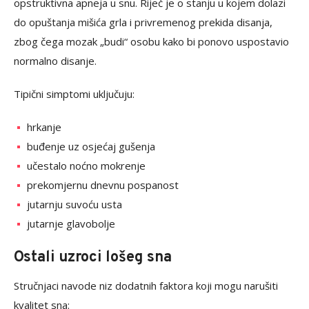
opstruktivna apneja u snu. Riječ je o stanju u kojem dolazi
do opuštanja mišića grla i privremenog prekida disanja,
zbog čega mozak „budi“ osobu kako bi ponovo uspostavio
normalno disanje.
Tipični simptomi uključuju:
hrkanje
buđenje uz osjećaj gušenja
učestalo noćno mokrenje
prekomjernu dnevnu pospanost
jutarnju suvoću usta
jutarnje glavobolje
Ostali uzroci lošeg sna
Stručnjaci navode niz dodatnih faktora koji mogu narušiti
kvalitet sna: