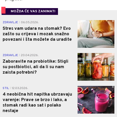
MOŽDA ĆE VAS ZANIMATI
0
ZDRAVLJE
06.05.2026.
|
Stres vam udara na stomak? Evo
zašto su crijeva i mozak snažno
povezani i šta možete da uradite
0
ZDRAVLJE
20.04.2026.
|
Zaboravite na probiotike: Stigli
su postbiotici, ali da li su nam
zaista potrebni?
0
STIL
12.03.2026.
|
4 neobična hit napitka ubrzavaju
varenje: Prave se brzo i lako, a
stomak radi kao sat i polako
nestaje