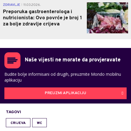
0
ZDRAVLJE
11.03.2026.
|
Preporuka gastroenterologa i
nutricionista: Ovo povrće je broj 1
za bolje zdravlje crijeva
Naše vijesti ne morate da provjeravate
Budite bolje informisani od drugih, preuzmite Mondo mobilnu
aplikaciju
PREUZMI APLIKACIJU
TAGOVI
CRIJEVA
WC