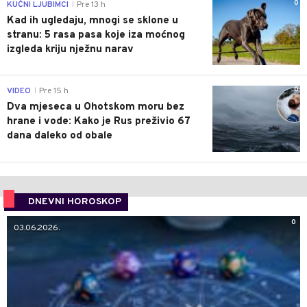
0
KUĆNI LJUBIMCI
Pre 13 h
|
Kad ih ugledaju, mnogi se sklone u
stranu: 5 rasa pasa koje iza moćnog
izgleda kriju nježnu narav
0
VIDEO
Pre 15 h
|
Dva mjeseca u Ohotskom moru bez
hrane i vode: Kako je Rus preživio 67
dana daleko od obale
DNEVNI HOROSKOP
0
03.06.2026.