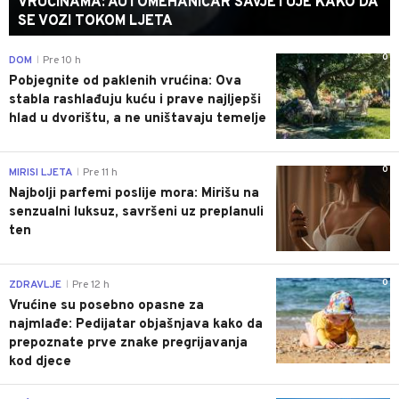
VRUĆINAMA: AUTOMEHANIČAR SAVJETUJE KAKO DA
SE VOZI TOKOM LJETA
0
DOM
Pre 10 h
|
Pobjegnite od paklenih vrućina: Ova
stabla rashlađuju kuću i prave najljepši
hlad u dvorištu, a ne uništavaju temelje
0
MIRISI LJETA
Pre 11 h
|
Najbolji parfemi poslije mora: Mirišu na
senzualni luksuz, savršeni uz preplanuli
ten
0
ZDRAVLJE
Pre 12 h
|
Vrućine su posebno opasne za
najmlađe: Pedijatar objašnjava kako da
prepoznate prve znake pregrijavanja
kod djece