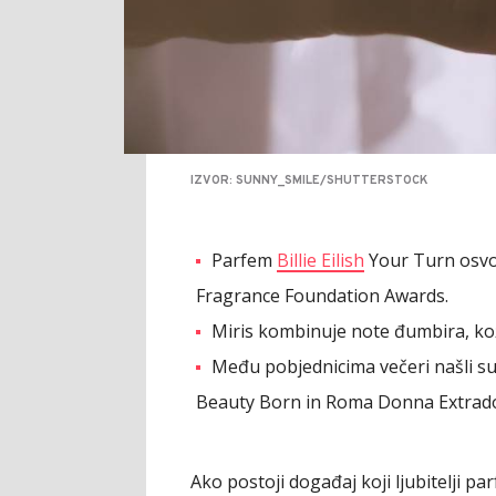
IZVOR: SUNNY_SMILE/SHUTTERSTOCK
Parfem
Billie Eilish
Your Turn osvo
Fragrance Foundation Awards.
Miris kombinuje note đumbira, kož
Među pobjednicima večeri našli su
Beauty Born in Roma Donna Extrado
Ako postoji događaj koji ljubitelji p