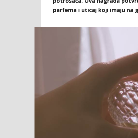
potrošača. Ova nagrada potvrđ
parfema i uticaj koji imaju na 