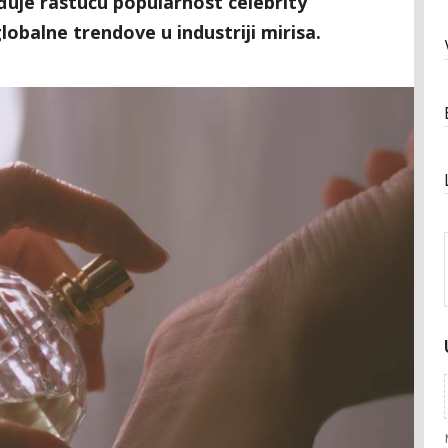
uje rastuću popularnost celebrity
globalne trendove u industriji mirisa.