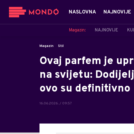
NASLOVNA
NAJNOVIJE
Magazin:
NAJNOVIJE
KU
Magazin
Stil
Ovaj parfem je up
na svijetu: Dodijel
ovo su definitivno 
16.06.2026. / 09:57