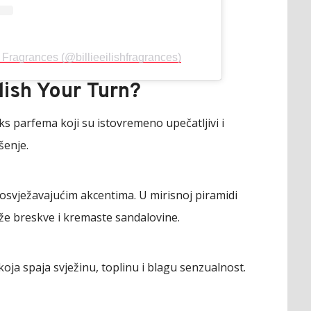
 Fragrances (@billieeilishfragrances)
ilish Your Turn?
ks parfema koji su istovremeno upečatljivi i
šenje.
 osvježavajućim akcentima. U mirisnoj piramidi
že breskve i kremaste sandalovine.
koja spaja svježinu, toplinu i blagu senzualnost.