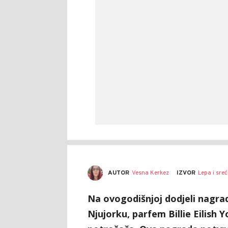
AUTOR
Vesna Kerkez
IZVOR
Lepa i sre
Na ovogodišnjoj dodjeli nagr
Njujorku, parfem Billie Eilish 