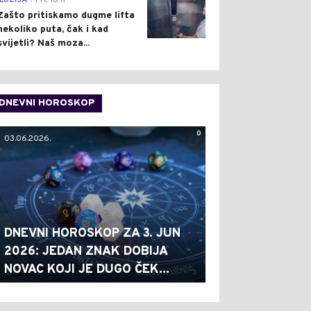
ILUZIJA
Pre 16 h
Zašto pritiskamo dugme lifta
nekoliko puta, čak i kad
svijetli? Naš moza...
DNEVNI HOROSKOP
0
03.06.2026.
DNEVNI HOROSKOP ZA 3. JUN
2026: JEDAN ZNAK DOBIJA
NOVAC KOJI JE DUGO ČEK...