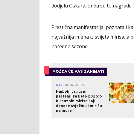
dodjelu Oskara, onda su to nagrade
Prestižna manifestacija, poznata i k
najvažnija imena iz svijeta mirisa, a 
naredne sezone.
MOŽDA ĆE VAS ZANIMATI
0
STIL
12.06.2026.
|
Najbolji citrusni
parfemi za ljeto 2026: 5
luksuznih mirisa koji
donose svježinu i mirišu
na more