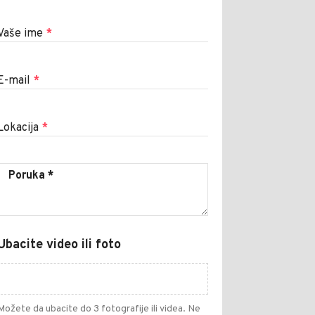
Vaše ime
*
E-mail
*
Lokacija
*
Ubacite video ili foto
Možete da ubacite do 3 fotografije ili videa. Ne