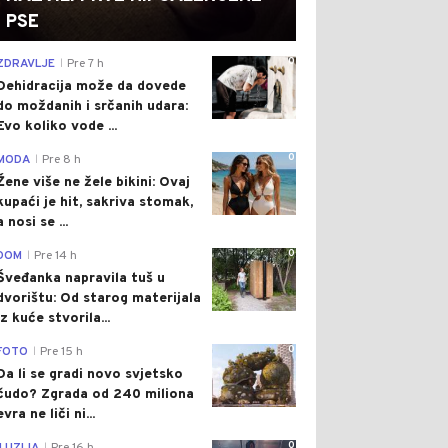
PSE
0
ZDRAVLJE
Pre 7 h
|
Dehidracija može da dovede
do moždanih i srčanih udara:
Evo koliko vode ...
0
MODA
Pre 8 h
|
Žene više ne žele bikini: Ovaj
kupaći je hit, sakriva stomak,
a nosi se ...
0
DOM
Pre 14 h
|
Šveđanka napravila tuš u
dvorištu: Od starog materijala
iz kuće stvorila...
0
FOTO
Pre 15 h
|
Da li se gradi novo svjetsko
čudo? Zgrada od 240 miliona
evra ne liči ni...
0
|