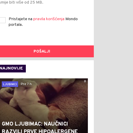
smije biti više od 25 MB.
Pristajete na
pravila korišćenja
Mondo
portala.
POŠALJI
NAJNOVIJE
0
Pre 7 h
LJUBIMCI
GMO LJUBIMAC: NAUČNICI
RAZVILI PRVE HIPOALERGENE