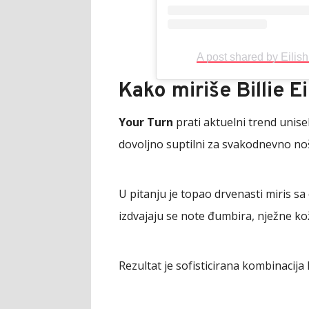
A post shared by Eilish
Kako miriše Billie E
Your Turn
prati aktuelni trend unise
dovoljno suptilni za svakodnevno no
U pitanju je topao drvenasti miris sa
izdvajaju se note đumbira, nježne ko
Rezultat je sofisticirana kombinacija 