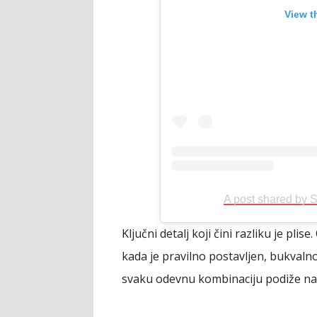
View t
A post shared by S
Ključni detalj koji čini razliku je plise
kada je pravilno postavljen, bukvalno či
svaku odevnu kombinaciju podiže na v