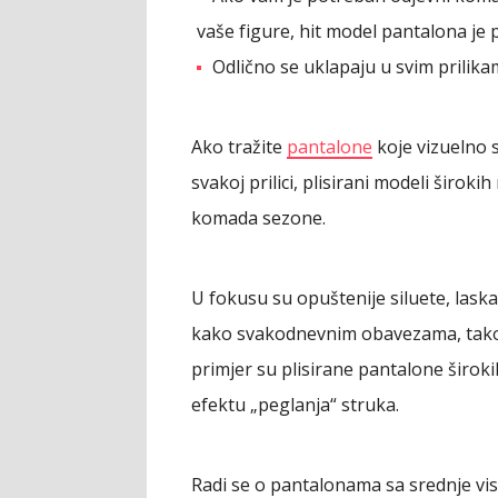
vaše figure, hit model pantalona je 
Odlično se uklapaju u svim prilikama
Ako tražite
pantalone
koje vizuelno s
svakoj prilici, plisirani modeli širok
komada sezone.
U fokusu su opuštenije siluete, laskav
kako svakodnevnim obavezama, tako i
primjer su plisirane pantalone široki
efektu „peglanja“ struka.
Radi se o pantalonama sa srednje vis