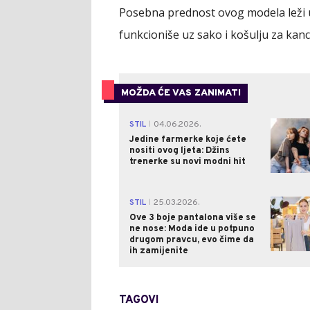
Posebna prednost ovog modela leži u
funkcioniše uz sako i košulju za kancel
MOŽDA ĆE VAS ZANIMATI
STIL
04.06.2026.
|
Jedine farmerke koje ćete
nositi ovog ljeta: Džins
trenerke su novi modni hit
STIL
25.03.2026.
|
Ove 3 boje pantalona više se
ne nose: Moda ide u potpuno
drugom pravcu, evo čime da
ih zamijenite
TAGOVI