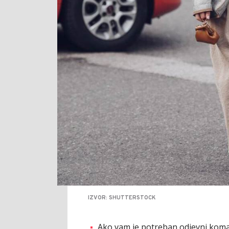
IZVOR: SHUTTERSTOCK
Ako vam je potreban odjevni koma