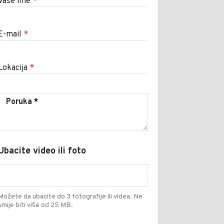
Vaše ime
*
E-mail
*
Lokacija
*
Ubacite video ili foto
Možete da ubacite do 3 fotografije ili videa. Ne
smije biti više od 25 MB.