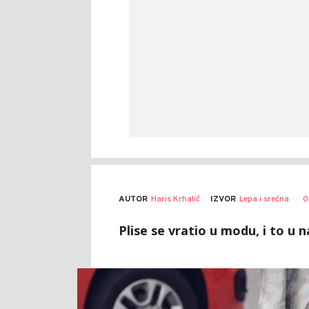
AUTOR
Haris Krhalić
0
IZVOR
Lepa i srećna
Plise se vratio u modu, i to u n