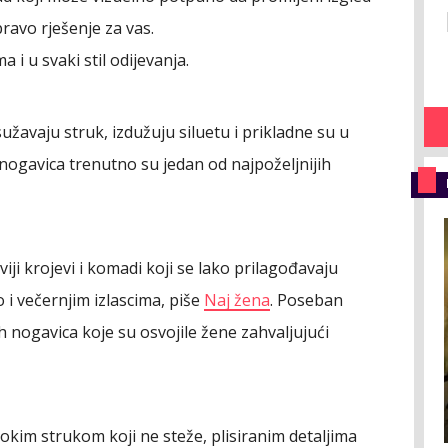
pravo rješenje za vas.
 i u svaki stil odijevanja.
užavaju struk, izdužuju siluetu i prikladne su u
ih nogavica trenutno su jedan od najpoželjnijih
iji krojevi i komadi koji se lako prilagođavaju
 večernjim izlascima, piše
Naj žena
. Poseban
h nogavica koje su osvojile žene zahvaljujući
okim strukom koji ne steže, plisiranim detaljima