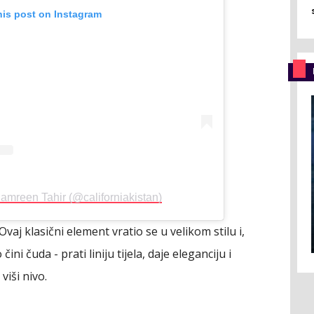
his post on Instagram
amreen Tahir (@californiakistan)
. Ovaj klasični element vratio se u velikom stilu i,
ni čuda - prati liniju tijela, daje eleganciju i
iši nivo.