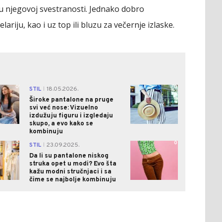
 njegovoj svestranosti. Jednako dobro
ariju, kao i uz top ili bluzu za večernje izlaske.
0
0
STIL
18.05.2026.
|
Široke pantalone na pruge
svi već nose: Vizuelno
izdužuju figuru i izgledaju
skupo, a evo kako se
kombinuju
0
0
STIL
23.09.2025.
|
Da li su pantalone niskog
struka opet u modi? Evo šta
kažu modni stručnjaci i sa
čime se najbolje kombinuju