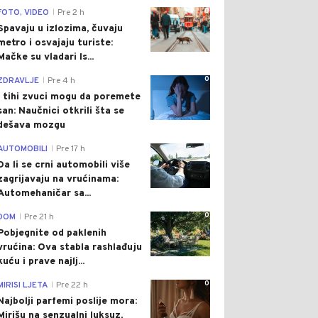
0
FOTO, VIDEO
Pre 2 h
|
Spavaju u izlozima, čuvaju
metro i osvajaju turiste:
Mačke su vladari Is...
0
ZDRAVLJE
Pre 4 h
|
I tihi zvuci mogu da poremete
san: Naučnici otkrili šta se
dešava mozgu
0
AUTOMOBILI
Pre 17 h
|
Da li se crni automobili više
zagrijavaju na vrućinama:
Automehaničar sa...
0
DOM
Pre 21 h
|
Pobjegnite od paklenih
vrućina: Ova stabla rashlađuju
kuću i prave najlj...
0
MIRISI LJETA
Pre 22 h
|
Najbolji parfemi poslije mora:
Mirišu na senzualni luksuz,