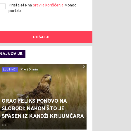
Pristajete na
pravila korišćenja
Mondo
portala.
POŠALJI
NAJNOVIJE
0
Pre 25 min
LJUBIMCI
ORAO FELIKS PONOVO NA
SLOBODI: NAKON ŠTO JE
SPASEN IZ KANDŽI KRIJUMČARA
...