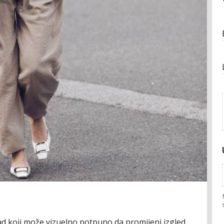
d koji može vizuelno potpuno da promijeni izgled