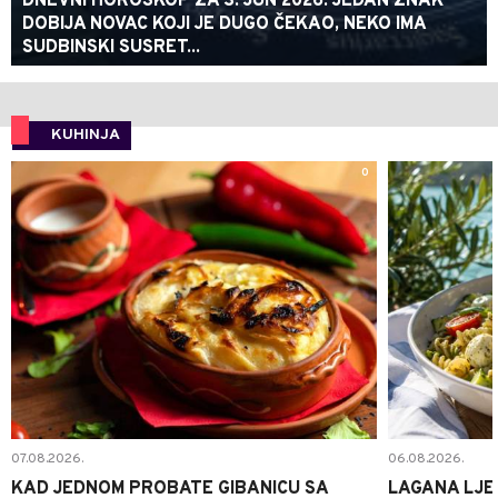
DNEVNI HOROSKOP ZA 3. JUN 2026: JEDAN ZNAK
DOBIJA NOVAC KOJI JE DUGO ČEKAO, NEKO IMA
SUDBINSKI SUSRET...
KUHINJA
0
07.08.2026.
06.08.2026.
KAD JEDNOM PROBATE GIBANICU SA
LAGANA LJE