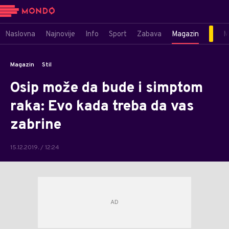
Naslovna
Najnovije
Info
Sport
Zabava
Magazin
M
Magazin
Stil
Osip može da bude i simptom
raka: Evo kada treba da vas
zabrine
15.12.2019. / 12:24