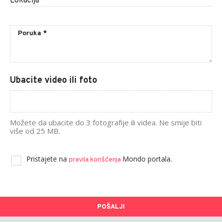
Lokacija
*
Ubacite video ili foto
Možete da ubacite do 3 fotografije ili videa. Ne smije biti
više od 25 MB.
Pristajete na
Mondo portala.
pravila korišćenja
POŠALJI