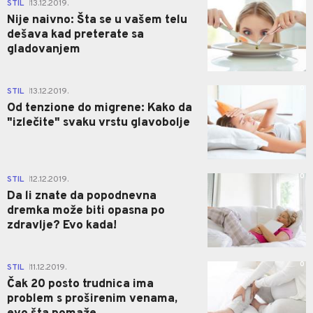
0
STIL
13.12.2019.
|
Nije naivno: Šta se u vašem telu
dešava kad preterate sa
gladovanjem
0
STIL
13.12.2019.
|
Od tenzione do migrene: Kako da
"izlečite" svaku vrstu glavobolje
0
STIL
12.12.2019.
|
Da li znate da popodnevna
dremka može biti opasna po
zdravlje? Evo kada!
0
STIL
11.12.2019.
|
Čak 20 posto trudnica ima
problem s proširenim venama,