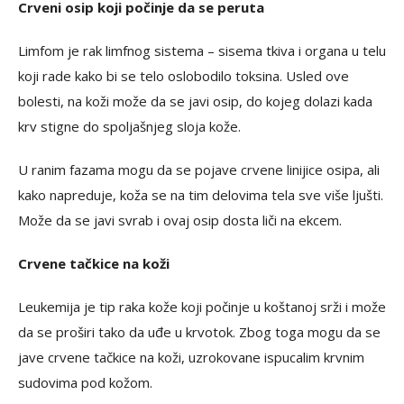
Crveni osip koji počinje da se peruta
Limfom je rak limfnog sistema – sisema tkiva i organa u telu
koji rade kako bi se telo oslobodilo toksina. Usled ove
bolesti, na koži može da se javi osip, do kojeg dolazi kada
krv stigne do spoljašnjeg sloja kože.
U ranim fazama mogu da se pojave crvene linijice osipa, ali
kako napreduje, koža se na tim delovima tela sve više ljušti.
Može da se javi svrab i ovaj osip dosta liči na ekcem.
Crvene tačkice na koži
Leukemija je tip raka kože koji počinje u koštanoj srži i može
da se proširi tako da uđe u krvotok. Zbog toga mogu da se
jave crvene tačkice na koži, uzrokovane ispucalim krvnim
sudovima pod kožom.