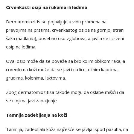
Crvenkasti osip na rukama ili leđima
Dermatomiozitis se pojavljuje u vidu promena na
prevojima na prstima, crvenkastog osipa na gornjoj strani
šaka (nadlanici), posebno oko zglobova, a javlja se i crveni
osip na leđima.
Ovaj osip može da se poveže sa bilo kojim oblikom raka, a
crvenilo na koži može da se javi i na licu, očnim kapcima,
grudima, kolenima, laktovima.
Zbog dermatomiozitisa takođe mogu da oslabe mišići i da
se u njima javi zapaljenje.
Tamnija zadebljanja na koži
Tamnija, zadebljala koža najčešće se javlja ispod pazuha, na