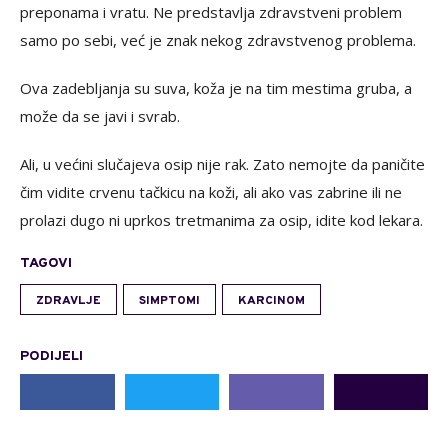
preponama i vratu. Ne predstavlja zdravstveni problem
samo po sebi, već je znak nekog zdravstvenog problema.
Ova zadebljanja su suva, koža je na tim mestima gruba, a
može da se javi i svrab.
Ali, u većini slučajeva osip nije rak. Zato nemojte da paničite
čim vidite crvenu tačkicu na koži, ali ako vas zabrine ili ne
prolazi dugo ni uprkos tretmanima za osip, idite kod lekara.
TAGOVI
ZDRAVLJE
SIMPTOMI
KARCINOM
PODIJELI