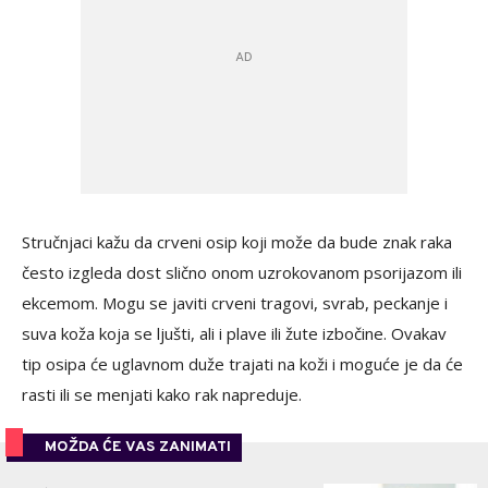
Stručnjaci kažu da crveni osip koji može da bude znak raka
često izgleda dost slično onom uzrokovanom psorijazom ili
ekcemom. Mogu se javiti crveni tragovi, svrab, peckanje i
suva koža koja se ljušti, ali i plave ili žute izbočine. Ovakav
tip osipa će uglavnom duže trajati na koži i moguće je da će
rasti ili se menjati kako rak napreduje.
MOŽDA ĆE VAS ZANIMATI