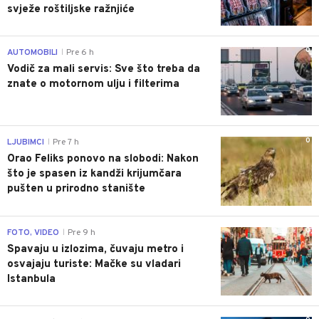
svježe roštiljske ražnjiće
0
AUTOMOBILI
Pre 6 h
|
Vodič za mali servis: Sve što treba da
znate o motornom ulju i filterima
0
LJUBIMCI
Pre 7 h
|
Orao Feliks ponovo na slobodi: Nakon
što je spasen iz kandži krijumčara
pušten u prirodno stanište
0
FOTO, VIDEO
Pre 9 h
|
Spavaju u izlozima, čuvaju metro i
osvajaju turiste: Mačke su vladari
Istanbula