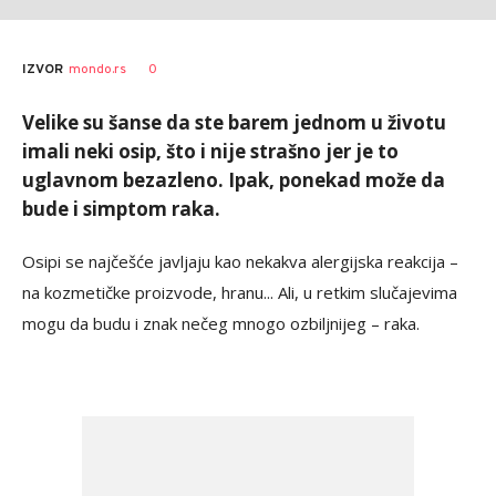
0
IZVOR
mondo.rs
Velike su šanse da ste barem jednom u životu
imali neki osip, što i nije strašno jer je to
uglavnom bezazleno. Ipak, ponekad može da
bude i simptom raka.
Osipi se najčešće javljaju kao nekakva alergijska reakcija –
na kozmetičke proizvode, hranu... Ali, u retkim slučajevima
mogu da budu i znak nečeg mnogo ozbiljnijeg – raka.