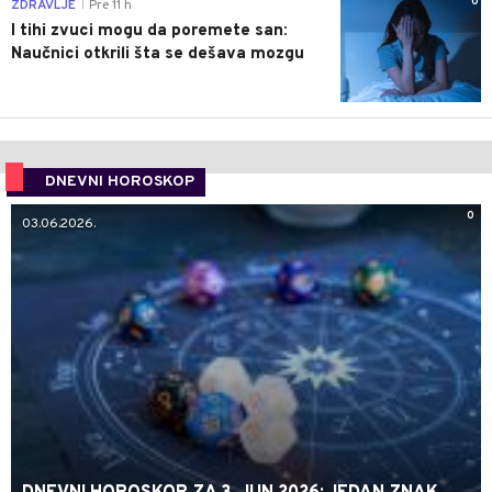
0
ZDRAVLJE
Pre 11 h
|
I tihi zvuci mogu da poremete san:
Naučnici otkrili šta se dešava mozgu
DNEVNI HOROSKOP
0
03.06.2026.