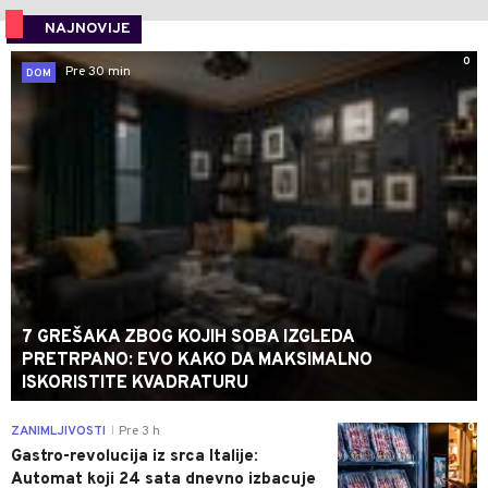
NAJNOVIJE
0
Pre 30 min
DOM
7 GREŠAKA ZBOG KOJIH SOBA IZGLEDA
PRETRPANO: EVO KAKO DA MAKSIMALNO
ISKORISTITE KVADRATURU
0
ZANIMLJIVOSTI
Pre 3 h
|
Gastro-revolucija iz srca Italije:
Automat koji 24 sata dnevno izbacuje