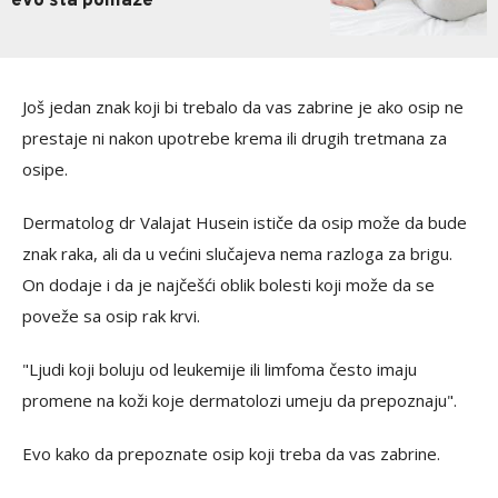
evo šta pomaže
Još jedan znak koji bi trebalo da vas zabrine je ako osip ne
prestaje ni nakon upotrebe krema ili drugih tretmana za
osipe.
Dermatolog dr Valajat Husein ističe da osip može da bude
znak raka, ali da u većini slučajeva nema razloga za brigu.
On dodaje i da je najčešći oblik bolesti koji može da se
poveže sa osip rak krvi.
"Ljudi koji boluju od leukemije ili limfoma često imaju
promene na koži koje dermatolozi umeju da prepoznaju".
Evo kako da prepoznate osip koji treba da vas zabrine.