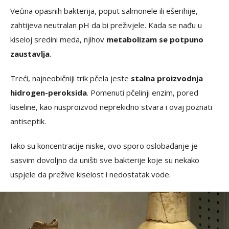
Većina opasnih bakterija, poput salmonele ili ešerihije,
zahtijeva neutralan pH da bi preživjele. Kada se nađu u
kiseloj sredini meda, njihov
metabolizam se potpuno
zaustavlja
.
Treći, najneobičniji trik pčela jeste
stalna proizvodnja
hidrogen-peroksida
. Pomenuti pčelinji enzim, pored
kiseline, kao nusproizvod neprekidno stvara i ovaj poznati
antiseptik.
Iako su koncentracije niske, ovo sporo oslobađanje je
sasvim dovoljno da uništi sve bakterije koje su nekako
uspjele da prežive kiselost i nedostatak vode.