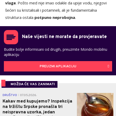
vlage
. Pošto med nije imao odakle da upije vodu, njegovi
šećeri su kristalisali i potamneli, ali je fundamentalna
struktura ostala
potpuno neprobojna
.
Naše vijesti ne morate da provjeravate
Budite bolje informisani od drugih, preuzmite Mondo mobilnu
aplikaciju
PREUZMI APLIKACIJU
MOŽDA ĆE VAS ZANIMATI
0
DRUŠTVO
07.05.2026.
|
Kakav med kupujemo? Inspekcija
na tržištu Srpske pronašla tri
neispravna uzorka, jedan