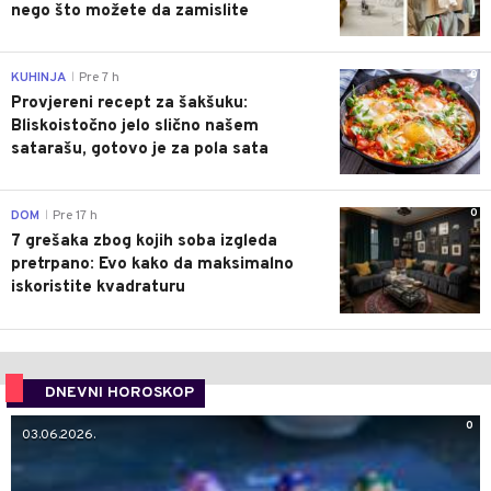
nego što možete da zamislite
0
KUHINJA
Pre 7 h
|
Provjereni recept za šakšuku:
Bliskoistočno jelo slično našem
satarašu, gotovo je za pola sata
0
DOM
Pre 17 h
|
7 grešaka zbog kojih soba izgleda
pretrpano: Evo kako da maksimalno
iskoristite kvadraturu
DNEVNI HOROSKOP
0
03.06.2026.