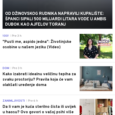
OD DŽINOVSKOG RUDNIKA NAPRAVILI KUPALIŠTE:
ŠPANCI SIPALI 500 MILIJARDI LITARA VODE U AMBIS
DUBOK KAO AJFELOV TORANJ
0
100!
Pre 3 h
|
"Pusti me, aspido jedna": Životinjske
osobine u našem jeziku (Video)
0
DOM
Pre 3 h
|
Kako izabrati idealnu veličinu tepiha za
svaku prostoriju? Pravila koja će vam
olakšati uređenje doma
0
ZANIMLJIVOSTI
Pre 6 h
|
Da li vam je kuća sterilno čista ili uvijek
u haosu? Ovo govori o vašoj psihi više