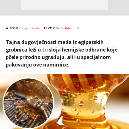
AUTOR
Haris Krhalić
0
IZVOR
Smartlife
Tajna dugovječnosti meda iz egipatskih
grobnica leži u tri sloja hemijske odbrane koje
pčele prirodno ugrađuju, ali i u specijalnom
pakovanju ove namirnice.