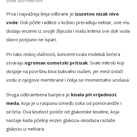
IZVOR: SHUTTERSTOCK
Prva i najvažnija linija odbrane je
izuzetno nizak nivo
vode
. Dok pčele radilice u košnici prerađuju nektar, one mu
dodaju enzime iz svojih žlijezda i mašu krilima sve dok voda
skoro potpuno ne ispari.
Pri tako niskoj vlažnosti, koncentrovani molekuli šećera
stvaraju
ogroman osmotski pritisak
. Svaki mikrob koji
dospije na površinu biva bukvalno isušen, jer med izvlači
vodu iz njegove membrane i ćelija se momentalno urušava.
Druga odbrambena barijera je
kisela pH vrijednost
meda
, koja je u rasponu između soka od pomorandže i
sirćeta. Ova kiselost potiče od glukonske kiseline, koja
nastaje kada pčelinji enzim glukoza-oksidaza razlaže
glukozu iz nektara.