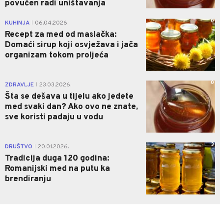
povučen radi uništavanja
0
KUHINJA
06.04.2026.
|
Recept za med od maslačka:
Domaći sirup koji osvježava i jača
organizam tokom proljeća
0
ZDRAVLJE
23.03.2026.
|
Šta se dešava u tijelu ako jedete
med svaki dan? Ako ovo ne znate,
sve koristi padaju u vodu
3
DRUŠTVO
20.01.2026.
|
Tradicija duga 120 godina:
Romanijski med na putu ka
brendiranju