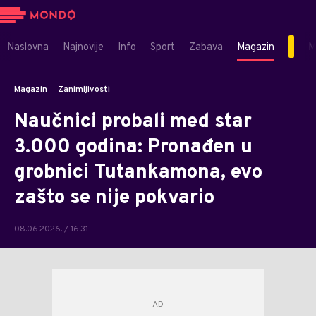
Naslovna
Najnovije
Info
Sport
Zabava
Magazin
M
Magazin
Zanimljivosti
Naučnici probali med star
3.000 godina: Pronađen u
grobnici Tutankamona, evo
zašto se nije pokvario
08.06.2026. / 16:31