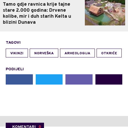
Tamo gdje ravnica krije tajne
stare 2.000 godina: Drvene
kolibe, mir i duh starih Kelta u
blizini Dunava
TAGOVI
VIKINZI
NORVEŠKA
ARHEOLOGIJA
OTKRIĆE
PODIJELI
KOMENTARI
0