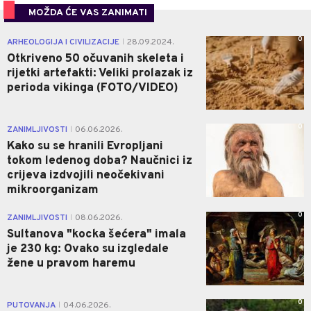
MOŽDA ĆE VAS ZANIMATI
0
ARHEOLOGIJA I CIVILIZACIJE
28.09.2024.
|
Otkriveno 50 očuvanih skeleta i
rijetki artefakti: Veliki prolazak iz
perioda vikinga (FOTO/VIDEO)
0
ZANIMLJIVOSTI
06.06.2026.
|
Kako su se hranili Evropljani
tokom ledenog doba? Naučnici iz
crijeva izdvojili neočekivani
mikroorganizam
0
ZANIMLJIVOSTI
08.06.2026.
|
Sultanova "kocka šećera" imala
je 230 kg: Ovako su izgledale
žene u pravom haremu
0
PUTOVANJA
04.06.2026.
|