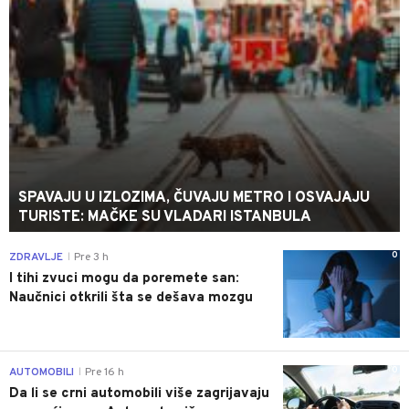
SPAVAJU U IZLOZIMA, ČUVAJU METRO I OSVAJAJU
TURISTE: MAČKE SU VLADARI ISTANBULA
0
ZDRAVLJE
Pre 3 h
|
I tihi zvuci mogu da poremete san:
Naučnici otkrili šta se dešava mozgu
0
AUTOMOBILI
Pre 16 h
|
Da li se crni automobili više zagrijavaju