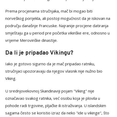
Prema procjenama stručnjaka, mač bi mogao biti
norveškog porijekla, ali postoji mogućnost da je iskovan na
području današnje Francuske. Najranije procjene datiranja
smještaju ga u period pre početka vikinške ere, odnosno u
vrijeme Merovinške dinastije.
Da li je pripadao Vikingu?
Iako je gotovo sigurno da je mač pripadao ratniku,
stručnjaci upozoravaju da njegov vlasnik nije nužno bio
Viking.
U srednjovekovnoj Skandinaviji pojam "Viking" nije
označavao svakog ratnika, već osobu koja je plovila u
pohode radi trgovine, pljačke ili istraživanja. U islandskim
sagama često se koristio izraz da neko "ide u vikinge", što