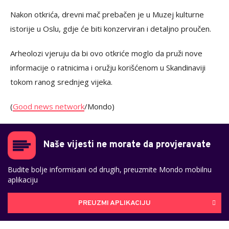
Nakon otkrića, drevni mač prebačen je u Muzej kulturne
istorije u Oslu, gdje će biti konzerviran i detaljno proučen.
Arheolozi vjeruju da bi ovo otkriće moglo da pruži nove
informacije o ratnicima i oružju korišćenom u Skandinaviji
tokom ranog srednjeg vijeka.
(
Good news network
/Mondo)
Naše vijesti ne morate da provjeravate
Budite bolje informisani od drugih, preuzmite Mondo mobilnu
aplikaciju
PREUZMI APLIKACIJU