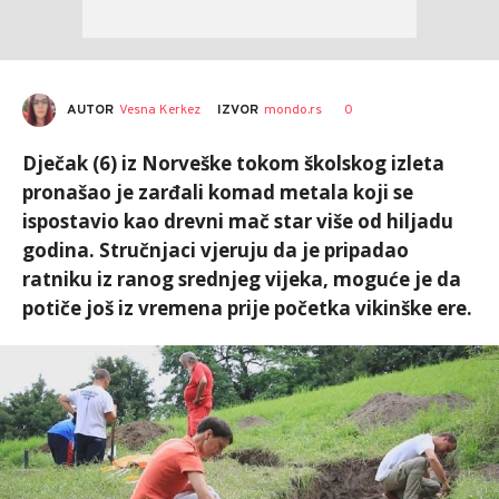
AUTOR
Vesna Kerkez
0
IZVOR
mondo.rs
Dječak (6) iz Norveške tokom školskog izleta
pronašao je zarđali komad metala koji se
ispostavio kao drevni mač star više od hiljadu
godina. Stručnjaci vjeruju da je pripadao
ratniku iz ranog srednjeg vijeka, moguće je da
potiče još iz vremena prije početka vikinške ere.