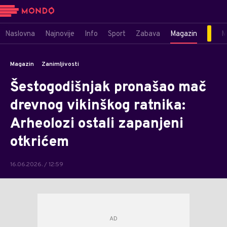
Naslovna
Najnovije
Info
Sport
Zabava
Magazin
M
Magazin
Zanimljivosti
Šestogodišnjak pronašao mač
drevnog vikinškog ratnika:
Arheolozi ostali zapanjeni
otkrićem
16.06.2026. / 12:59