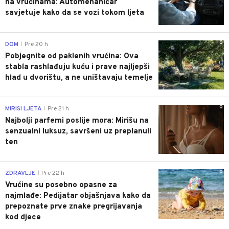
na vrućinama: Automehaničar
savjetuje kako da se vozi tokom ljeta
0
DOM
Pre 20 h
|
Pobjegnite od paklenih vrućina: Ova
stabla rashlađuju kuću i prave najljepši
hlad u dvorištu, a ne uništavaju temelje
0
MIRISI LJETA
Pre 21 h
|
Najbolji parfemi poslije mora: Mirišu na
senzualni luksuz, savršeni uz preplanuli
ten
0
ZDRAVLJE
Pre 22 h
|
Vrućine su posebno opasne za
najmlađe: Pedijatar objašnjava kako da
prepoznate prve znake pregrijavanja
kod djece