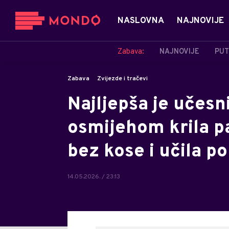
NASLOVNA
NAJNOVIJE
Zabava:
NAJNOVIJE
PUT
Zabava
Zvijezde i tračevi
Najljepša je učesni
osmijehom krila pa
bez kose i učila p
14.05.2026. / 23:13