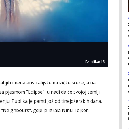
Br. slika: 13
atijih imena australijske muzičke scene, a na
 sa pjesmom "Eclipse", u nadi da će svojoj zemlji
ju. Publika je pamti još od tinejdžerskih dana,
i "Neighbours", gdje je igrala Ninu Tejker.