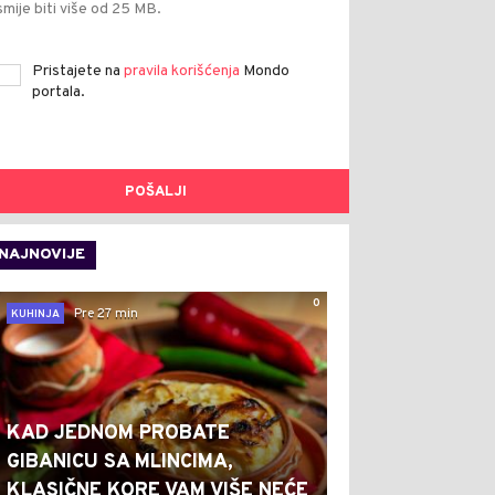
smije biti više od 25 MB.
Pristajete na
pravila korišćenja
Mondo
portala.
POŠALJI
NAJNOVIJE
0
Pre 27 min
KUHINJA
KAD JEDNOM PROBATE
GIBANICU SA MLINCIMA,
KLASIČNE KORE VAM VIŠE NEĆE