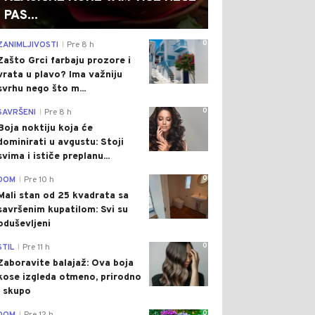
PAS...
0
ZANIMLJIVOSTI
Pre 8 h
|
Zašto Grci farbaju prozore i
vrata u plavo? Ima važniju
svrhu nego što m...
0
SAVRŠENI
Pre 8 h
|
Boja noktiju koja će
dominirati u avgustu: Stoji
svima i ističe preplanu...
0
DOM
Pre 10 h
|
Mali stan od 25 kvadrata sa
savršenim kupatilom: Svi su
oduševljeni
0
STIL
Pre 11 h
|
Zaboravite balajaž: Ova boja
kose izgleda otmeno, prirodno
i skupo
0
|