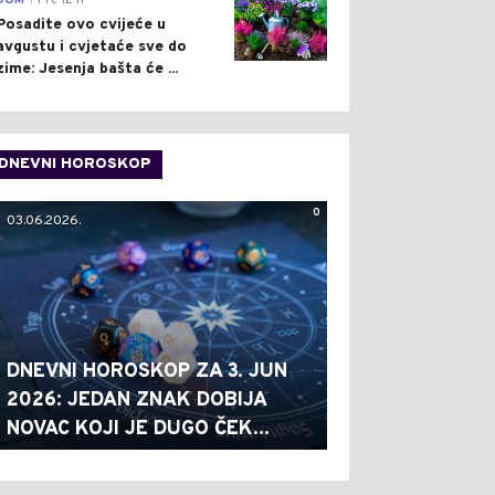
DOM
Pre 12 h
Posadite ovo cvijeće u
avgustu i cvjetaće sve do
zime: Jesenja bašta će ...
DNEVNI HOROSKOP
0
03.06.2026.
DNEVNI HOROSKOP ZA 3. JUN
2026: JEDAN ZNAK DOBIJA
NOVAC KOJI JE DUGO ČEK...