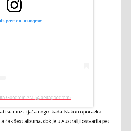
his post on Instagram
elta Goodrem AM (@deltagoodrem)
 vrati se muzici jača nego ikada. Nakon oporavka
la čak šest albuma, dok je u Australiji ostvarila pet