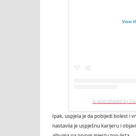
View t
A post shared by D
Ipak, uspjela je da pobijedi bolest i
nastavila je uspješnu karijeru i objavi
albuma na prvom mjestu top-lista.