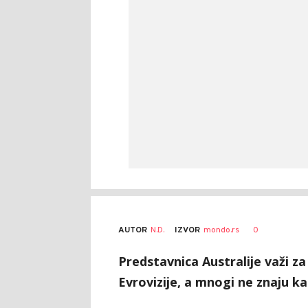
AUTOR
N.D.
0
IZVOR
mondo.rs
Predstavnica Australije važi za
Evrovizije, a mnogi ne znaju ka