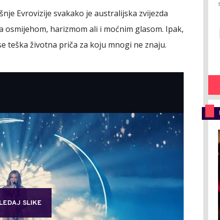
nje Evrovizije svakako je australijska zvijezda
la osmijehom, harizmom ali i moćnim glasom. Ipak,
 se teška životna priča za koju mnogi ne znaju.
LEDAJ SLIKE