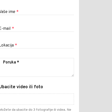
Vaše ime
*
E-mail
*
Lokacija
*
Ubacite video ili foto
Možete da ubacite do 3 fotografije ili videa. Ne